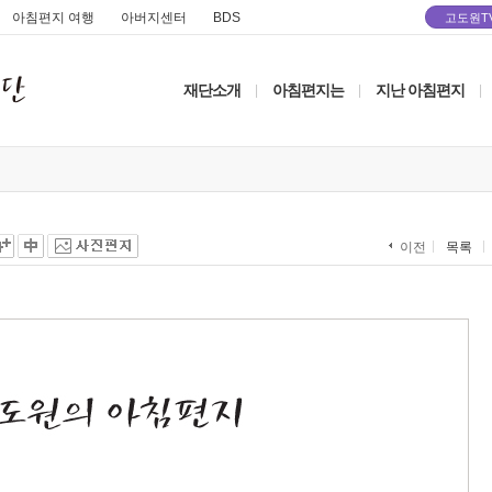
아침편지 여행
아버지센터
BDS
고도원T
재단소개
아침편지는
지난 아침편지
|
|
|
목록
이전