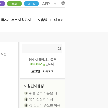
V
솔패
더드림
독자가 쓰는 아침편지
모음방
나눔터
|
|
다음
현재 아침편지 가족은
4,043,002 명
입니다.
로그인
|
가족되기
아침편지 랭킹
영적 성장의 여정
장 건강이 중요한 이유
신의 음성을 듣는다