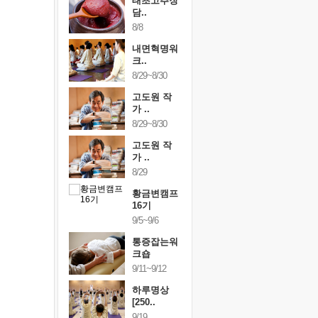
행복한가족
태초고추장
행복한가
여행
담..
여행
24~9/26
8/8
9/24~9/26
건강명상법
내면혁명워
건강명상
..
크..
스..
/9~10/10
8/29~8/30
10/9~10/10
내면혁명워
고도원 작
내면혁명
..
가 ..
크..
/17~10/18
8/29~8/30
10/17~10/18
황금변캠프
고도원 작
황금변캠
7기
가 ..
17기
/30~10/31
8/29
10/30~10/31
통증잡는워
황금변캠프
통증잡는
크숍
16기
크숍
/7~11/8
9/5~9/6
11/7~11/8
내면혁명워
통증잡는워
내면혁명
..
크숍
크..
/12~12/13
9/11~9/12
12/12~12/13
하루명상
[250..
9/19