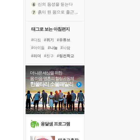
흙이 된 몸으로 출근하는 여자
극과 극의 양 끝단
내가 '나다움'을 찾는 길
피해 갈 수 없는 사건들
태그로 보는 아침편지
처음 손을 잡았던 날
#다짐
#위기
#유튜브
꿈이 실제가 되는 것
#아이들
#나눔
#사람
'말 타는 법'을 먼저
#리더
#친구
#링컨학교
졸업식 사진을 보며
#명상
#경험
#비전캠프
아픈 아버지를 위한 공간 설계
#선택
#면역력
#힐링
더 나은 세상을 위한
극심한 변비, 어깨결림, 수면 장애
몸·마음·영혼의 힐링공동체
#계획
#바이러스
#건강
보고 싶은 어머니
한울타리 소울패밀리
#삶
#극복
#희망
#독서
유년 시절의 부산 영도 바다
#독서캠프
#도움
못된 꼰대들
거울 속의 나
희망이란
'모른다'는 것
옹달샘 프로그램
귀를 열고 마음을 내어주고