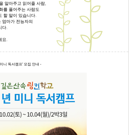
을 알아주고 읽어줄 사람,
 화를 풀어주는 사람도
9/
 할 말이 있습니다.
 엄마가 전능자의
스
니다.
10
세요.
크
10
미니 독서캠프' 모집 안내 -
1
10
11
크
12