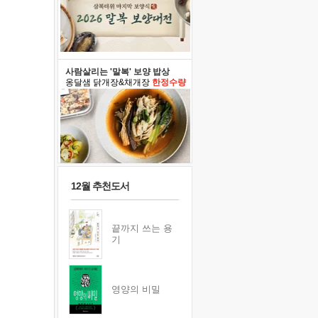
사람살리는 '말복' 보양 밥상
옹달샘 닭개장&채개장
한정수량
12월 추천도서
끝까지 쓰는 용
기
영양의 비밀