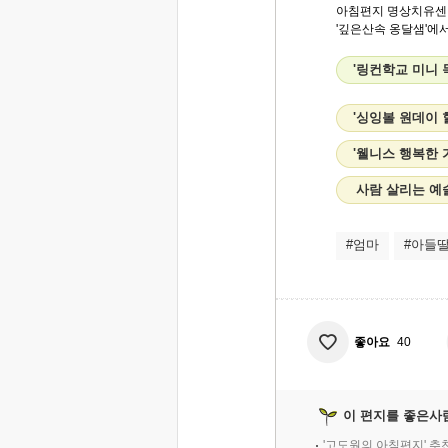
아침편지 명상치유센
'깊은산속 옹달샘'에서.
'링컨학교 미니 
'싱잉볼 원데이
'웰니스 행복한 
사람 살리는 예
#엄마
#아들
좋아요
40
이 편지를 좋은사
'고도원의 아침편지' 