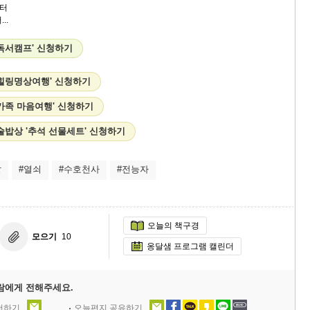
터
..
독서캠프' 신청하기
 힐링명상여행' 신청하기
가족 마음여행' 신청하기
술밥상 '추석 선물세트' 신청하기
딸
#열쇠
#수호천사
#전능자
오늘의 책구경
모으기
10
옹달샘 프로그램 캘린더
람에게 전해주세요.
추천하기
오늘편지 공유하기