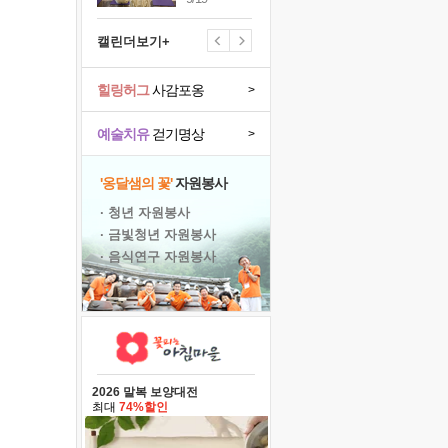
캘린더보기+
힐링허그
사감포옹
>
예술치유
걷기명상
>
'옹달샘의 꽃'
자원봉사
· 청년 자원봉사
· 금빛청년 자원봉사
· 음식연구 자원봉사
2026 말복 보양대전
최대
74%할인