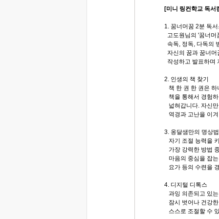
[미니 링컨학교 독서
1. 꿈너머꿈 2분 독
고도원님의 '꿈너머꿈
속독, 정독, 다독의 
자신의 꿈과 꿈너머꿈
작성하고 발표하며 
2. 인생의 책 찾기
책 한 권 한 권은 
책을 통해서 경험하
넓혀갑니다. 자신만의
역경과 고난을 이겨나
3. 옹달샘만의 명상법
자기 조절 능력을 키
가장 강력한 방법 중
마음의 중심을 잡는 
요가 등의 수련을 
4. 디지털 디톡스
과잉 의존되고 있는
잠시 벗어나 건강한
스스로 조절할 수 있