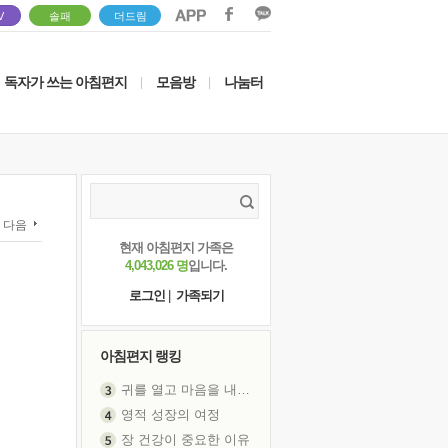
V
솔패
더드림
독자가 쓰는 아침편지
모음방
나눔터
|
|
다음
현재 아침편지 가족은
4,043,026 명
입니다.
로그인
|
가족되기
아침편지 랭킹
귀를 열고 마음을 내어주고
영적 성장의 여정
장 건강이 중요한 이유
신의 음성을 듣는다