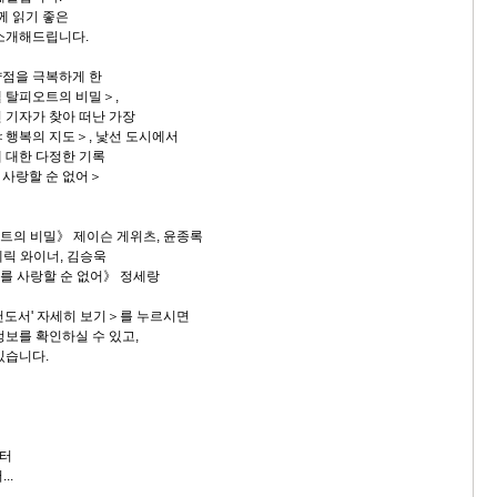
께 읽기 좋은
소개해드립니다.
약점을 극복하게 한
 탈피오트의 비밀＞,
 기자가 찾아 떠난 가장
＜행복의 지도＞, 낯선 도시에서
 대한 다정한 기록
 사랑할 순 없어＞
오트의 비밀》 제이슨 게위츠, 윤종록
에릭 와이너, 김승욱
구를 사랑할 순 없어》 정세랑
천도서' 자세히 보기＞를 누르시면
정보를 확인하실 수 있고,
있습니다.
터
..