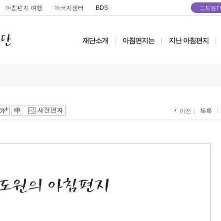
아침편지 여행
아버지센터
BDS
고도원T
재단소개
아침편지는
지난 아침편지
|
|
|
목록
이전