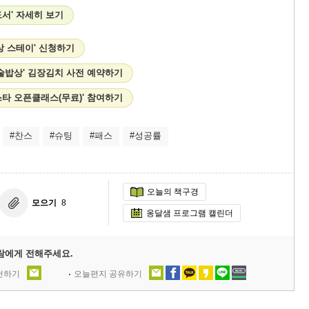
서' 자세히 보기
상 스테이' 신청하기
술밥상' 김장김치 사전 예약하기
타 오픈클래스(무료)' 참여하기
#찬스
#슈팅
#패스
#성공률
오늘의 책구경
모으기
8
옹달샘 프로그램 캘린더
람에게 전해주세요.
추천하기
오늘편지 공유하기