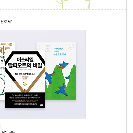
스
10
천도서' -
크
10
1
10
11
크
12
에
계절입니다.