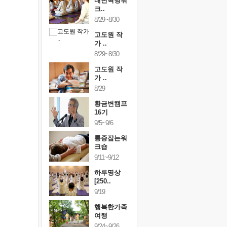
건강명상법
내면혁명워
건강명상
..
크..
스..
/9~10/10
8/29~8/30
10/9~10/10
내면혁명워
고도원 작
내면혁명
..
가 ..
크..
/17~10/18
8/29~8/30
10/17~10/18
황금변캠프
고도원 작
황금변캠
7기
가 ..
17기
/30~10/31
8/29
10/30~10/31
통증잡는워
황금변캠프
통증잡는
크숍
16기
크숍
/7~11/8
9/5~9/6
11/7~11/8
내면혁명워
통증잡는워
내면혁명
..
크숍
크..
/12~12/13
9/11~9/12
12/12~12/13
하루명상
[250..
9/19
행복한가족
여행
9/24~9/26