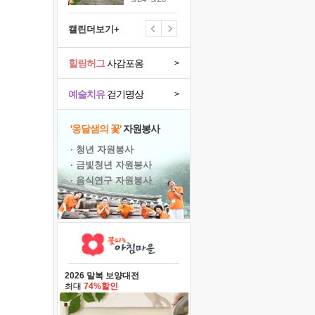
캘린더보기+
힐링허그
사감포옹
>
예술치유
걷기명상
>
'옹달샘의 꽃'
자원봉사
· 청년 자원봉사
· 금빛청년 자원봉사
· 음식연구 자원봉사
2026 말복 보양대전
최대
74%할인