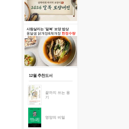
사람살리는 '말복' 보양 밥상
옹달샘 닭개장&채개장
한정수량
12월 추천도서
끝까지 쓰는 용
기
영양의 비밀