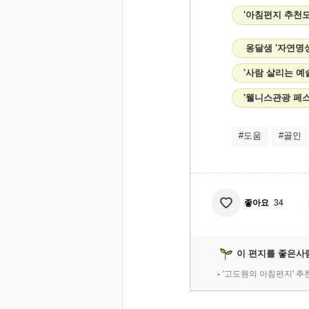
'아침편지 추천도
옹달샘 '자연명
'사람 살리는 예
'웰니스관광 페스
#도움
#골인
좋아요
34
이 편지를 좋은사
'고도원의 아침편지' 