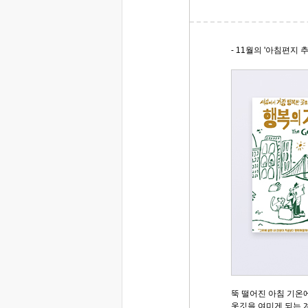
- 11월의 '아침편지 추
뚝 떨어진 아침 기온
옷깃을 여미게 되는 