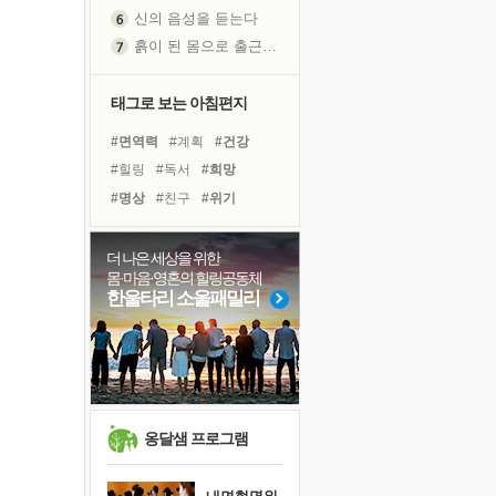
흙이 된 몸으로 출근하는 여자
극과 극의 양 끝단
내가 '나다움'을 찾는 길
태그로 보는 아침편지
피해 갈 수 없는 사건들
처음 손을 잡았던 날
#면역력
#계획
#건강
꿈이 실제가 되는 것
#힐링
#독서
#희망
'말 타는 법'을 먼저
#명상
#친구
#위기
졸업식 사진을 보며
#비전캠프
#리더
극심한 변비, 어깨결림, 수면 장애
#바이러스
#아이들
#삶
더 나은 세상을 위한
아픈 아버지를 위한 공간 설계
몸·마음·영혼의 힐링공동체
#나눔
#사람
#도움
슬럼프
한울타리 소울패밀리
#경험
#유튜브
보고 싶은 어머니
#독서캠프
#극복
#선택
유년 시절의 부산 영도 바다
#다짐
#링컨학교
못된 꼰대들
희망이란
'모른다'는 것
옹달샘 프로그램
귀를 열고 마음을 내어주고