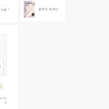
철학의 뒷계단
다음
)
 00:38