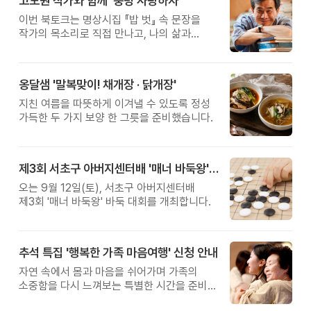
고도원 작가와 함께 '풍덩 사랑하자'
이번 북토크는 명상시집 『밥 벗』 속 문장을
작가의 목소리로 직접 만나고, 나의 삶과
관계를 잠시 돌아보는 시간입니다.
옹달샘 '말복맞이! 채개장 · 닭개장'
지친 여름을 따뜻하게 이겨낼 수 있도록 정성
가득한 두 가지 보양 한 그릇을 준비했습니다.
제3회 서초구 아버지센터배 '매너 바둑왕' 대회
오는 9월 12일(토), 서초구 아버지센터배
제3회 '매너 바둑왕' 바둑 대회를 개최합니다.
추석 특집 '행복한 가족 마음여행' 신청 안내
자연 속에서 몸과 마음을 쉬어가며 가족의
소중함을 다시 느껴보는 특별한 시간을 준비해
보세요.