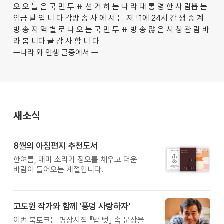
오 오 늘 은 국 민 투 표 선 거 하 는 나 라 대 통 령 한 사 람뽑 는
임금 날 입 니 다 각방 송 사 에 서 는 저 녁에 24시 간 생 중 계
방 송 지 역 별 로 나 오 는 국 민 투 표 방 송 많 은 시 청 관 람 바
라 봅 니다 글 감 사 합 니 다
ㅡ나라 와 인생 글중에서 ㅡ
새소식
8월의 아침편지 추천도서
한여름, 매미 소리가 정오를 채우고 더운
바람이 들어오는 계절입니다.
고도원 작가와 함께 '풍덩 사랑하자'
이번 북토크는 명상시집 『밥 벗』 속 문장을