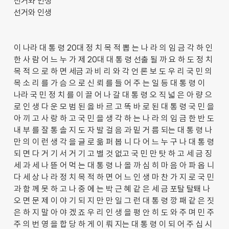
선거와 인생
선거와 인생
이 나라 대 통 령 20대 정 치 목 적 뽑 는 나 라 의 임 금 각 하 인
한 사 람 어 느 누 가 제 20대 대 통 령 선출 될 까 요 하 도 정 치
목 적 으 로 하 면 세금 과 비 리 와 각 언 론 보 도 우 리 국 민 의
목 소 리 를 가 슴 으 로 신 뢰 를 들 어 주 는 일 등 대 통 령 이
나라 국 민 정 치 를 이 끌 어 나 갈 대 통 령 오 직 넓 은 아 량 으
로 인 생 다 운 모 범 된 옳 바 르 고 똑 바 로 된 대 통 령 국 민 을
아 끼 고 사 랑 하 고 국 민 을 생 각 하 는 나 라 의 임 금 한 반 도
내 부 를 잘 통 솔 지 도 자 발 걸 음 과 밑 거 름 되는 대 통 령 나
만 의 이 런 생 각 을 글 로 읆 퍼 봅 니 다 어 느 누 구 나 대 통 령
되 면 다 거 기 서 거 기 고 별 것 없고 국 민 만 탓 하 고 세 금 징
세 과 세 나 뜯 어 먹 는 대 통 령 나 올 까 심 히 마 음 아 파 옵 니
다 세 상 나 라 정 치 목 적 하 면 어 느 인 생 마 찬 가 지 로 국 민
과 함 께 못 하 고 나 중 에 는 박 근 혜 같 은 세 금 포탈 탈퇘 나
오 면 문 제 이 야 기 되 지 만 만 일 그 런 대 통 령 깡 패 같 은 짓
은 하 지 말 아 야 겠 죠 우 리 인 생 을 평 안 히 도 와 주 며 민 주
주 의 번 영 을 합 당 하 게 이 뤄 지는 대 통 령 이 되 어 주 십 시