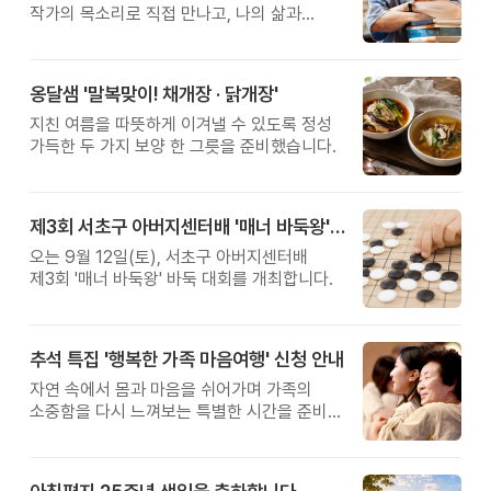
작가의 목소리로 직접 만나고, 나의 삶과
관계를 잠시 돌아보는 시간입니다.
옹달샘 '말복맞이! 채개장 · 닭개장'
지친 여름을 따뜻하게 이겨낼 수 있도록 정성
가득한 두 가지 보양 한 그릇을 준비했습니다.
제3회 서초구 아버지센터배 '매너 바둑왕' 대회
오는 9월 12일(토), 서초구 아버지센터배
제3회 '매너 바둑왕' 바둑 대회를 개최합니다.
추석 특집 '행복한 가족 마음여행' 신청 안내
자연 속에서 몸과 마음을 쉬어가며 가족의
소중함을 다시 느껴보는 특별한 시간을 준비해
보세요.