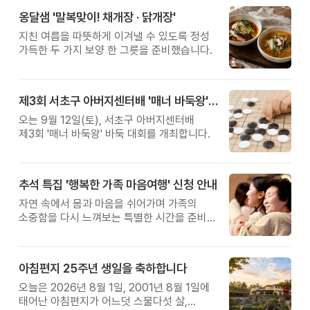
옹달샘 '말복맞이! 채개장 · 닭개장'
지친 여름을 따뜻하게 이겨낼 수 있도록 정성
가득한 두 가지 보양 한 그릇을 준비했습니다.
제3회 서초구 아버지센터배 '매너 바둑왕' 대회
오는 9월 12일(토), 서초구 아버지센터배
제3회 '매너 바둑왕' 바둑 대회를 개최합니다.
추석 특집 '행복한 가족 마음여행' 신청 안내
자연 속에서 몸과 마음을 쉬어가며 가족의
소중함을 다시 느껴보는 특별한 시간을 준비해
보세요.
아침편지 25주년 생일을 축하합니다
오늘은 2026년 8월 1일, 2001년 8월 1일에
태어난 아침편지가 어느덧 스물다섯 살,