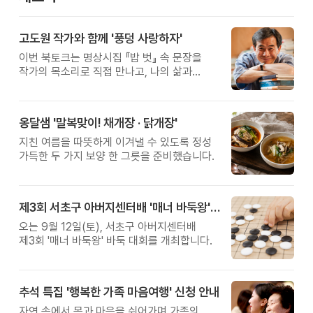
고도원 작가와 함께 '풍덩 사랑하자'
이번 북토크는 명상시집 『밥 벗』 속 문장을
작가의 목소리로 직접 만나고, 나의 삶과
관계를 잠시 돌아보는 시간입니다.
옹달샘 '말복맞이! 채개장 · 닭개장'
지친 여름을 따뜻하게 이겨낼 수 있도록 정성
가득한 두 가지 보양 한 그릇을 준비했습니다.
제3회 서초구 아버지센터배 '매너 바둑왕' 대회
오는 9월 12일(토), 서초구 아버지센터배
제3회 '매너 바둑왕' 바둑 대회를 개최합니다.
추석 특집 '행복한 가족 마음여행' 신청 안내
자연 속에서 몸과 마음을 쉬어가며 가족의