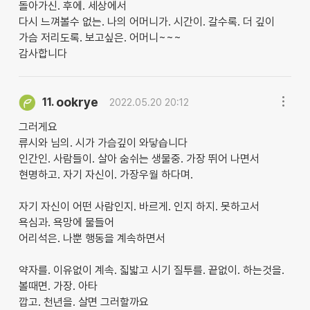
돌아가신. 후에. 세상에서
다시 느껴볼수 없는. 나의 어머니가. 시간이. 갈수록. 더 깊이
가슴 저리도록. 보고싶은. 어머니~~~
감사합니다
ookrye
11.
2022.05.20 20:12
그러게요
류시와 님의. 시가 가슴깊이 와닿습니다
인간인. 사람들이. 살아 숨쉬는 생물중. 가장 뛰어 나면서
현명하고. 자기 자신이. 가장우월 하다며.
자기 자신이 어떤 사람인지. 바르게. 인지 하지. 못하고서
욕심과. 욕망에 물들어
어리석은. 나뿐 행동을 계속하면서
약자를. 이유없이 계속. 짋밟고 시기 질투를. 끝없이. 하는것을.
볼때면. 가장. 아타
깝고. 천년을. 살면 그러할까요