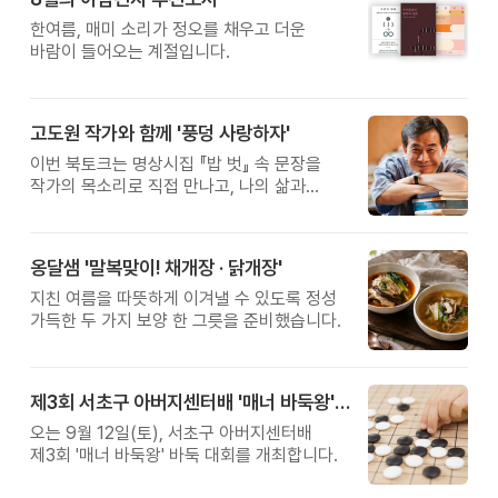
한여름, 매미 소리가 정오를 채우고 더운
바람이 들어오는 계절입니다.
고도원 작가와 함께 '풍덩 사랑하자'
이번 북토크는 명상시집 『밥 벗』 속 문장을
작가의 목소리로 직접 만나고, 나의 삶과
관계를 잠시 돌아보는 시간입니다.
옹달샘 '말복맞이! 채개장 · 닭개장'
지친 여름을 따뜻하게 이겨낼 수 있도록 정성
가득한 두 가지 보양 한 그릇을 준비했습니다.
제3회 서초구 아버지센터배 '매너 바둑왕' 대회
오는 9월 12일(토), 서초구 아버지센터배
제3회 '매너 바둑왕' 바둑 대회를 개최합니다.