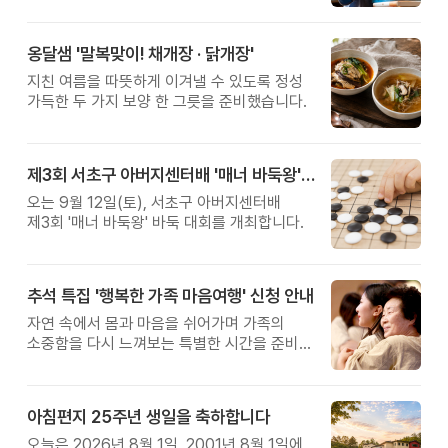
관계를 잠시 돌아보는 시간입니다.
옹달샘 '말복맞이! 채개장 · 닭개장'
지친 여름을 따뜻하게 이겨낼 수 있도록 정성
가득한 두 가지 보양 한 그릇을 준비했습니다.
제3회 서초구 아버지센터배 '매너 바둑왕' 대회
오는 9월 12일(토), 서초구 아버지센터배
제3회 '매너 바둑왕' 바둑 대회를 개최합니다.
추석 특집 '행복한 가족 마음여행' 신청 안내
자연 속에서 몸과 마음을 쉬어가며 가족의
소중함을 다시 느껴보는 특별한 시간을 준비해
보세요.
아침편지 25주년 생일을 축하합니다
오늘은 2026년 8월 1일, 2001년 8월 1일에