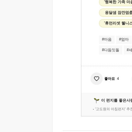
'행복한 가족 마
옹달샘 잠깐멈춤
'휴먼리셋 웰니
#마음
#엄마
#다듬잇돌
#
좋아요
4
이 편지를 좋은사
'고도원의 아침편지' 