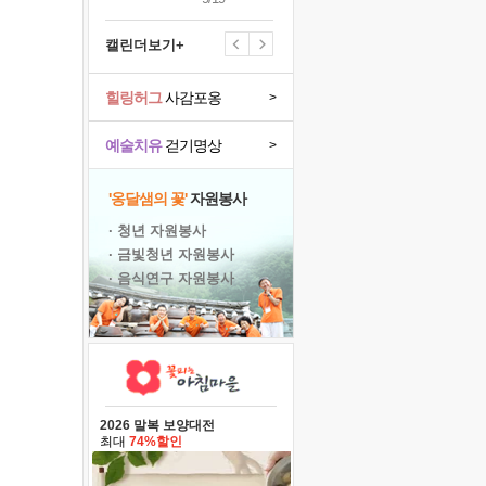
캘린더보기+
힐링허그
사감포옹
>
예술치유
걷기명상
>
'옹달샘의 꽃'
자원봉사
· 청년 자원봉사
· 금빛청년 자원봉사
· 음식연구 자원봉사
2026 말복 보양대전
최대
74%할인