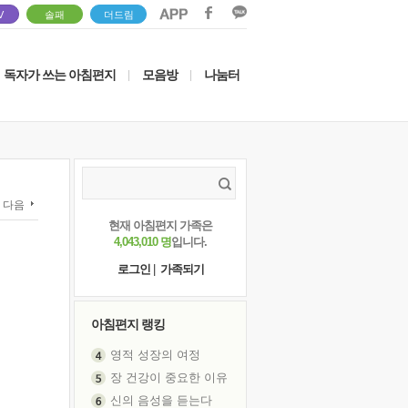
V
솔패
더드림
독자가 쓰는 아침편지
모음방
나눔터
|
|
다음
현재 아침편지 가족은
4,043,010 명
입니다.
로그인
|
가족되기
아침편지 랭킹
영적 성장의 여정
장 건강이 중요한 이유
신의 음성을 듣는다