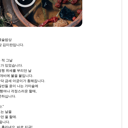
 예술밥상
장 김미란입니다.
 적 그날
가 있었습니다.
쩡쩡 위세를 부리던 날
냥개비에 불을 붙입니다.
닥 금세 아궁이가 훤해집니다.
들반들 윤이 나는 가마솥에
 행여나 걱정스러운 할매,
못하십니다.
.”
그는 날을
던 울 할매.
웁니다.
 흘리네요, 바로 지금!