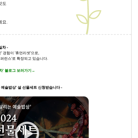
것도
9/
세요.
스
10
크
일차 -
' 경험이 '휴먼리셋'으로,
10
퍼런스'로 확장되고 있습니다.
1
일차' 블로그 보러가기→
10
는 예술밥상' 설 선물세트 신청받습니다 -
11
크
12