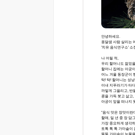
안녕하세요.
옹달샘 사람 살리는
'치유 음식연구소' 소
나 어릴 적,
우리 할머니도 젊었을
할머니 집에는 아궁이
어느 겨울 동장군이 
탁! 탁! 할머니는 성
이내 지푸라기가 타다
까맣게 그을리고, 반
콩을 가득 붓고 삶고,
아궁이 앞을 떠나지 
“음식 맛은 장맛이란다
할매, 일 년 중 장 담
가장 중요하게 생각하
토톡 톡 톡 가마솥이 
뚝뚝 가마솥이 눈물을