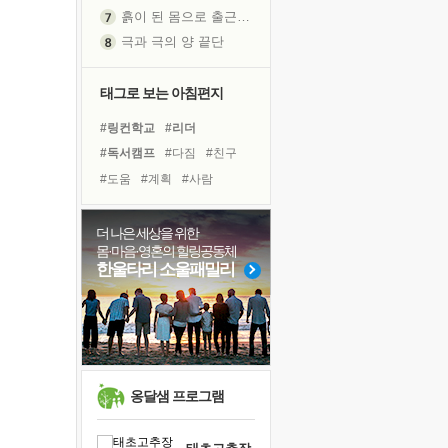
흙이 된 몸으로 출근하는 여자
극과 극의 양 끝단
내가 '나다움'을 찾는 길
피해 갈 수 없는 사건들
태그로 보는 아침편지
처음 손을 잡았던 날
#링컨학교
#리더
꿈이 실제가 되는 것
#독서캠프
#다짐
#친구
'말 타는 법'을 먼저
#도움
#계획
#사람
졸업식 사진을 보며
#비전캠프
#선택
#위기
극심한 변비, 어깨결림, 수면 장애
#극복
#유튜브
#나눔
더 나은 세상을 위한
아픈 아버지를 위한 공간 설계
몸·마음·영혼의 힐링공동체
#건강
#면역력
#희망
보고 싶은 어머니
한울타리 소울패밀리
#삶
#힐링
#독서
#명상
유년 시절의 부산 영도 바다
#아이들
#바이러스
못된 꼰대들
#경험
슬럼프
희망이란
'모른다'는 것
옹달샘 프로그램
귀를 열고 마음을 내어주고