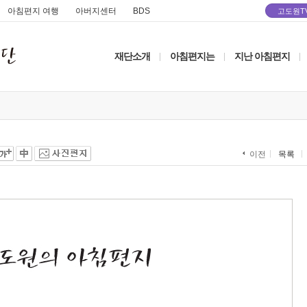
아침편지 여행
아버지센터
BDS
고도원T
재단소개
아침편지는
지난 아침편지
|
|
|
목록
이전