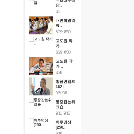
행복한가족
태초고추장
행복한가
여행
담..
여행
24~9/26
8/8
9/24~9/26
건강명상법
내면혁명워
건강명상
..
크..
스..
/9~10/10
8/29~8/30
10/9~10/10
내면혁명워
고도원 작
내면혁명
..
가 ..
크..
/17~10/18
8/29~8/30
10/17~10/18
황금변캠프
고도원 작
황금변캠
7기
가 ..
17기
/30~10/31
8/29
10/30~10/31
통증잡는워
황금변캠프
통증잡는
크숍
16기
크숍
/7~11/8
9/5~9/6
11/7~11/8
내면혁명워
통증잡는워
내면혁명
..
크숍
크..
/12~12/13
9/11~9/12
12/12~12/13
하루명상
[250..
9/19