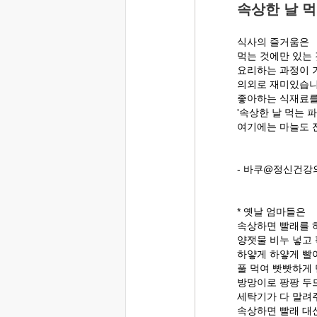
속상한 날 
식사의 즐거움은
먹는 것에만 있는 
요리하는 과정이 
의외로 재미있습니
좋아하는 식재료를
'속상한 날 먹는 
여기에는 마늘도 
- 바쿠@정신건강의
* 옛날 엄마들은
속상하면 빨래를 
양잿물 비누 넣고
하얗게 하얗게 빨
풀 먹여 빳빳하게
방망이로 팡팡 두
세탁기가 다 말려
속상하면 빨래 대