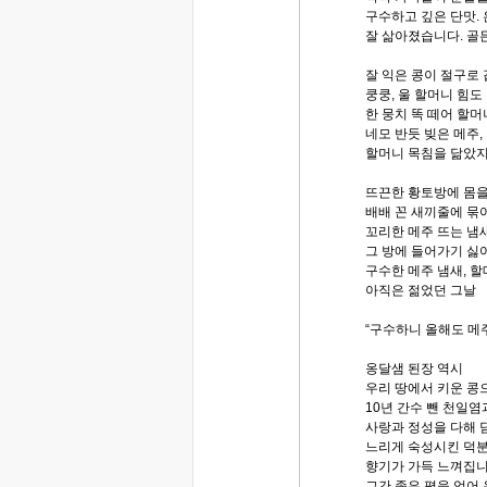
구수하고 깊은 단맛.
잘 삶아졌습니다. 골든
잘 익은 콩이 절구로 
쿵쿵, 울 할머니 힘도
한 뭉치 똑 떼어 할머
네모 반듯 빚은 메주,
할머니 목침을 닮았지
뜨끈한 황토방에 몸을
배배 꼰 새끼줄에 묶
꼬리한 메주 뜨는 냄
그 방에 들어가기 싫
구수한 메주 냄새, 
아직은 젊었던 그날
“구수하니 올해도 메주
옹달샘 된장 역시
우리 땅에서 키운 콩
10년 간수 뺀 천일염
사랑과 정성을 다해 담
느리게 숙성시킨 덕분
향기가 가득 느껴집니
그간 좋은 평을 얻어