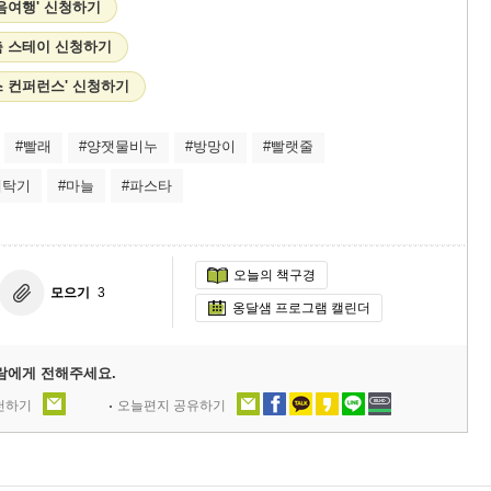
음여행' 신청하기
 스테이 신청하기
스 컨퍼런스' 신청하기
#빨래
#양잿물비누
#방망이
#빨랫줄
세탁기
#마늘
#파스타
오늘의 책구경
모으기
3
옹달샘 프로그램 캘린더
람에게 전해주세요.
추천하기
오늘편지 공유하기