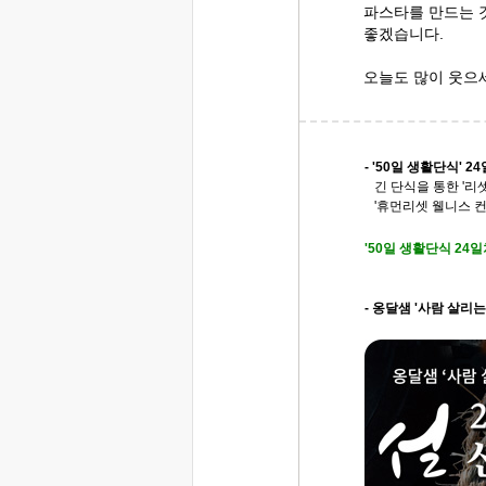
파스타를 만드는 
좋겠습니다.
오늘도 많이 웃으
- '50일 생활단식' 24
긴 단식을 통한 '리셋
'휴먼리셋 웰니스 컨
'50일 생활단식 24
- 옹달샘 '사람 살리