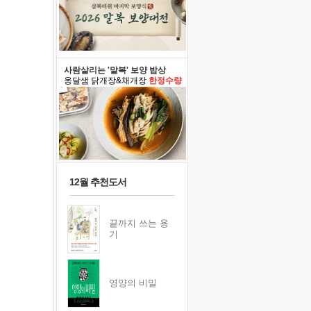
사람살리는 '말복' 보양 밥상
옹달샘 닭개장&채개장
한정수량
12월 추천도서
끝까지 쓰는 용
기
영양의 비밀