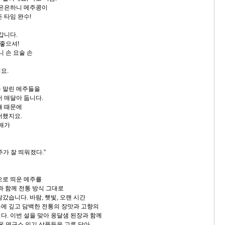
 은은하니 메주콩이
 타임 완수!
갑니다.
 좋으셔!
니 손 요술 손
요.
 말린 메주들을
어 매달아 둡니다.
새 때문에
어했지요.
할매가
가 잘 띄워졌다.”
으로 띄운 메주를
과 함께 전통 방식 그대로
갔습니다. 바람, 햇빛, 오랜 시간
에 깊고 담백한 전통의 장맛과 고향의
다. 이번 설을 맞아 옹달샘 된장과 함께
 온 연구소 인기 상품들을 고루 담아