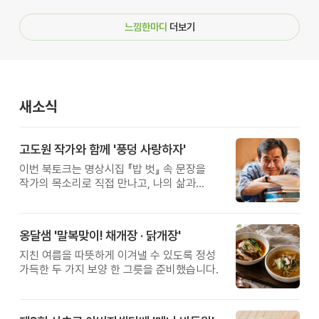
느낌한마디
더보기
새소식
고도원 작가와 함께 '풍덩 사랑하자'
이번 북토크는 명상시집 『밥 벗』 속 문장을
작가의 목소리로 직접 만나고, 나의 삶과
관계를 잠시 돌아보는 시간입니다.
옹달샘 '말복맞이! 채개장 · 닭개장'
지친 여름을 따뜻하게 이겨낼 수 있도록 정성
가득한 두 가지 보양 한 그릇을 준비했습니다.