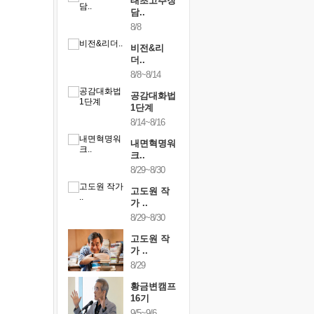
내면혁명워
태초고추장
통증잡는
..
담..
크숍
/12~12/13
8/8
9/11~9/12
비전&리
하루명상
더..
[250..
8/8~8/14
9/19
공감대화법
행복한가
1단계
여행
8/14~8/16
9/24~9/26
내면혁명워
건강명상
크..
스..
8/29~8/30
10/9~10/10
고도원 작
내면혁명
가 ..
크..
8/29~8/30
10/17~10/18
고도원 작
황금변캠
가 ..
17기
8/29
10/30~10/31
황금변캠프
통증잡는
16기
크숍
9/5~9/6
11/7~11/8