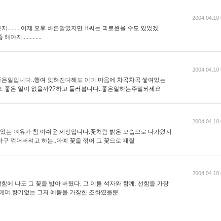
2004.04.10 
같은지........ 어제 오후 바른말였지만 H씨는 괴로웠을 수도 있었겠
지.............
2004.04.10 
좋은일입니다..행여 잊혀진다해도 이미 마음에 차곡차곡 쌓여있는
또 좋은 일이 없을까??하고 둘러봅니다..좋은일하는주말되세요
2004.04.10 
수 있는 여유가 참 아쉬운 세상입니다.꽃처럼 밝은 모습으로 다가왔지
구 꺾어버려고 하는..아예 꽃을 꺾어 그 꽃으로 때릴
2004.04.10 
락함에 나도 그 꽃을 밟아 버렸다. 그 이름 석자와 함께..선함을 가장
느께며.향기없는 그저 예쁨을 가장한 조화였을뿐