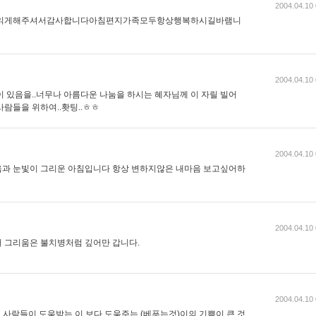
2004.04.10 
읽게해주셔서감사합니다아침편지가족모두항상행복하시길바램니
2004.04.10 
이 있음을..너무나 아름다운 나눔을 하시는 혜자님께 이 자릴 빌어
람들을 위하여..홧팅..ㅎㅎ
2004.04.10 
음과 눈빛이 그리운 아침입니다 항상 변하지않은 내마음 보고싶어하
2004.04.10 
 그리움은 불치병처럼 깊어만 갑니다.
2004.04.10 
 사람들이 도움받는 이 보다 도움주는 (베푸는것)이의 기쁨이 큰 것