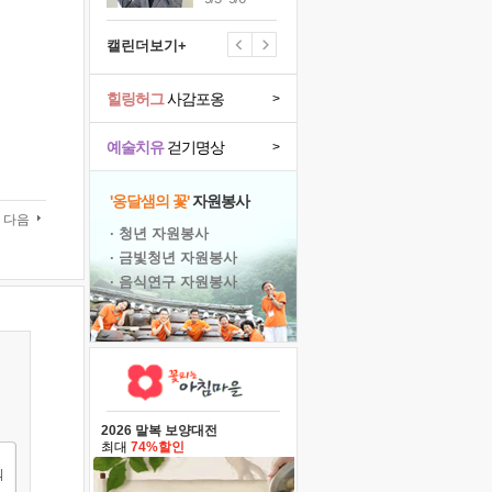
캘린더보기+
힐링허그
사감포옹
>
예술치유
걷기명상
>
'옹달샘의 꽃'
자원봉사
다음
· 청년 자원봉사
· 금빛청년 자원봉사
· 음식연구 자원봉사
2026 말복 보양대전
최대
74%할인