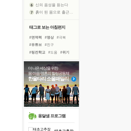
신의 음성을 듣는다
흙이 된 몸으로 출근하는 여자
극과 극의 양 끝단
내가 '나다움'을 찾는 길
태그로 보는 아침편지
피해 갈 수 없는 사건들
#면역력
#명상
#극복
처음 손을 잡았던 날
#유튜브
#친구
꿈이 실제가 되는 것
#링컨학교
#도움
#위기
'말 타는 법'을 먼저
#나눔
#힐링
#비전캠프
아픈 아버지를 위한 공간 설계
#독서캠프
#건강
#선택
더 나은 세상을 위한
졸업식 사진을 보며
몸·마음·영혼의 힐링공동체
#아이들
#경험
#희망
극심한 변비, 어깨결림, 수면 장애
한울타리 소울패밀리
#삶
#리더
#바이러스
보고 싶은 어머니
#계획
#사람
#다짐
마음이 멈춰 버린 곳
#독서
유년 시절의 부산 영도 바다
못된 꼰대들
희망이란
옹달샘 프로그램
'모른다'는 것