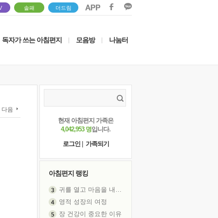
V
솔패
더드림
독자가 쓰는 아침편지
모음방
나눔터
|
|
다음
현재 아침편지 가족은
4,042,953 명
입니다.
로그인
|
가족되기
아침편지 랭킹
귀를 열고 마음을 내어주고
영적 성장의 여정
장 건강이 중요한 이유