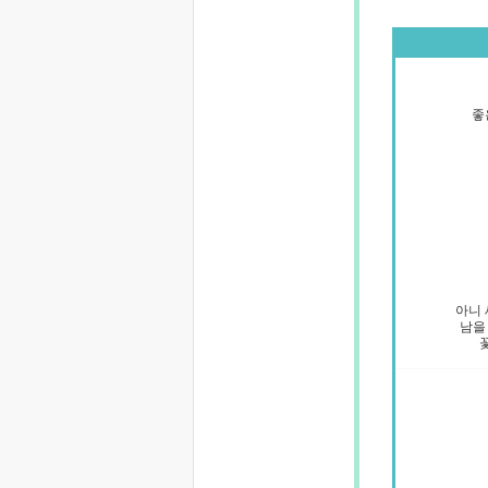
좋
아니 
남을