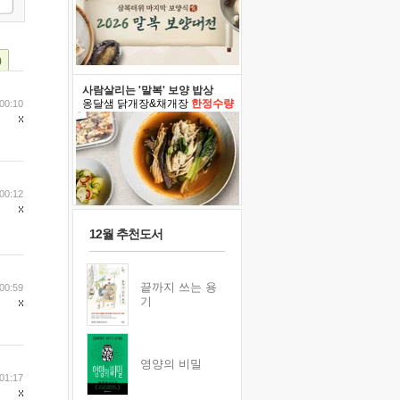
)
사람살리는 '말복' 보양 밥상
옹달샘 닭개장&채개장
한정수량
00:10
00:12
12월 추천도서
끝까지 쓰는 용
00:59
기
영양의 비밀
01:17