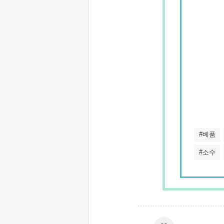
#베품
#소수