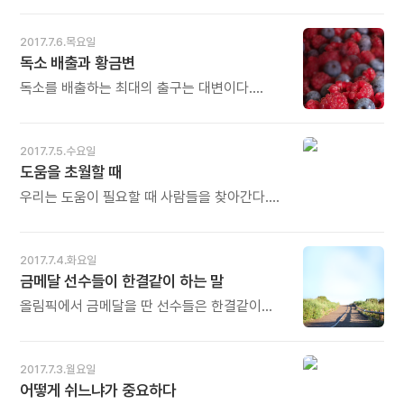
생각을 처음 했을 때였어요. 끝도 없이 눈물이
쏟아지더라고요. 두 번 다시 만날 수 없는 어렸을
2017.7.6.목요일
때 먹었던 엄마의 맛. - 히라마쓰 요코의《어른의
독소 배출과 황금변
맛》중에서 - * 아이가 엄마를 알아보면 아,
제법 자랐구나 할 수 있습니다. '엄마의 맛'을
독소를 배출하는 최대의 출구는 대변이다.
알고 다시 찾게 되었다면 아, 더 많이 자랐구나
변비로 고생하는 사람이 많은데 장에 대변이
할 수 있습니다. 기억 속에 묻혔던 엄마의 사랑을
쌓이는 것은 몸에 가장 나쁘다. 보통 장 속의
그리워하며 눈물이 쏟아진다면 아, 어른이
온도는 섭씨 36.5도다. 찌꺼기나 노폐물이
2017.7.5.수요일
되었구나! 할 수 있습니다. 오늘도 많이
장시간 쌓여 있으면 부패가 진행된다. 장 속에서
도움을 초월할 때
웃으세요.
부패한 대변이 머무는 시간이 길수록 몸은 많은
독소를 흡수하게 된다. - 신야 히로미의
우리는 도움이 필요할 때 사람들을 찾아간다.
《불로장생 탑시크릿》중에서 - * '독소'는 언젠가
대개 도움을 준 적이 있던 사람들이 우선순위로
문제를 일으킵니다. 그래서 그때그때 잘
떠오를 것이다. 하지만 그런 관계를 넘어서는
배출해야 합니다. 음식 독소도
용기가 필요하다. 때로는 상대방이 누구든
2017.7.4.화요일
문제지만 스트레스, 과로, 환경, 유전적 요인에서
진정한 관계를 맺으려고 노력할 때, 도움을
금메달 선수들이 한결같이 하는 말
발생하는 독소도 큰 문제입니다. 몸에 오래
주고받는 것뿐만 아니라 소중한 인생의
머물지 않도록 잘 빼내야 합니다. 그 첫 출구가
동반자를 얻을 수 있다. - 민경중의《다르게
올림픽에서 금메달을 딴 선수들은 한결같이
대변이고, '황금변'이면 건강하다는 신호입니다.
선택하라》중에서 - * 사람은 도움 속에
말한다. 훌륭한 코치의 헌신적인 지도와 도움이
오늘도 많이 웃으세요.
살아가는 존재입니다. 도움을 받고 도움을
없었다면 지금의 그들은 없었을 거라고. 코치는
주면서 살아갑니다. 그러나 진정한 인생의
선수들이 최고의 기량을 발휘할 수 있도록 훈련
2017.7.3.월요일
동반자는 '도움'이라는 생각조차 의식하지 않고
계획을 세우고, 그들이 흔들림 없이 목표를 향해
어떻게 쉬느냐가 중요하다
사랑과 믿음 속에 살아갑니다. '도움'을 초월하는
정진할 수 있도록 격려하고 지지한다. - 탤렌