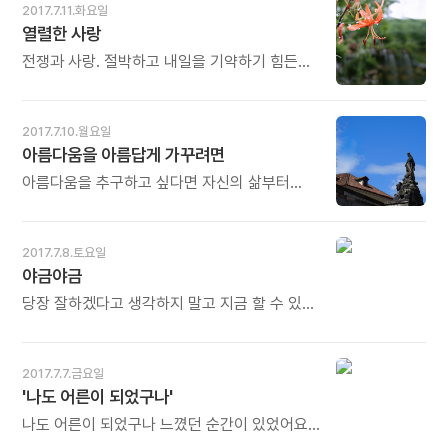
작가가 해야 할 일은 자기 연장통 속의 연장들을
2017.7.11.화요일
피부에 주름이 늘어도 더 깊은 매력이
사용하여 각각의 유물을 최대한 온전하게
열렬한 사랑
풍겨납니다. '늙은 피부'는 존재하지 않습니다.
발굴하는 것이다. - 스티븐 킹의《유혹하는
오늘도 많이 웃으세요.
글쓰기》중에서 - * 화석. 땅속에 묻혀 있으면
전쟁과 사랑. 절박하고 내일을 기약하기 힘든
한낱 돌조각에 불과합니다. 그러나 누군가에
상황일수록 청춘남녀는 더 열렬히 사랑을
의해 발굴되면 지구 역사를 밝히는 값진 보물이
갈구한다. 체면이나 조건 따위 진부한 것들의
됩니다. 누구에게나 무궁한 이야기가 삶 속에
무의미함을 잘 알기에... 유신과 긴급조치 시절의
2017.7.10.월요일
있습니다. 글이라는 연장으로 쪼아낸 것이
대학가도 마찬가지였다. 흉흉한 소문과 숨막힐
아름다움을 아름답게 가꾸려면
소설입니다. 당신도 보물을 캘 수 있습니다.
것 같은 분위기 속에서도 사랑은 꽃피고
오늘도 많이 웃으세요.
커플들은 탄생했다. 엄주웅과 나도 전쟁터에서
아름다움을 추구하고 싶다면 자신의 삶부터
로맨스를 꽃피운 경우였다. - 서명숙의
아름답게 가꿔야 하고, 지혜를 구한다면 자신의
《영초언니》중에서 - * 내일 어찌 될지 모르니
삶부터 지혜롭게 살아야 한다. 검과 불화로
뜨겁고 열렬할 수 밖에 없습니다. 저도 그 중에
평화를 정착시킬 수 없고, 가십과 비난으로
2017.7.8.토요일
한 사람입니다. 긴급조치 9호로 제적되어
화합을 이룰 수 없다. - 맨리 P. 홀의《별자리
야금야금
인생이 '쫑'나고 말았습니다. 1975년 당시
심리학》중에서 - * 아름다움도 자라납니다. 잘
786명의 대학생이 집단제적을 당했었지요. 할
가꾸어야 더 아름답게 자라납니다. 외면의
당장 잘하겠다고 생각하지 말고 지금 할 수 있는
수 있는 것은 독서와 사랑 밖에 없었습니다.
아름다움도 중요하지만 '내면의 아름다움'이 더
만큼만 하겠다고 결심하는 게 중요합니다.
뜨겁게 책을 읽었고 한 여인을 열렬히
중요합니다. 그래야 삶의 지혜도 자라고 마음의
그렇게 야금야금 하면 지치지 않고 오래 즐기며
사랑했습니다. 그것이 오늘의 아침편지와 저를
평화도 얻을 수 있습니다. 오늘도 많이 웃으세요.
할 수 있게 됩니다. - 이근후의《나는 죽을
2017.7.7.금요일
있게 했습니다. 오늘도 많이 웃으세요.
때까지 재미있게 살고 싶다》중에서 -
'나도 어른이 되었구나'
나도 어른이 되었구나 느꼈던 순간이 있었어요.
그건 바로 엄마가 해 준 음식이 먹고 싶다는