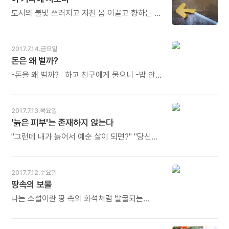
1~17세가 미성년기, 18~65세가 청년기,
훨씬 빠르다. - 틱낫한의《화에 휩쓸리지 않는
66~79세가 중년기, 80~99세가 노년기이고,
연습》중에서 - * 약으로 고통을 멈추게 할 수
도시의 불빛 쓰러지고 지친 몸 이끌고 향하는 길
100세 이상은 장수자라 정의했습니다. 나이는
있습니다. 행복감을 느끼고 사랑도 나눌 수
힘들어도 반짝이는 그 눈빛은 그 누구의 것인가
숫자에 불과합니다. 늘 청춘이라 생각하고
있습니다. 그러나 '약발'이 떨어지면 더 큰
그대 눈을 뜨고 이 거리에 서보라 산다는 것에
즐겁게 여행하며 사십시오. 오늘도 많이
고통과 후유증에 시달릴 수 있습니다. 약보다 더
대하여 외로운 것에 대하여 탓할 그 무엇이
2017.7.14.금요일
웃으세요.
효과가 빠르고 오래 가는 것, 그러면서도
아니라 뜨겁게 부딪쳐야 할 그 무엇이다 -
돈은 왜 벌까?
후유증이 없는 것, 그것이 곧 마음 수련이고
홍광일의《가슴에 핀 꽃》중에서 -
명상입니다. 마음에 꽃씨를 뿌리는 것입니다.
-돈을 왜 벌까? 하고 친구에게 물으니 -밥 안
오늘도 많이 웃으세요.
먹고 싶나? 한다. 그래. 살면서 내 밥값은
해야지. - 엄지사진관의《수고했어, 오늘도》
중에서 - * 그렇지요. 밥을 먹고 살려면 돈을
2017.7.13.목요일
벌어야 합니다. 그러나 밥을 먹기 위해서만 돈을
'늙은 피부'는 존재하지 않는다
버는 것은 아닙니다. '밥값'을 넘어 더 의미있고
더 아름다운 일을 위해, 낙엽처럼 태우기 위해
"그런데 내가 늙어서 예순 살이 되면?" "당신
돈을 법니다. 오늘도 많이 웃으세요.
말은 배, 가슴, 엉덩이 같은 게 늙는 걸 말하는
거야?" "물론 그렇지. 그런 생각을 하면 겁나지.
안 그래?" "아니 겁 안 나." "어떻게 겁이 안 날
2017.7.12.수요일
수가 있어? 내 피부가 늙은 피부가 되는데?"
땅속의 보물
"늙은 피부 같은 건 존재하지 않아. 그건 사랑이
없을 때의 이야기야." - 로맹 가리의《여자의 빛》
나는 소설이란 땅 속의 화석처럼 발굴되는
중에서 - * 귀가 번쩍 열리는 말입니다. 그러나
것이라고 믿는다. 소설은 이미 존재하고 있으나
전제가 있습니다. '사랑'이 있어야 합니다.
아직 발견되지 않은 어떤 세계의 유물이다.
사랑을 하면 늙지 않습니다. 늙어도 청춘입니다.