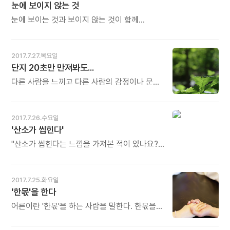
눈에 보이지 않는 것
되고마는 사람이 적지 않습니다. 어떤 우연, 어떤
필연으로 누군가 좋은 사람과 만나 타고난 자기
눈에 보이는 것과 보이지 않는 것이 함께
재능의 조각을 발견하고, 선택받고, 실현하고,
존재해야 생명을 존속시킬 수 있다. 보이지 않는
마침내 화려하게 꽃피울 때 재능과 운명은
것이 우리를 버리고 떠날 때에야, 그것이
하나가 됩니다. (2013년 7월19일자
뒤돌아서서 사라진 다음에야, 보이지 않는 것이
2017.7.27.목요일
앙코르메일) 오늘도 많이 웃으세요.
얼마나 중요한지 깨닫게 된다. - 제임스 힐먼의
단지 20초만 만져봐도...
《나는 무엇을 원하는가》중에서 - * 눈에 보이는
것이 결코 전부가 아닙니다. 눈에 보이지 않는
다른 사람을 느끼고 다른 사람의 감정이나 문제,
것에 더 소중하고 값진 것이 숨어 있습니다. 혼을
기쁨이 우리에게 와닿도록 하기 위해서는 우리
담은 눈으로 보아야 두 가지가 함께 보입니다.
자신에게 시간을 주어야 한다. 가능하다면
사랑을 담은 눈으로 보면 더 잘 보입니다.
감각도 함께 활용해야 한다. 20초 동안 눈을
2017.7.26.수요일
(2013년 7월9일자 앙코르메일) 오늘도 많이
감고 우리 자신의 얼굴과 손을 만져보자. 혼자
'산소가 씹힌다'
웃으세요.
해볼 수도 있고 다른 사람과 함께 해볼 수도
있다. - 엘사 푼셋의《인생은, 단 한번의
"산소가 씹힌다는 느낌을 가져본 적이 있나요?
여행이다》중에서 - * 나를 알아야 다른 사람도
산악자전거를 타고 힘겹게 산 정상에 오릅니다.
알 수 있습니다. 나의 감각이 살아야 다른 사람의
내려오다 물웅덩이에 풍덩 빠집니다. 낙엽이
감정도 느낄 수 있고, 내가 기쁨을 찾아야 다른
춤추고, 고추잠자리와 코스모스가 인사를 해요.
2017.7.25.화요일
사람의 기쁨도 받아들일 수 있습니다. 그 모든
입을 벌리면 상쾌한 공기 속에 흠뻑 담긴 산소가
'한몫'을 한다
것의 출발점은 자기 몸입니다. 내 얼굴과 손을
입안에 쏟아져 들어와요. 그야말로 청정 산소를
만져보면 금방 압니다. 단지 20초만
입에 담고 씹는 기분입니다. 그러니
어른이란 '한몫'을 하는 사람을 말한다. 한몫을
만져봐도... 오늘도 많이 웃으세요.
산악자전거에 미치지 않을 수 있나요?" (가수
맡아서 할 만큼 자랐다는 의미다. 아이로만
김세환) - 이길우의《고수들은 건강하다》중에서
알았던 아들이 커서 아버지 대신 역할을 해낼 때