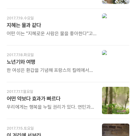
때문이다. - 브라이언 와이스의《파워 오브
더불어 살아가는 일의 본질을 이해하라. 그런
러브》중에서 - * 걷는 속도만 다른 게 아닙니다.
것들이 자기 뜻대로 굴러가지 않으리라는 것을,
일, 공부, 훈련, 사랑의 경험에서도 저마다
여러 가지 문제가 생길 것을 알아야 한다. 그런
2017.7.19.수요일
속도가 다릅니다. 뒤처지는 사람이 반드시
문제들로부터 도피하려 들거나 문제들을 다른
지혜는 물과 같다
생기게 됩니다. 이때 손잡아 주는 사람이
것들로 바꾸려는 짓을 그만두라. - 아잔 브람의
필요합니다. 앞서가려고만 하지 말고 뒤를 돌아
《아잔브람 행복론》중에서 - * 세상 일이 자기
어떤 이는 "지혜로운 사람은 물을 좋아한다"고
보세요. 그리고 뒤처진 사람이 보이거든 손을
뜻대로 굴러가면 오죽 좋겠습니까? 시도 때도
했는데 이는 물의 막힘없는 특성을 취한 것이고,
잡아 주세요. 그런 당신이 바로 진정한 친구,
없이 문제가 생기고 상상조차 못했던 장애물에
어떤 이는 "지혜를 흐르는 물"에 비유했는데
진정한 힐러입니다. 오늘도 많이 웃으세요.
주저앉곤 합니다. 뜻대로 굴러가기는커녕
이는 자연스러움을 취한 것이며, 어떤 이는
2017.7.18.화요일
굴러갈 길이 보이질 않습니다. 그러나 그것이
"지혜는 물과 같다"고 했는데 이는 썩지 않은
노년기와 여행
인생입니다. 아무리 몸부림쳐도 결코 피할 수
성질을 취한 것이다. 옛사람들이 지혜를
없으니 즐길 수밖에 없습니다. 즐기면 길이
언급하면서 반드시 물로 비유한 것은
한 여성은 환갑을 기념해 프랑스의 칼레에서
보입니다. 오늘도 많이 웃으세요.
어째서인가? - 정조의《정조 책문, 새로운
영국의 컴브리아까지 자전거 여행을 했다. 한
국가를 묻다》중에서 - * '상선약수'(上善若水)
남성은 50년 전에 근무했던 시에라리온의
라고도 하지요. '가장 좋은 것은 물과 같다'는
학교를 다시 찾아갔다. 우리에게 최고의 시간은
2017.7.17.월요일
뜻입니다. '지혜는 물과 같다'는 뜻과도 통하는
바로 노년기다. 노년기는 원하는 대로 할 수 있는
어떤 약보다 효과가 빠르다
말입니다. 그러나 여기에는 전제가 있습니다.
시간 여유와 (운이 좋다면) 건강, 두 가지를 다
'흘러야' 합니다. 높은 곳에서 낮은 곳으로 흐를
갖게 되는 때이니 말이다. 마지막 기회다. 지금이
우리에게는 행복을 누릴 권리가 있다. 연민과
때 막힘이 없고, 자연스럽고, 썩지 않습니다.
아니면 불가능하다. 이 순간을 즐기자! - 힐러리
사랑을 베풀 권리가 있다. 자각의 씨앗은 우리
높은 곳에서 낮은 곳으로 물처럼 흐르는 것이
브래트 외의《여행에 나이가 어딨어?》중에서 - *
안에 있다. 수련을 통해 지금 당장 이 씨앗이
지혜입니다. 오늘도 많이 웃으세요.
'노년기'에 대한 기준이 달라졌습니다. 최근
꽃으로 피어나도록 할 수 있다. 이 자리에서
2017.7.15.토요일
UN이 재정립한 평생연령 기준에 따르면
고통을 멈출 수 있다. 어떠한 약보다도 효과가
이 거리에 서보라