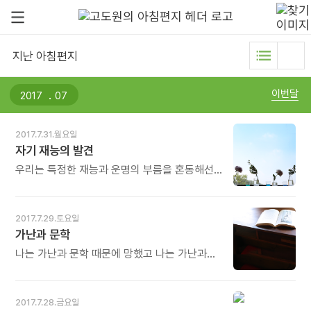
지난 아침편지
.
이번달
2017.7.31.월요일
자기 재능의 발견
우리는 특정한 재능과 운명의 부름을 혼동해선
안 된다. 특정한 재능이란 메뉴인의 바이올린,
에드워드 텔러의 물리학, 혹은 헨리 포드의
기계공학 같은 것이다. 재능은 단지 이미지의 한
2017.7.29.토요일
조각일 뿐이다. 많은 사람이 운명의 부름을
가난과 문학
받지만, 극소수만이 선택을 받는다. 즉 재능 있는
사람은 많지만 그 재능을 실현할 수 있는
나는 가난과 문학 때문에 망했고 나는 가난과
사람은 극소수다. - 제임스 힐먼의《나는 무엇을
문학 때문에 성공했다. 내 인생 헛되게 살지 않은
원하는가》중에서 - * 자기 재능의 발견! 자기
것은 가난과 문학 때문이었다. - 방우달의
운명의 부름을 받은 순간입니다. 그 부름을
《쬐끔만 더 우아하게》중에서 -
2017.7.28.금요일
받았지만 끝내 선택되지 못하고 피다만 꽃처럼