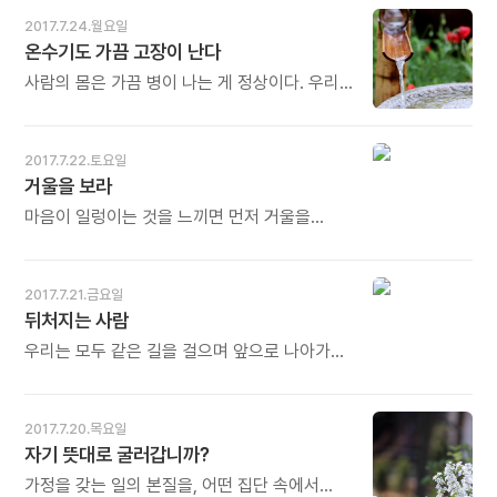
- * '산소가 씹히는 느낌이다'. 산악자전거
'이제 커서 한몫을 한다'고 표현한다. 어른으로
2017.7.24.월요일
마니아인 가수 김세환의 말입니다. 땀을 흠뻑
대접을 받으면 울력에 참여할 수 있다. 여럿이
온수기도 가끔 고장이 난다
흘리며 힘겹게 산 정상에 오른 사람만이 맛볼 수
힘을 합해 일하는 것을 울력이라 하는데, 마을
있는 느낌입니다. 산에는 청정한 산소가
울력에는 한 집에서 한 명씩 어른이 참여해야
사람의 몸은 가끔 병이 나는 게 정상이다. 우리
가득합니다. 그러나 그것을 입에 담고 씹는
한다. 이 때 어른의 의미 역시 한몫을 하는
몸의 정화 시스템은 우리가 예상하지 못한
사람은 많지 않습니다. 땀을 흘려야 씹힙니다.
사람이다. - 김준의《섬: 살이》중에서 - * 요즘
상황에서 부패한 것들을 밖으로 퍼내는 것이
건강은 덤입니다. 오늘도 많이 웃으세요.
어른은 '한몫'만으로는 안됩니다. 두 몫, 세 몫, 열
정상이다. 온수기도 가끔 고장 나는 것이
2017.7.22.토요일
몫을 해야 생존할 수 있고, 울력에 참여할 수
정상이다. 이런 식으로 흘러가는 것이 삶의
거울을 보라
있습니다. '울력'은 파트너십을 의미합니다. 두
속성이다. - 아잔 브람의《아잔브람 행복론》
몫, 세 몫, 열 몫을 해도 파트너십을 모르면 전체
중에서 - * 살다보면 이따금 병이 납니다. 병든
마음이 일렁이는 것을 느끼면 먼저 거울을
일을 망가뜨리게 됩니다. 파트너십은 기본이고
사람도 힘들지만 주변 사람들도 많이
보십시오. 거기에 비친 자신이 불안해하고
여기에 서번트십까지를 더해야 제대로 한몫을
힘들어집니다. '어떻게 받아들이느냐'가
있는지, 긴장하고 있는지, 불쾌해하고 있는지,
하는 것입니다. 오늘도 많이 웃으세요.
관건입니다. '내 몸이 지금 정상으로 가고
어떤 자신인지를 관찰하는 것만으로도 안정을
2017.7.21.금요일
있구나, 몸 안의 찌꺼기들을 쏟아내고 있구나'
되찾을 수 있습니다. 만일 운전 중에 길이 막혀서
뒤처지는 사람
생각하면 훨씬 덜 힘들고, 병도 빨리 낫게
조바심이 나면 잠깐이라도 백미러를 보십시오.
됩니다. 정신도 더불어 성장합니다. 오늘도 많이
거기에 비친 조바심 내는 자신의 표정을 보면
우리는 모두 같은 길을 걸으며 앞으로 나아가고
웃으세요.
'와, 정말 기분 나쁜 얼굴을 하고 있네'하며
있지만 걷는 속도는 개인마다 다르기에
순식간에 냉정을 되찾을 것입니다. - 사이토
뒤처지는 사람도 있다. 앞서 나간 사람이 해야 할
다카시의《내가 조바심 내지 않는 이유》중에서 -
일은 사랑과 연민으로 뒤처진 사람에게 도움의
2017.7.20.목요일
손길을 내미는 것이다. 아무런 보상도, 심지어
자기 뜻대로 굴러갑니까?
감사의 표시조차도 바라지 말고 도와야 한다.
그것이 바로 영적 존재가 해야 할 일이기
가정을 갖는 일의 본질을, 어떤 집단 속에서