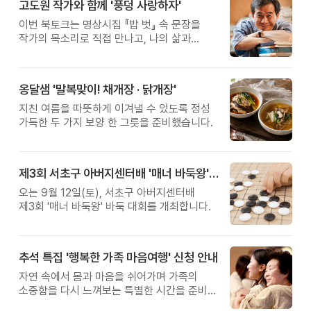
고도원 작가와 함께 '풍덩 사랑하자'
이번 북토크는 명상시집 『밥 벗』 속 문장을
작가의 목소리로 직접 만나고, 나의 삶과
관계를 잠시 돌아보는 시간입니다.
옹달샘 '말복맞이! 채개장 · 닭개장'
지친 여름을 따뜻하게 이겨낼 수 있도록 정성
가득한 두 가지 보양 한 그릇을 준비했습니다.
제3회 서초구 아버지센터배 '매너 바둑왕' 대회
오는 9월 12일(토), 서초구 아버지센터배
제3회 '매너 바둑왕' 바둑 대회를 개최합니다.
추석 특집 '행복한 가족 마음여행' 신청 안내
자연 속에서 몸과 마음을 쉬어가며 가족의
소중함을 다시 느껴보는 특별한 시간을 준비해
보세요.