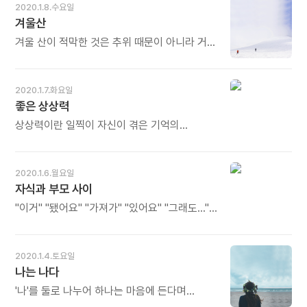
무슨 일이든지 전력을 기울여 하라. 그때 자기
2020.1.8.수요일
나》 중에서 - * 몸은 마음을 따라갑니다. 행동도
안에서 어떤 변혁이 일어난다. 그 변혁의
겨울산
그 사람의 마음을 따라갑니다. 마음의 방향이
과정에서 참된 자기 모습이 드러날 것이다. -
올바르지 못하면 몸의 방향도 뒤틀리고 마음이
법정의《새들이 떠나간 숲은 적막하다》중에서 -
겨울 산이 적막한 것은 추위 때문이 아니라 거기
파괴적이면 행동도 파괴적이 되고 맙니다.
* 전적으로, 전심을 다해 하는 과정에서 자신의
새소리가 없어서일 것이다. 새소리는 생동하는
언제나 조심하며 올바른 방향으로 잘 써야 하는
한계가 드러납니다. 그 한계를 극복하려는
자연의 소리일 뿐 아니라 생명의 흐름이며
도구가 마음입니다. 파괴적인 마음은 잘 써야 할
도전의 과정을 통해서 자기 모습을 발견하게
조화요 그 화음이다. - 법정의《새들이 떠나간
2020.1.7.화요일
도구를 무서운 흉기로 만드는 것입니다. 본인도
됩니다. 다 그런 것은 아닙니다. 전제가
숲은 적막하다》중에서 - * 적막해도 겨울산은
좋은 상상력
타인도 다치기 쉽습니다. 오늘도 많이
있습니다. 열심히, 전심전력으로, 어중간하지
깊은 묘미가 있습니다. 새소리 대신 찬바람이
웃으세요.
않게 하는 것입니다. 더 중요한 것은 중간에
거세도 시야가 트여 눈이 시원해집니다. 모든
상상력이란 일찍이 자신이 겪은 기억의
포기하지 않는 것입니다. 그 안에 자신의 참된
것이 보입니다. 눈발이 날리거나 눈꽃이 피는
그림자일 것이며, 아직 실현되지 않은
모습이 있습니다. 오늘도 많이 웃으세요.
날에는 눈부시게 아름답습니다. 멋진
희망사항이기도 할 것이다. 그렇다 하더라도
화음입니다. 오늘도 많이 웃으세요.
좋은 상상력은 그 자체만으로도 살아 있는
2020.1.6.월요일
즐거움을 누릴 수 있다. 이와는 달리 어둡고
자식과 부모 사이
불쾌한 상상력은 우리들을 음울하고 불행하게
만든다. 생각이나 상상력도 하나의 업業을
"이거" "됐어요" "가져가" "있어요" "그래도..."
이루기 때문이다. - 법정의《새들이 떠나간 숲은
"아유 참" "뭐 사 먹어. 객지에서 굶지 말고 자아"
적막하다》중에서 - * 글도 상상력의
- 고창영의 시집《등을 밀어 준 사람》에 실린 시
소산입니다. 자신의 경험과 미래의 희망사항에
〈자식과 부모사이〉(전문)에서 - * 외계인과의
2020.1.4.토요일
상상력을 덧붙여 써내려가는 것입니다. 역사도,
대화가 아닙니다. 부모와 자식 사이의 흔한
나는 나다
철학도, 비지니스도 상상력에 기초합니다. 어떤
대화입니다. 속내가 조심스레 드러내는 부모의
상상력이냐에 따라 세상이 달라집니다. 사랑도
언어와 그것을 시큰둥하게 받아들이는 자식의
'나'를 둘로 나누어 하나는 마음에 든다며
상상력입니다. 좋은 상상력이 아름답고 성숙한
언어가 부딪치는 파열음입니다. 그러면서 함께
좋아하고 다른 하나는 마음에 들지 않는다며