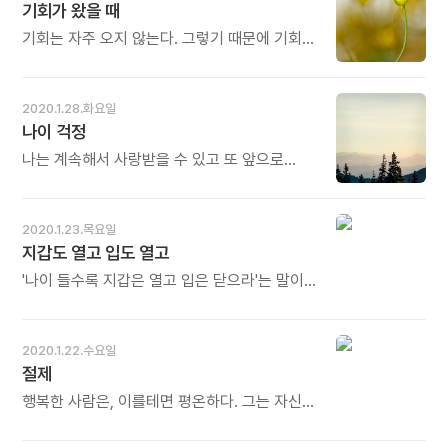
이루어지기에 자기 안에 있는 욕망 때문에 그
기회가 왔을 때
꿈틀대고 움직이는 생명체입니다. 계속
관계를 해치는 일을 해서는 안 됩니다. 그래서
변하면서 바뀌기도 하고, 커졌다가 작아지기도
기회는 자주 오지 않는다. 그렇기 때문에 기회가
공자는 굳이 '극기克己' 라는 말까지 써 가며
합니다. 한 가지 꿈이 만 가지 꿈으로 자라나기도
왔을 때 놓치지 말고 잡아야 한다. - 김재용의
'눌러 이겨야 할 무언가가 있다'고 강조한
합니다. 그 중에 어느 하나, '꿈 중의 꿈'에
《오드리 헵번이 하는 말》중에서 - * '기회는
것입니다. - 이강엽의 《살면서 한번은 논어》
집중하면 조금씩 열리기 시작합니다. 변하면서
자주 오지 않는다.' 많이 듣던 말입니다. 하지만
중에서 - * 두사람이 만나면 부딪쳐 긁히기도
2020.1.28.화요일
자라고, 자라면서 변합니다. 오늘도 많이
오드리 헵번이 한 말이기 때문에 더 특별하게
하고 부딪쳐 불꽃이 일기도 합니다. 부딪쳐
나이 걱정
웃으세요.
들립니다. 그녀도 기회가 왔을 때 놓치지 않고
긁히면 상처 때문에 힘들고, 부딪쳐 불꽃이 일면
잡은 사람이고, 그래서 세계적인 스타의 반열에
나는 계속해서 사랑받을 수 있고 또 앞으로
화염 때문에 더 힘들어집니다. 어느 경우든 사람
오른 주인공이 될 수 있었으니까요. 오늘도 많이
사랑할 가능성이 있다는 걸 알 수 있다면 나이를
관계는 결코 쉽지 않습니다. 그렇기 때문에
웃으세요.
걱정하지 않을 것이다. - 김재용의《오드리
'극기', 곧 자기를 극복하고 넘어서는 노력이
헵번이 하는 말》중에서 - * 나이는 숫자에
필요합니다. 자기를 잘 눌러 이겨내면 '인仁'을
2020.1.23.목요일
불과하다고 하지요. 나이드는 것을 걱정할 필요
이루는 길로 접어들게 됩니다. 오늘도 많이
지갑도 열고 입도 열고
없습니다. 어찌 해야 더 사랑하고 더 사랑받으며
웃으세요.
나이들 것인지를 살펴보는 것이 더 중요합니다.
'나이 들수록 지갑은 열고 입은 닫으라'는 말이
오늘도 많이 웃으세요.
있다. 그런데 나는 그 말이 영 마음에 들지
않는다. 왠지 비겁한 것 같다. 지갑을 열기
싫어서가 아니다. 지갑도 열고 입도 열고
2020.1.22.수요일
싶어서다. 나이가 들어도 젊은 사람들과
절제
이야기하고 싶다. 그들의 새로운 생각을 배우고
내가 알고 있는 것에 관해 이야기해주고도 싶다.
행복한 사람은, 이를테면 평온하다. 그는 자신의
- 윤지영의《나는 용감한 마흔이 되어간다》
행복을 가슴으로 껴안고 산다. 절제된 기쁨으로
중에서 - * 엊그제 모처럼 모교를 찾았습니다.
자신을 관리한다. 반면 떠들썩한 즐거움이나