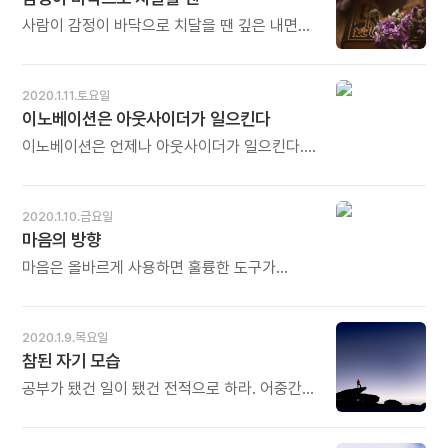
순간의 나》중에서 - * '마음'도 여러 갈래입니다.
'내 마음 나도 몰라', 그런 노래도 있습니다. 내가
사람이 감정이 바닥으로 치달을 땐 깊은 내면의
내 마음에서 풀려날 때 자유로울 수 있습니다. 내
자기 목소리를 듣지 못한다. 그래서 가끔 얕은
마음을 내가 극복하는 것이 자유를 얻는
식견과 판단으로 자기 자신을 해치는 결정을
첫걸음입니다. 오늘도 많이 웃으세요.
하고, 실제로 해치게 되는 경우도 생긴다. 바로
2020.1.11.토요일
이런 때일수록 누군가와 이야기를 해야 한다.
이노베이션은 아웃사이더가 일으킨다
진정한 자기 내면의 소리를 듣지 못하고, 생각에
사로잡힌 섣부른 판단으로 무엇보다 소중한
이노베이션은 언제나 아웃사이더가 일으킨다.
자신의 가치와 삶을 스스로 저버리는 일이
따라서 비즈니스 세계에 몸을 둔 사람은
없도록 말이다. - 이정미의《심리학이 나를
아웃사이더 의식을 가져야 한다. 업계 흐름의
안아주었다》중에서 - * 사람의 감정은 춤을
외부에 존재하는 일반 고객의 입장에 서서
2020.1.10.금요일
춥니다. 어느 때는 구름 위 하늘로 치솟기도 하고
자신들이 하는 일을 바라보는 관점을 가져야
마음의 방향
어느 때는 나락으로 떨어져 바닥을 칩니다. 특히
하는 것이다. - 마스다 무네아키의《지적자본론》
바닥을 칠 때 조심해야 합니다. 감정에 휘둘린
중에서 -
마음은 올바르게 사용하면 훌륭한 도구가
섣부른 판단과 선택을 하기 쉽기 때문입니다.
됩니다. 그러나 잘못 사용할 경우, 마음은 엄청난
이때는 잠시 머리를 돌려 다른 사람의 지혜를
파괴력을 갖습니다. 사실 더 정확하게 말하면,
구하는 것이 좋습니다. 가슴을 풀고 귀를 열어야
마음을 잘못 사용한다고 할 수도 없습니다. 보통
2020.1.9.목요일
합니다. 타인의 이야기가 답이 될 수 있습니다.
당신은 마음을 전혀 사용하지 않으니까요.
참된 자기 모습
오늘도 많이 웃으세요.
오히려 마음이 당신을 이용하고 있습니다.
이것은 일종의 질병입니다. 당신은 마음이 곧
공부가 됐건 일이 됐건 전적으로 하라. 어중간한
자신이라고 믿고 있습니다. 하지만 그것은
것은 사람을 퇴보시킨다. 하다가 그만두지 말라.
망상이며, 도구에게 당신의 자리를 빼앗기는
안 한 것만 못하다. 남에게 폐가 되지 않는 한
것과 같습니다. - 에크하르트 톨레의 《이 순간의