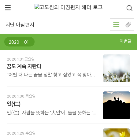
지난 아침편지
.
이번달
2020.1.31.금요일
꿈도 계속 자란다
"어릴 때 나는 꿈을 정말 찾고 싶었고 꼭 찾아야
한다는 강박이 있었는데 이제는 스스로를
옥죄지 않기로 했어. 꿈이 필요 없다는 건 절대
아니야. 내게는 꿈도 계속 변해가거든. 어릴 때의
2020.1.30.목요일
나와 지금의 내가 다르듯이 말이야. 그리고 그게
인(仁)
자연스러운 것이란 걸 깨달았어. 그래서 좀 더
여유를 가지고 변함없이 내가 머물 수 있는, '꿈
인(仁). 사람을 뜻하는 '人인'에, 둘을 뜻하는 '二
중의 꿈'을 찾아보려고 해." - 다인의《사는 게
이'가 붙어서 생긴 글자로, 곧 '두 사람 사이의
쉽다면 아무도 꿈꾸지 않았을 거야》중에서 - *
관계'를 드러냅니다. 사람이 하는 일은 언제나
꿈은 화석이 아닙니다. 돌처럼 굳어있는
자기 이외의 다른 사람과의 관계 속에서
2020.1.29.수요일
무기물이 아닙니다. 살아있는 생물처럼