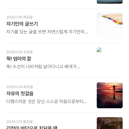
오늘도 많이 웃으세요.
위로》중에서 -
자체에 몰입하면서 하루를 시작할 때 삶이
얼마나 나아질지 상상해보자. 기억하라. 당신이
하는 이 행동은 행복과 마음의 평화를
2020.1.16.목요일
당신에게만이 아니라 당신이 함께 시간을
자기만의 글쓰기
보내는 사람들에게도 가져다준다. - 윌 파이의
《인생이 바뀌는 하루 3줄 감사의 기적》중에서 -
자기를 담는 글을 쓰면 자연스럽게 자기만의
* 아침에 눈을 뜨면 맨 먼저 무슨 생각을
글을 쓰게 된다. 자기만의 문체가 만들어진다.
하시나요. 혹시라도 '오늘도 새로운 생명을 얻게
개인마다 다른 지문처럼 글의 지문이
되어 참 감사하다'는 생각을 해보지는 않습니까?
만들어진다. 문장만 보아도 누구의 글인지 알 수
2020.1.15.수요일
간밤을 무사히 넘기고 살아있는 내 몸을
있다면, 그 글을 쓴 이는 이미 작가다. - 제프
뚝! 엄마의 칼
바라보고 깊은 호흡을 하면서 감사한 마음으로
고인스의《이제, 글쓰기》중에서 - * 글이란
하루를 시작하면 그 자체만으로 행복해집니다.
근본적으로 자기만의 작업입니다. 그 누구도
뚝! 수건이 나비처럼 날아다니고 베개가
마음도 평화로워집니다. 오늘도 많이 웃으세요.
대신할 수 없습니다. 자신의 손으로 쓰지만
침대에서 높이뛰기 하고 장난감 구급차가 앵~
사실은 영혼으로 쓰는 것입니다. '혼불'을 쓴
앵~ -장난 그만 치고, 공부해! 우리들 신나는
최명희 선생은 "글은 영혼의 지문"이라
놀이 한 번에 뚝! 자르는 엄마의 큰 소리 칼. -
2020.1.14.화요일
설파했습니다. 그 영혼의 지문을 손끝에 올리면
조오복의《행복한 튀밥》에 실린 시〈뚝!〉중에서 -
자유의 첫걸음
누구든 작가가 될 수 있습니다. 이미 작가입니다.
* 엄마에게는 무서운 칼이 있습니다. 아이들의
오늘도 많이 웃으세요.
장난을 단칼에 잘라버립니다. 처음에는 엄마의
다행스러운 것은 당신 스스로 마음으로부터
칼이 잘 드는 것 같아도 세월이 가면 어림도
자유로워질 수 있다는 것입니다. 마음에서
없습니다. 아무리 잘 드는 칼도 자주 쓰면
벗어나는 것이야말로 유일하고 진정한
무뎌집니다. 잘 놀게 그냥 두세요. 오늘도 많이
자유입니다. 당신은 지금 당장 그 첫걸음을
2020.1.13.월요일
웃으세요.
내디딜 수 있습니다. - 에크하르트 톨레의《이
감정이 바닥으로 치달을 땐