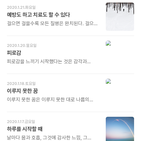
'연세춘추' 후배 기자들을 대상으로 특강도
안달하는 욕망, 변덕스런 호기심의 뒤엔 항상
2020.1.21.화요일
하고 소갈비집에서 저녁식사도 함께 했습니다.
권태가 있다. - 쟝 자크 루소의《에밀 4부》
예방도 하고 치료도 할 수 있다
물론 밥값은 대선배인 제가 냈습니다. 몇인분씩
중에서 - * 좋을 때는 너무 좋고 싫을 때는 너무
맛있게 먹는 후배들을 보면서 흐뭇했습니다.
싫고, 이것 좋지 않습니다. 기쁠 때는 너무
걸으면 걸을수록 모든 질병은 완치된다. 걸으면
지갑도 열고 입도 열면서 제가 더 행복했습니다.
기쁘고 슬플 때는 너무 슬프고... 이것 또한 좋은
근육과 뼈가 튼튼해지면서 나이가 들어 무릎이
오늘도 많이 웃으세요.
태도가 아닙니다. 양극단의 감정을 절제해
쑤시거나 허리가 결리는 증상을 줄일 수 있다.
언제나 평온함을 유지하는 사람에게서 우리는
치매도 걷기로 예방할 수 있으며 증상이
2020.1.20.월요일
깊은 신뢰와 안정감을 얻습니다. 변덕이나
발현되더라도 걸으면 호전된다. 두 명 중 한 명이
피로감
권태가 끼어들 틈도 없습니다. 오늘도 많이
걸려 국민 병이라고 불리는 암 역시 걷기로
웃으세요.
예방도 하고 치료도 할 수 있다. - 나가오
피로감을 느끼기 시작했다는 것은 감각과
가즈히로의 《병의 90%는 걷기만 해도 낫는다》
마음이 제자리를 찾아가고 있다는 신호였을
중에서 - * 육체적 질병뿐이 아닙니다. 마음의
것이다. 우울과 무기력을 견디는 일에도
병도 예방하고 고칠 수 있습니다. 건강하거든
에너지가 소모된다는 걸 그때는 몰랐다. 살아서
2020.1.18.토요일
걸으십시오. 질병이 다가오지 않을 것입니다.
뭐 하나, 생각하면서도 살기 위해 나도 모르게
이루지 못한 꿈
아프거든 걸으십시오. 다가왔던 질병도
안간힘을 쓰고 있었다는 것도. - 윤지영의《나는
물러가게 될 것입니다. 이것은 이미 수많은
용감한 마흔이 되어간다》중에서 - * 열심히
이루지 못한 꿈은 이루지 못한 대로 나름의
사람들이 겪어본 경험의 세계입니다. 걸으세요!
일하는 사람에게 피로감은 필연입니다. 몸은
가치를 획득한다. 나는 나이가 들수록 삶도
오늘도 많이 웃으세요.
하나인데 일거리는 파도처럼 쉼 없이
사랑도 예술도 이룰 수 없는 꿈이라는 쪽에
밀려듭니다. 그러니 피로감을 느끼지 않는다면
확신이 선다. 완성이 불가능하기 때문이다. 이
2020.1.17.금요일
쇠망치이거나 유령일 뿐입니다. 피로감은
사실은 고독하나 아름답다. 꿈꾸는 자의 삶은
하루를 시작할 때
잠깐멈춤이 필요하다는 신호입니다. 이 신호를
어떻게든 꿈의 방향으로 선택되며 나아갈
잘 지키면 구태여 안간힘을 쓰지 않아도 됩니다.
것이기에. - 유선경의《아주 오래된 말들의
날마다 몸과 호흡, 그것에 감사한 느낌, 그