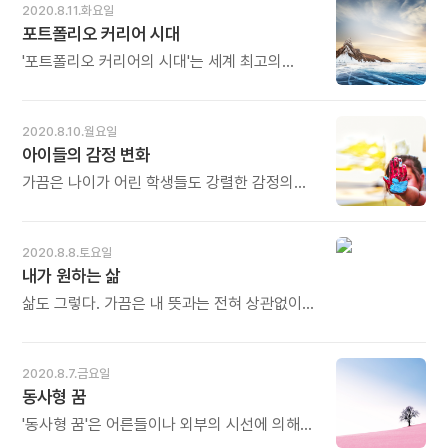
만들 수 있습니다. 교사로서 여러분은 이러한
2020.8.11.화요일
않습니다. 종군기자는 포탄 소리가 요란한
기적 같은 일을 단 몇 초 만에 해낼 수 있으며,
포트폴리오 커리어 시대
전장에서 글을 씁니다. 삶의 현장이 곧 글 쓰는
가르치는 학생들 모두를 행복하게 만들 수
공간입니다. 삶의 현장에서 살아 있는 글이
있습니다. - 틱낫한, 캐서린 위어의《행복한
'포트폴리오 커리어의 시대'는 세계 최고의
나옵니다. 삶이 곧 글입니다. 오늘도 많이
교사가 세상을 바꾼다》중에서 - * 지금
경영사상가 찰스 핸디가 이미 오래전에 예측한
웃으세요.
아름다운 세상, 맞나요? 사람마다 생각이 다를
바 있다. 그는 포트폴리오 커리어의 시대에는
수 있습니다. 그러나 지금보다 더 아름다운
대부분의 생활이 일에 포함된다고 본다. 2가지
2020.8.10.월요일
세상을 만드는 것, 아이들을 더 잘 가르치고 더
또는 그 이상의 영역에서 일을 하는 사람들이
아이들의 감정 변화
행복하게 만드는 것. 그 일에 모두 힘을 모아야
늘어나는 현상에 따른 것이다. '멀티-
한다는 사실은 누구나 동의할 것입니다. 그것을
커리어리즘' (Multi-careerism)과도 연결된다.
가끔은 나이가 어린 학생들도 강렬한 감정의
하는 사람이 교사입니다. 교사 한 사람이 미래의
이런 포트폴리오 커리어는 하나의 직무만으로
변화를 경험하고 고통스러운 기분에 휩싸이곤
세상을 더 아름답게, 더 행복하게 만드는 기적을
평생 먹고살기가 힘들어진다. 그런 미래가 우리
합니다. 그럴 때 자신의 감정과 기분을 조절하는
이룰 수 있습니다. 단 몇 초 만에. 오늘도 많이
앞에 이미 현실화되었음을 시사한다. -
방법을 알지 못한다면 엄청난 고통을 겪게 될
2020.8.8.토요일
웃으세요.
이광호의《아이에게 동사형 꿈을 꾸게 하라》
거예요. 이때 교사들이 숨을 들이쉬고
내가 원하는 삶
중에서 - * 하나의 일, 하나의 직업으로
내쉼으로써 마음다함의 에너지를 만들어 내
살아가는 시대는 지났습니다. 모든 것이 일이
학생들의 고통을 덜어준다면 더없이 아름다운
삶도 그렇다. 가끔은 내 뜻과는 전혀 상관없이
되고 모든 일이 직업이 되는 시대를 맞고
일이겠지요. - 틱낫한, 캐서린 위어의《행복한
이루어지는 일들이 있다. 도무지 인정할 수도
있습니다. 여러 일을 동시에 할 수 있는 '멀티
교사가 세상을 바꾼다》중에서 - * 아이들의
받아들일 수도 없는 일들이 벌어지고, 길을
플레이어'가 되어야 살아남을 수 있습니다. 이런
감정은 참으로 변화무쌍합니다. 종잡을 수
잃었다고 생각되는 순간도 있다. 분명 내
2020.8.7.금요일
시대에 요구되는 가장 중요한 것은 자기 관리,
없습니다. 순하고 여린 듯하면서도 격하고
인생인데 내 운명의 주인이 내가 아니라는 느낌,
동사형 꿈
자기 준비입니다. 새로운 기술과 지식, 유연한
분화구처럼 치솟습니다. 한 살이라도 일찍
내 운명을 다른 누군가가 움켜쥐고 뒤흔드는
사고와 창의적 발상으로 언제든 능숙하게
자신의 감정 변화를 스스로 다스리는 방법을 잘
느낌이 들 때가 있다. 하지만 이제는 안다. 의미
'동사형 꿈'은 어른들이나 외부의 시선에 의해
대응해야 합니다. 포트폴리오 커리어
배워야 불필요한 고통을 줄일 수 있습니다.
없는 일은 절대로 없다는 것을. 존재의 뿌리가
결정되는 것이 아니라 스스로 실현해가는