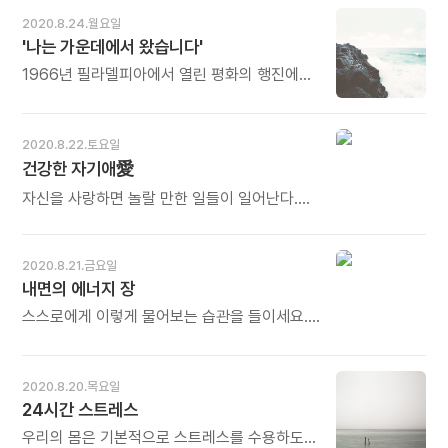
세상입니다. 그래도 노력해야 합니다. 서로
이야기도 여러 종류가 있습니다. 기분 좋은
있다. 인간은 끝없이 실수를 저지르며, 그 결과로
2020.8.24.월요일
아프지 않도록. 서로 힘들지 않도록. 나 하나
이야기, 기분 나쁜 이야기, 별별 이야기가 다
인해 고통 받을 가능성은 언제나 존재한다.
'나는 가운데에서 왔습니다'
때문에 다른 사람이 고통받지 않도록. 오늘도
있습니다. 좋은 이야기가 많아야 사회가
하지만 인생의 여정을 걸어오는 동안, 우리는
많이 웃으세요.
정화됩니다. 좋은 이야기를 만드는 사람이
인간에게 충격을 흡수하는 능력이 있다는
1966년 필라델피아에서 열린 평화의 행진에서,
많아야 여러 사람의 삶이 신성해집니다. 좋은
사실을 배운다. 지난 삶을 돌아보면 끊임없는
한 기자가 나에게 "당신은 북베트남에서 왔나요,
이야기를 선별하는 능력도 소중하지만, 좋은
위기와 성장의 순환주기가 눈에 들어올 것이다.
남베트남에서 왔나요?"라고 물었습니다. 내가
이야기를 만드는 주인공이 되는 것은 더
- 메리 파이퍼의《나는 내 나이가 참 좋다》
북에서 왔다고 하면 그는 내가
2020.8.22.토요일
중요합니다. 오늘도 많이 웃으세요.
중에서 - * 지금 이 시간, 현실의 시간을 벗어날
친공산주의자라고 생각했을 것이고, 남에서
건강한 자기애愛
수 없습니다. 고통도 있고 병도 걸리고 실수와
왔다고 하면 내가 친미주의자라고 생각했을
실패도 맛봅니다. 당장 해결할 수 있는 길도 잘
것입니다. 그래서 "나는 가운데에서
자신을 사랑하면 놀랄 만한 일들이 일어난다.
보이지 않습니다. 그러나 지난 경험을 돌아보면
왔습니다."라고 말했습니다. 나는 그가 자신의
다른 사람도 그대를 사랑하게 된다. 자신을
그 안에 답이 있음을 발견합니다. 시간이라는
개념을 내려놓고, 자신 앞에 놓여 있는 현실과
사랑하지 않는 사람을 사랑하는 사람은 없다.
약으로 기적처럼 극복해 낸 경험입니다.
만나도록 도와주고 싶었습니다. 이것은 선(禪)
자기 자신조차 사랑하지 않는데 그 누가 그
2020.8.21.금요일
시간이라는 약의 막강한 힘을 생각하며 고통의
의 언어입니다. - 틱낫한의《틱낫한 불교》중에서
골칫덩어리를 떠맡으려 하겠는가? - 오쇼
내면의 에너지 장
시간을 견딥니다. 오늘도 많이 웃으세요.
- * 잘 알려진 대로 틱낫한은 고국으로부터
라즈니쉬의《사랑이란 무엇인가》중에서 -
추방당했습니다. 세계에서 존경받는 고매한
스스로에게 이렇게 물어보는 습관을 들이세요.
승려도 이쪽저쪽으로부터 배척받아 자기
지금 이 순간 내 안에서 무슨 일이 일어나고
나라에서조차 설 땅을 잃었던 것입니다.
있는가? 이 질문은 당신에게 올바른 방향을
'가운데에서 왔다'라는 말은 '평화지대'에서
제시해 줄 겁니다. 그러나 분석하지는 말아야
2020.8.20.목요일
왔다는 뜻일 겁니다. 양극이 부딪쳐 분열과
합니다. 그저 바라보세요. 내면에 집중하세요.
24시간 스트레스
파괴로 이어지는 비극을 거부하는 선(禪)의
감정의 에너지를 느껴야 합니다. 만약 어떤
언어, 선(善)의 선언이기도 합니다. 오늘도 많이
감정도 느껴지지 않는다면, 내면의 에너지 장에
우리의 몸은 기본적으로 스트레스를 수용하도록