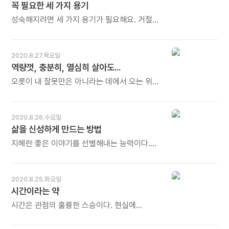
꼭 필요한 세 가지 용기
명품이 있습니다. 오래 볼수록 별처럼 더
반짝이고, 오래 볼수록 늘 새롭습니다. 오늘도
성숙해지려면 세 가지 용기가 필요해요. 거절
많이 웃으세요.
당할 용기. 상처를 받아들일 용기. 남의 장점을
볼 용기. - 쉬하오이의《애쓰지 않으려고 애쓰고
있어요》중에서 - * 용기. 세 가지도
2020.8.27.목요일
필요없습니다. 어느 한 가지만 단단히 가져도
역량껏, 충분히, 열심히 살아도...
됩니다. 그 다음 다른 용기는 저절로
뒤따라옵니다. 용기가 용기를 낳습니다. 오늘도
오롯이 내 잘못만은 아니라는 데에서 오는 위안.
많이 웃으세요.
어쩌면 우리는 누구나, 각자의 삶에서, 각자의
역량껏, 이미 충분히, 열심히 살고 있는지도
모른다. 내 삶이 아무렇게나 돼도 상관없는
2020.8.26.수요일
사람이 얼마나 될까. 아픈 게 좋은 사람, 힘든 게
삶을 신성하게 만드는 방법
좋은 사람이 정말 있긴 할까. 이미 최선을 다해
버티고 있는 서로에게 '노력'이라는 말을 꺼내는
지혜란 좋은 이야기를 선별해내는 능력이다.
것이 얼마나 가혹하고 무의미한 일인지, 이제는
우리는 이러한 과정을 통해 의미 가득한 삶을
나도 좀 알 것 같다. - 강세형의《희한한 위로》
손에 넣을 수 있다. 현재의 모든 순간은 지난
중에서 - * 역량껏, 충분히, 열심히 살아도
수십 년간 쌓인 사건들과 서로 상호작용한다.
2020.8.25.화요일
불청객처럼 다가오는 고난을 피할 수 없습니다.
우리는 지금 이 순간으로 자신을 이끌어준 모든
시간이라는 약
코로나 바이러스 같은 재앙도 해일처럼
일에 감사하는 마음을 가질 수 있다.
다가옵니다. 노력해도 빛이 나지 않고, 열심히
이것이야말로 삶을 신성하게 만드는 방법이다.
시간은 관점의 훌륭한 스승이다. 현실에
움직이는 것이 오히려 죄가 됩니다. 조용히 혼자
이야기는 삶을 깨끗하게 정화한다. - 메리
충실하고 주어진 경험을 이해하려 노력한다면,
머무는 '집콕'이 가장 좋은 덕목이 되는
파이퍼의 《나는 내 나이가 참 좋다》 중에서 - *
우리는 시간이라는 약으로 상처를 치유할 수