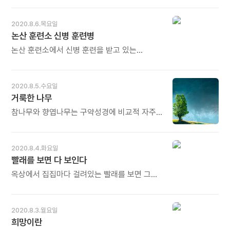
시대입니다. 오늘도 많이 웃으세요.
어렵지 않습니다. 깊은 호흡 하나만 잘 배워도
흔들렸던 날들조차 나를 키운 시간이었다는
포부이자 가치 실현이다. 동사형 꿈은 빛을
감정 변화를 다스리는 능력을 얻을 수 있습니다.
것을. 내 앞에 어떤 일들이 벌어지든 나는 내가
투과하는 프리즘과 같다. 젊은 세대들이
2020.8.6.목요일
오늘도 많이 웃으세요.
원하는 삶을 살 것이다. - 조송희의《길위에서,
저마다의 포부와 가치를 프리즘처럼 비춰
논산 훈련소 신병 훈련병
우리는 서로에게 깃든다》중에서 -
스스로 형형색색 꿈의 스펙트럼으로
만들어낸다. - 이광호의《아이에게 동사형 꿈을
논산 훈련소에서 신병 훈련을 받고 있는
꾸게 하라》중에서 - * '동사형 꿈' 매우 신선하게
젊은이에게는 불면증이라는 말이 달나라보다도
들리는 새로운 개념입니다. 그렇습니다. 꿈은
더 먼 나라의 이야기로 들립니다. 혹독한 신병
고정된 명사형이 아닙니다. 동사형처럼
훈련소에서 어려운 상황에 적응하다 보니 고향,
2020.8.5.수요일
역동적이고, 쉼 없이 자라고, 수시로 바뀌고
부모, 두고 온 친구는 누워 눈을 감기 전에만
거룩한 나무
변화무쌍합니다. 그러면서 저마다의 포부와
잠시 생각납니다. 왜냐하면 바로 그 순간에 이미
가치가 시시각각 형형색색 아름다운 빛을
꿈나라로 떠났기 때문입니다. - 천종길의
참나무와 향엽나무는 구약성경에 비교적 자주
냅니다. 별처럼 반짝입니다. 오늘도 많이
《건강하고 즐거운 인생》중에서 - * 논산
등장하는 거룩한 나무다. 이 두 나무에 얽힌 고대
웃으세요.
훈련소에서는 수면제 같은 것이 필요 없습니다.
이스라엘인의 종교심도 비슷한 점이 많다.
하루 종일 신병 훈련에 땀 흘리다 누우면
참나무를 뜻하는 히브리어 '엘론'과 향엽나무를
2020.8.4.화요일
곯아떨어집니다. 아침이면 벌떡 일어나 또다시
의미하는 '엘라'는 '높다', '세다', '첫째가다'를
빨래를 보면 다 보인다
혹독한 하루를 보내야 합니다. 걱정할 시간도,
뜻하는 고대 셈어 어근에서 파생한 단어다.
외로울 틈도 없습니다. 힘은 들지만 몸도 마음도
그래서 이 나무들의 이름을 직역하자면 '드높은
옥상에서 집집마다 걸려있는 빨래를 보면 그
가장 건강할 때입니다. 꿈같은 젊음의
나무' 또는 '우두머리 나무' 정도가 될 것이다. -
집의 식구들이 연상된다. 오색찬란한
계절입니다. 오늘도 많이 웃으세요.
주원준의《구약성경과 신들》중에서 - * 풀 이름,
꾸르따부터 아이들의 교복, 가방까지. 어쩌면
꽃 이름 하나도 그냥 지어진 것이 없습니다. 나무
너무 소소한 풍경들이 이제 도시에선 보기
2020.8.3.월요일
이름에도 반드시 그만한 뜻이 있습니다. 어떤
힘들어졌다. 마당을 공유하고 함께 음식을 해서
희망이란
나무는 사람을 살리는 생명나무가 되기도 하고
나눠 먹고, 각 집의 빨래를 다 볼 수 있고 누구