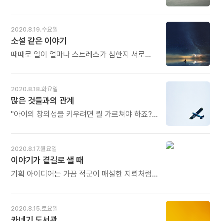
웃으세요.
더 깊이 집중합니다. 그것이 존재로 들어가는
설계되었지만 그것은 짧은 시간 동안만
입구입니다. - 에크하르트 톨레의《이 순간의
가능하다. 오늘날 대다수의 사람들이 겪고 있는,
나》중에서 - * 사람은 밖에서 에너지를 얻고
24시간 내내 정신없이 밀려드는 스트레스가
2020.8.19.수요일
살아갑니다. 먹는 밥, 마시는 물, 들이키는 공기,
위험한 이유가 여기에 있다. - 레이첼 켈리의《내
소설 같은 이야기
모두 바깥에서 얻는 것들입니다. 그러나
마음의 균형을 찾아가는 연습》중에서 - *
그것만으로는 부족합니다. 안에서 받쳐주는
스트레스 피해 갈 수 없습니다. 그런데
때때로 일이 얼마나 스트레스가 심한지 서로
내면의 에너지가 충만해야 합니다. 그래야
스트레스도 때로는 삶의 에너지가 될 수 있다는
얘기하던 중, 대부분의 스트레스는 소설이나
감정의 기복이 적어지고 방향도 찾게 되고
연구 결과가 속속 발표되고 있습니다. 그러나
다름없는 이야기들을 너무 심각하게 받아들여
존재로 들어가는 입구도 열립니다. 자기다움을
전제가 있습니다. 오래 지속되지 않아야 합니다.
생기는 결과임을 열심히 설명했다. 추상화된
2020.8.18.화요일
지킬 수 있습니다. 오늘도 많이 웃으세요.
24시간 계속되면 위험합니다. 중간중간 풀어야
이야기 자체는 아무 문제도 없다. 하지만 그
많은 것들과의 관계
합니다. 그래야 그다음 더 큰 스트레스도 소화해
안에서 헤매는 것이 문제를 만든다. 고통은 이들
낼 수 있습니다. 오늘도 많이 웃으세요.
추상화된 이야기에 푹 젖어 그것들이 실제가
"아이의 창의성을 키우려면 뭘 가르쳐야 하죠?
아님을 잊을 때 온다. - 크리스 나이바우어의
추천할 만한 교육센터가 있나요?" 창의성은
《자네, 좌뇌한테 속았네!》중에서 - * 소설은
절대로 아이에게 무언가를 주입하는 식의
그림으로 치면 추상화와 같습니다. 마음 가는
교육으로 기를 수 없습니다. 오히려 '교육'이라는
2020.8.17.월요일
대로 종횡무진 붓을 놀립니다. 그러나 그 안에
명목으로 아이들의 창의성 계발을 저해할
이야기가 곁길로 샐 때
질서가 있습니다. 현실에 상상이 더해지고
확률이 더 높습니다. 자신의 인생을 스스로
깃털보다 더 세밀한 묘사가 덧붙여집니다. '소설
개척하고 '진정한' 창의성을 펼치면서 사는
기획 아이디어는 가끔 적군이 매설한 지뢰처럼
같은 이야기'는 그래서 재미와 현실감이
아이가 되길 바란다면, 많은 것들과 관계를 맺을
밟힌다. 생각지도 못한 엉뚱한 곳에서 발원한다.
있습니다. 그런데 현실은 아닙니다. 자기 삶의 한
수 있도록 도와주어야 합니다. - 이화선의《지금
우리는 누군가와 어떤 주제로 대화를 나누다가
부분으로 받아들여 재미있게 즐겨야지
시작하는 생각 인문학》중에서 - * 창의성을
이야기가 곁길로 새는 경험을 한다. 이로 인해
2020.8.15.토요일
스트레스의 원인이 되거나 고통으로 다가오게
키우는 것. 앞으로 펼쳐질 미래 교육의
김이 빠지기도 하지만, 뜻밖의 세계가 열리기도
카네기 도서관