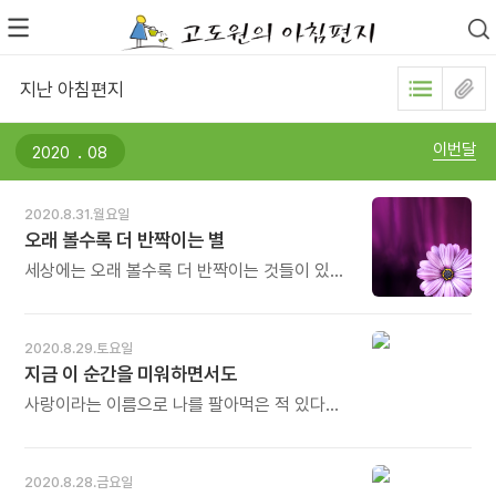
지난 아침편지
.
이번달
2020.8.31.월요일
오래 볼수록 더 반짝이는 별
세상에는 오래 볼수록 더 반짝이는 것들이 있다.
밤하늘의 별처럼, 누군가를 향한 사랑처럼. 별을
만나려면 얼마 동안 눈을 감고 시간을 세어야
한다. 기다림은 때로 지루하고 두렵다. 그러나
2020.8.29.토요일
언젠가 기다림 건너편에서 소중하게 반짝이는
지금 이 순간을 미워하면서도
무언가를, 우리는 결국 만나고야 말 것이다. -
조승현의《고작 혜성 같은 걱정입니다》중에서 -
사랑이라는 이름으로 나를 팔아먹은 적 있다
* 오래되면 변질되기 쉽습니다. 색이 바래고
뱀의 혓바닥으로 세상을 향해 날름거린 적 있다
좋았던 것도 싫어집니다. 사랑도 권태와 증오로
지금 그 순간을 미워하면서도 찢어버리진
바뀌기도 합니다. 그러나 '명품'은 오래될수록
못한다 찢어버린다면 온전한 인생이 아니기
2020.8.28.금요일
빛이 납니다. 늘 새것처럼 보입니다. 사람도
때문이다 - 방우달의《절》중에서 -