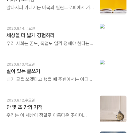
하면 소설과 추상화를 잘못 감상하는 것입니다.
핵심입니다. 지금까지의 주입식, 암기식, 서열식
한다. "아니, 네? 뭐라고요?" 호기심을 더 품을
오늘도 많이 웃으세요.
교육으로는 아이들의 창의성을 키우기
수도 있고, 무심하게 넘길 수도 있다. - 고경태의
알다시피 카네기는 미국의 필란트로피에서 가장
어렵습니다. '많은 것들과 관계를 맺는'
《굿바이, 편집장》중에서 - * 이야기를 하다 보면
잘 알려진 인물 중 한 명이다. 앤더슨 대령이라는
교육이어야 합니다. 다양한 경험, 다양한 사고,
갑자기 곁길로 샐 때가 있습니다. 여행 중에 잠시
사람이 어린 소년 카네기에게 자신의 서재를
다양한 만남 속에서 자발적인 동기 부여가
길을 잃을 때가 있습니다. 사업을 하다 부도
이용할 수 있도록 해 준 관대함 덕분에 카네기가
2020.8.14.금요일
생겨날 때 창의성은 저절로 뒤따라 옵니다. 한
위기를 맞을 때가 있습니다. 좋은 관계가 삐끗
그런 삶을 살 수 있었다. 앤더슨 대령의 관대함은
세상을 더 넓게 경험하라
아이의 기발하고 창의적인 생각이 미래의
틀어질 때도 있습니다. 바로 그때가 기회입니다.
수십 년 후까지 밖으로 드러나지 않았지만, 이후
세상을 바꿉니다. 오늘도 많이 웃으세요.
새로운 이야기, 새로운 만남, 새로운 도전이
'카네기 도서관'을 이용해온 수백만 사람들의
우리 사회는 꿈도, 직업도 일찍 정해야 한다는
시작되는 변곡점입니다. 오늘도 많이 웃으세요.
삶에 영향을 끼쳤다. - R. L. 페이턴의
압박이 있는 것 같아요. 하지만 자신의 창의적인
《필란트로피란 무엇인가》중에서 -
능력을 온전히 펼쳐 보이기 위해서는 일찍부터
한 분야에만 매몰되는 것보다는 조금 더 넓게
2020.8.13.목요일
세상을 경험하는 시간이 필요합니다. "나는 깊게
살아 있는 글쓰기
파기 위해 넓게 파기 시작했다."라는 철학자
스피노자의 말처럼 말이죠. - 이화선의《생각
내가 글을 쓰겠다고 했을 때 주변에서는 어디
인문학》중에서 - * 경험은 두 가지입니다. 직접
조용한 곳이 필요하지 않겠느냐고 농담을 섞어
경험과 간접 경험. 직접 경험은 몸으로 부딪치는
건넸다. 나도 그에 동의해서 글을 쓸 공간을
삶 자체이고, 간접 경험은 독서나 공부로
찾아다녔다. 그러나 역설적으로, 글쓰기에
2020.8.12.수요일
터득하는 지식입니다. 깊은 경험 없이 세상에
필요한 여러 조건을 충족하는 스터디 카페에서
단 몇 초 만의 기적
나가는 것은, 무기 없이 전장에 나가는 병사나
쓴 글에는 누군가를 설득할 힘이 없었다. 글은
다름없습니다. 더 넓은 세상으로 나갈 생각이면
스터디가 아니라 삶이라는 것을 알았다. -
우리는 이 세상이 정말로 아름다운 곳이며
더 넓게 경험하십시오. 오늘도 많이 웃으세요.
김민섭의《경계인의 시선》중에서 - * 글은 언제
누구나 삶의 기적과 맞닿을 수 있다는 사실을
어디에서 쓰는가. 조용하고 안락한 곳에서 쓰면
주변 사람들에게 전함으로써 모두를 행복하게
좋겠지요. 그러나 삶은 늘 조용하거나 안락하지