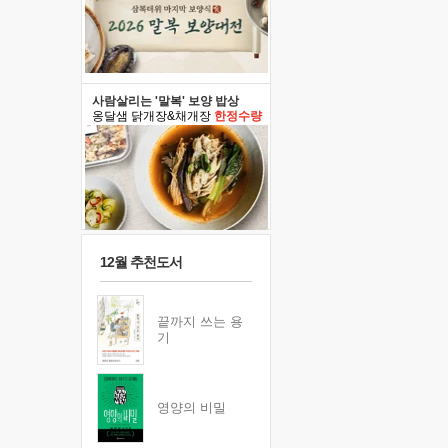
사람살리는 '말복' 보양 밥상
옹달샘 닭개장&채개장
한정수량
12월 추천도서
끝까지 쓰는 용
기
영양의 비밀