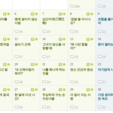
364
15
6
7
8
9
마리를
병에 걸리지 않는
삼간지제(三間之
'겹말'을 아시나
모험을 즐
사람
制)
요?
자
24
24
25
12
13
14
15
16
 한국말
글쓰기 근육
그녀가 당신을 사
'왜 나만 힘들
문이 열리는
랑할 때
까?'
27
27
33
15
20
21
22
23
라고 말
'네 신체비밀이
나를 화나게 하는
정신 건강과 명상
자기답게 사
뭐야?'
것들
29
24
22
17
27
28
29
30
게 꿈과
한 달에 다섯 시
무심하게 구는 손
더 많이 지는 사
가장 생각하
간!
자손녀들
람
은 속도
25
22
21
11