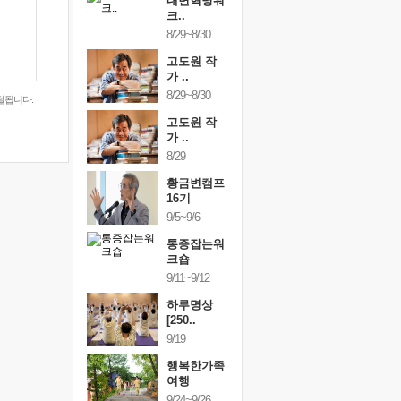
건강명상법
내면혁명워
건강명상
..
크..
스..
/9~10/10
8/29~8/30
10/9~10/10
내면혁명워
고도원 작
내면혁명
..
가 ..
크..
/17~10/18
8/29~8/30
10/17~10/18
달됩니다.
황금변캠프
고도원 작
황금변캠
7기
가 ..
17기
/30~10/31
8/29
10/30~10/31
통증잡는워
황금변캠프
통증잡는
크숍
16기
크숍
/7~11/8
9/5~9/6
11/7~11/8
내면혁명워
통증잡는워
내면혁명
..
크숍
크..
/12~12/13
9/11~9/12
12/12~12/13
하루명상
[250..
9/19
행복한가족
여행
9/24~9/26