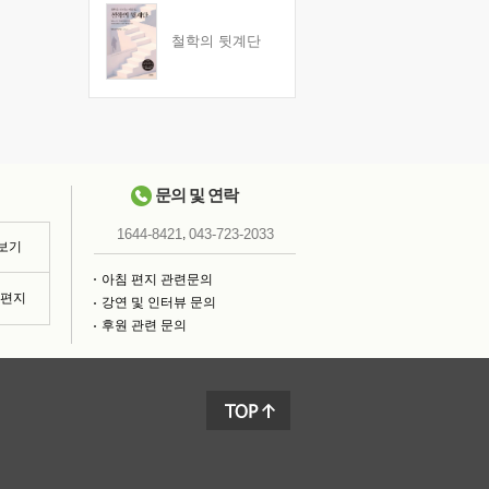
철학의 뒷계단
문의 및 연락
,
1644-8421
043-723-2033
 보기
아침 편지 관련문의
침편지
강연 및 인터뷰 문의
후원 관련 문의