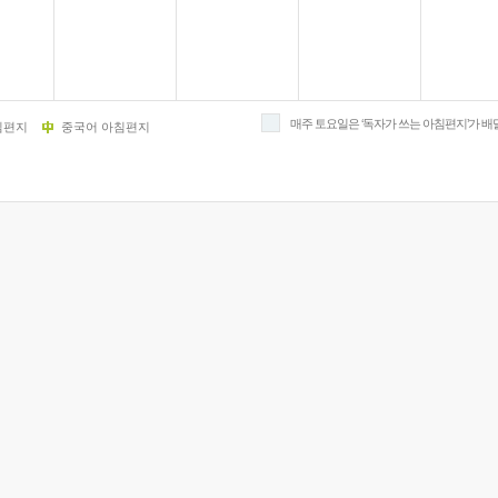
스
10
크
10
매주 토요일은 ‘독자가 쓰는 아침편지’가 배
침편지
중국어 아침편지
1
10
11
크
12