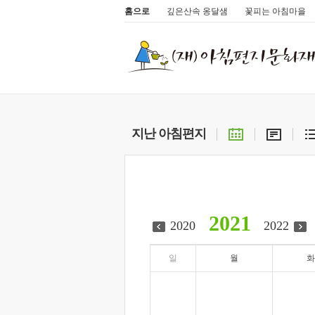
홈으로
깊은산속 옹달샘
꽃피는 아침마을
지난 아침편지
2021
2020
2022
일
월
화