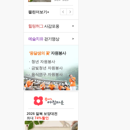
캘린더보기+
힐링허그
사감포옹
>
예술치유
걷기명상
>
'옹달샘의 꽃'
자원봉사
· 청년 자원봉사
· 금빛청년 자원봉사
· 음식연구 자원봉사
2026 말복 보양대전
최대
74%할인