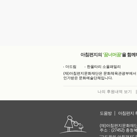
아침편지의
'꿈너머꿈'
을 함께
더드림
한울타리 소울패밀리
(재)아침편지문화재단은 문화체육관광부에서
인가받은 문화예술단체입니다.
나의 후원내역 보기
|
도움방
아침편지 
(재)아침편지문화재단 | 
주소 : (27452) 충
'고도원의 아침편지' 