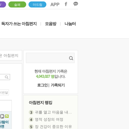
V
솔패
더드림
독자가 쓰는 아침편지
모음방
나눔터
|
|
은 아침편지
현재 아침편지 가족은
4,043,027 명
입니다.
로그인
|
가족되기
이번달
아침편지 랭킹
귀를 열고 마음을 내어주고
영적 성장의 여정
사람이
다면
장 건강이 중요한 이유