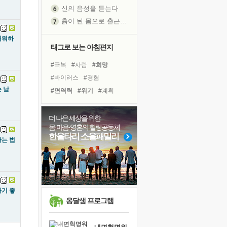
신의 음성을 듣는다
흙이 된 몸으로 출근하는 여자
극과 극의 양 끝단
거워하
내가 '나다움'을 찾는 길
태그로 보는 아침편지
피해 갈 수 없는 사건들
#극복
#사람
#희망
처음 손을 잡았던 날
#바이러스
#경험
꿈이 실제가 되는 것
 날
#면역력
#위기
#계획
'말 타는 법'을 먼저
#비전캠프
#독서
#건강
졸업식 사진을 보며
#리더
#링컨학교
#친구
더 나은 세상을 위한
극심한 변비, 어깨결림, 수면 장애
몸·마음·영혼의 힐링공동체
#삶
#다짐
#도움
아픈 아버지를 위한 공간 설계
한울타리 소울패밀리
는 법
#독서캠프
#유튜브
슬럼프
#명상
#힐링
#선택
보고 싶은 어머니
#나눔
#아이들
유년 시절의 부산 영도 바다
못된 꼰대들
기 좋
희망이란
옹달샘 프로그램
'모른다'는 것