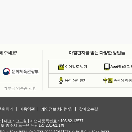
해 주세요!
아침편지를 받는 다양한 방법들
이메일로 받기
App(앱)으로
음성 아침편지
중국어 아
기부금 영수증 신청
후원하기
이용약관
개인정보 처리방침
찾아오는길
대표 : 고도원 | 사업자등록번호 : 105-82-13577
청북도 충주시 노은면 우성1길 201-61,1층
문의 :
,
/ '아침편지여행'문의 :