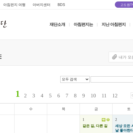
아침편지 여행
아버지센터
BDS
고도원T
재단소개
아침편지는
지난 아침편지
|
|
|
내가 모
1
2
3
4
5
6
7
8
9
10
11
12
수
목
금
토
1
2
같은 길, 다른 길
세상 모든 
날 좋아한