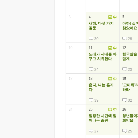
3
4
5
새해, 다섯 가지
아하! 실
질문
찾았어요
30
29
10
11
12
노래가 시대를 바
한국말을
꾸고 치유한다
답게
24
23
17
18
19
춥다, 나는 혼자
'고마워'
다
하라
39
32
24
25
26
일정한 시간에 일
청년들에
어나는 습관
희망을!
27
25