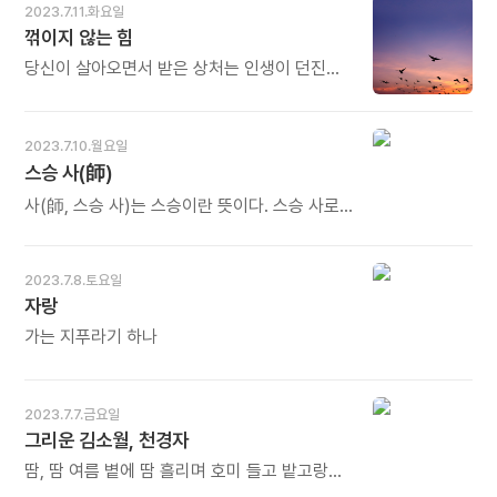
《당신 참 멋있다》 중에서 - * 아침에 눈을 뜰
2023.7.11.화요일
분자들 속의 수많은 원자들, 그 원자 속의 수많은
때마다 새로운 '나'와 만납니다. 새로 태어나
꺾이지 않는 힘
미립자가 존재합니다. 하나의 작은 티끌 속에
전혀 새로운 세상과 인사를 나눕니다. 내가
시방세계가 있고, '순간' 속에 '영원'이 있다는
나에게도 아침 인사를 합니다. 이제 갓 태어난
당신이 살아오면서 받은 상처는 인생이 던진
말처럼 내 안에 우주가 있고 우주 안에 내가
아기의 시선으로, 천진무구한 아기의 마음으로.
수많은 시험과 시련에 꺾이지 않았다는 것을
있습니다. 나와 우주는 하나의 공동체입니다.
안녕? 안녕? 안녕? 오늘도 많이 웃으세요.
보여 주고 있어. 부끄러워할 이유도 없고
오늘도 많이 웃으세요.
잊어서도 안 되지. 자랑스럽게 걸고 다녀야 할
2023.7.10.월요일
전리품들이니까... - 김현의 《당신 참 멋있다》
스승 사(師)
중에서 - * 시험과 시련은 하늘이 우리 삶에
보내는 메시지입니다. 그 메시지의 뜻을
사(師, 스승 사)는 스승이란 뜻이다. 스승 사로
알아차릴 때까지 반복해서 보내고 또 보냅니다.
끝나는 단어는 요리사, 간호사, 의사, 목사,
그것도 점점 강도를 더해서 다가옵니다. 하지만
그리고 교사다. 스승 사의 옛 글자를 보면,
그 뜻을 알아차린 순간 모든 것은 달라집니다. 그
스승이란 배고픈 사람들에게 고깃덩이(혹은
2023.7.8.토요일
시험과 시련이 다시없는 선물이었음을 깨닫게
중요한 명령)를 나눠주는 역할이란 뜻이다. 즉
자랑
됩니다. 상처는 그 선물의 흔적입니다. 다시는
사람을 살리는 역할이 스승이었다. 그래서
꺾이지 않는 힘을 얻게 되었다는 표시입니다.
가는 지푸라기 하나
사람을 살리는 직업에 스승 사라는 글자를
오늘도 많이 웃으세요.
붙인다. 교사는 사람을 살리는 사람이다. 자신이
가르치는 내용을 자신의 삶으로 보여줌으로써
이렇게 살라고 보여주는 사람이다. 언행일치.
2023.7.7.금요일
이것이 가르침이다. - 최준우의 《그것은 교육이
그리운 김소월, 천경자
아니다》 중에서 - * 스승의 중요성은 아무리
땀, 땀 여름 볕에 땀 흘리며 호미 들고 밭고랑
강조해도 지나치지 않습니다. 한 사람의 인생에
타고 있어도, 어디선지 종달새 울어만 온다,
스승이 미치는 영향은 지대합니다. 어떤 스승,