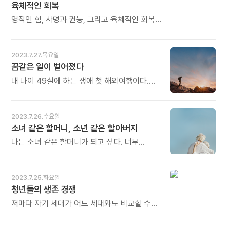
육체적인 회복
밀가루가 아무리 좋아도 반죽을 잘못하면
제값을 하지 못합니다. 사람을 키우는 것, 사람을
영적인 힘, 사명과 권능, 그리고 육체적인 회복,
만드는 것도 같은 원리입니다. 반죽을 잘해야
이 세 가지가 하나로 연결될 때 마음은 이슬처럼
인물이 나옵니다. '사람 반죽'이 미래입니다.
섬세해지고 느낌으로 충만해진다. 새벽, 이
(2020년 7월24일자 앙코르메일) 오늘도 많이
시간은 피로를 해소하는 것은 물론 영, 혼, 육에
2023.7.27.목요일
웃으세요.
힘을 불어넣어 군주로 태어나는 때이기도 하다.
꿈같은 일이 벌어졌다
- 신영길의《기억의 숲을 거닐다》중에서 - *
아침에 일어났을 때 몸의 상태, 그 느낌이 하루의
내 나이 49살에 하는 생애 첫 해외여행이다.
일상을 지배합니다. 육체적인 회복이 되지 않은
나는 마치 전투를 치르듯이 하루하루를
채로 눈을 뜨면 하루가 힘듭니다. 영적인 힘도,
살아내고 있었다. 해외여행은 돈 많고 시간 많은
사명과 권능도 사라집니다. 그래서 새벽 시간이
사람들이 누리는 특별한 호사라고 생각했다.
2023.7.26.수요일
중요합니다. 길지 않은 새벽 시간만이라도
그런데 '닥터 지바고', '안나 카레니나', '전쟁과
소녀 같은 할머니, 소년 같은 할아버지
피로를 회복하는 자기만의 비결이 있어야
평화' 등 소설과 영화로만 보던 시베리아 벌판을
마음도 이슬처럼 섬세해집니다. (2020년 7월
내 두 발로 딛고 서서, 내 두 눈으로 보게 되는
나는 소녀 같은 할머니가 되고 싶다. 너무
27일자 앙코르메일) 오늘도 많이 웃으세요.
꿈같은 일이 벌어졌다. - 조송희의《길 위에서,
거칠거나 모나지 않게 살고 싶고, 세상 풍파에
우리는 서로에게 깃든다》중에서 - * 이따금
너무 찌들고 싶지 않다는 소망이 담긴 꿈이다.
꿈같은 일이 벌어집니다. 전혀 꿈꾸지 못했던,
살다 보면 종종 소녀 같은 할머니, 소년 같은
2023.7.25.화요일
꿈에나 그리던 일이 현실로 다가오는 것입니다.
할아버지들을 만날 때가 있다. "귀엽다"라는
청년들의 생존 경쟁
행운이기도 하고 불운이기도 합니다. 살아온
말이 죄송스럽지만, 이 표현이 정말 잘 어울리는
것에 대한 보상이기도 하고 잘못 살아온 것에
분들을 뵐 때면 어떻게 살아오셨는지 대강
저마다 자기 세대가 어느 세대와도 비교할 수
대한 벌이기도 합니다. 어떤 경우든 새로운 삶의
짐작이 간다. - 김혜민의 《지금보다 괜찮은
없는 생존 경쟁을 했고 거기에서 살아남았다고
시작입니다. 그다음에 무엇으로 남기느냐가
어른》 중에서 - * 얼굴은 심상(心象)입니다.
믿는다. 누구나 자신이 진 십자가를 가장