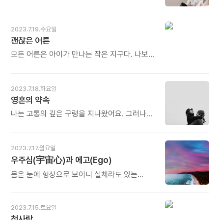
《기억의 숲을 거닐다》중에서 - * 새벽을
정말이지 허접한 이야기도 흥미진진하게 바꿀
맞았다는 것은 그날 하루도 새 생명을 얻었음을
수 있다. 그런데 각색을 한다고 모든 이야기가
뜻합니다. 새벽마다 혁명한다는 것은 매일매일
훌륭해지지는 않는다. 가장 훌륭한 이야기는
2023.7.19.수요일
새로운 삶을 시작한다는 뜻입니다. 그것은
실화다. 불필요한 부분들만 깔끔하게 정리하면
괜찮은 어른
자신의 존엄을 날마다 자각하는 일에서
누구든 이야기를 잘할 수 있다. - 숀다 라임스의
출발합니다. 자기 존엄을 잃으면 자기 혁명도
《1년만 나를 사랑하기로 결심했다》중에서 - *
모든 어른은 아이가 만나는 작은 지구다. 나보다
물거품이 되고, 하늘이 준 사명도 빛을 잃습니다.
작가는 이야기를 만드는 사람입니다. 많은
2~3배 큰 어른이 무릎을 꿇고 시선을 맞춰줬을
자기 존엄은 스스로 깨닫고 스스로 지키는
사람들이 허접하다고 생각하는 바로 그
때, 존댓말로 인사를 건네줬을 때, 큰 손과 너른
것입니다. (2020년 7월 13일자 앙코르메일)
지점에서 보석을 발견하는 것이 작가입니다.
품으로 안아줬을 때, 어떤 어른을 만나느냐,
2023.7.18.화요일
오늘도 많이 웃으세요.
사람은 누구나 자기만의 이야기가 있습니다. 그
어른에게 어떤 환대를 받느냐는 아이가 어떤
영혼의 약속
이야기는 자기가 직접 경험한 실화에서
세상을 만나느냐와 같다. 어른이 돼보니
시작됩니다. 그 실화를 앞뒤로 배열하고
어린이였던 내가 얼마나 귀했는지 알 것 같다. -
나는 고통의 깊은 구렁을 지나왔어요. 그러나
흥미진진한 상상을 더하면 멋진 이야기가
김혜민의 《지금보다 괜찮은 어른》 중에서 - *
청소년 때부터의 당신에 대한 나의 깊은 사랑이
탄생합니다. (2020년 7월 2일자 앙코르메일)
아이가 세상에 태어나 처음 만나는 어른은
아니었으면 내가 어떻게 지나왔겠어요? 어떻게
오늘도 많이 웃으세요.
당연히 부모입니다. 부모 밑에 자라면서 많은
그런 일이 일어났는지 이해할 수가 없어요.
2023.7.17.월요일
'어른'들을 만나게 됩니다. 그 어른들로부터 어떤
루스벨트 고등학교에서 가장 머리가 좋고, 가장
우주심(宇宙心)과 에고(Ego)
대접을 받고 자랐느냐에 따라 아이의 삶이
아름답고, 가장 인기 있는 여학생이 어떻게
바뀝니다. 아이들에게 던지는 질문 하나, 눈빛
자기의 일생을 나와 같은 남자와 함께 보내기로
몸은 눈에 형상으로 보이니 실체라도 있는
하나에도 세심한 배려가 필요합니다. 깊은
선택을 했을까? - 어빈 얄롬, 매릴린 얄롬의
것처럼 느끼기라도 한다. 하지만 마음은 그런
사랑과 존중이 듬뿍 담겨 있어야 합니다. 오늘도
《얄롬 박사 부부의 마지막 일상》 중에서 - *
실체조차도 없다. 더더욱 타인에겐 없는 영역에
많이 웃으세요.
이유도 잘 모르고 딱히 기억도 할 수 없지만 서로
가깝다. 그런 마음을 우리는 움켜쥐고 산다.
2023.7.15.토요일
만나 사랑하기로 약속하고 태어나 만난 그런
살펴보면 나라는 것의 주체가 마음이라고 할
첫사랑