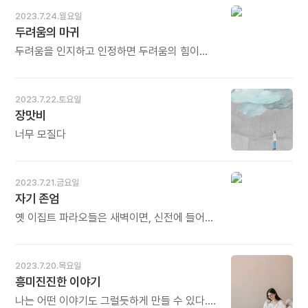
숙제입니다. 조각가는 조각으로 여행가는
특히 어르신들의 얼굴에는 그분의 마음과
가혹하게 느끼는 법이다. 지금의 청년 세대 역시
2023.7.24.월요일
여행기로 남깁니다. (2020년 7월 15일자
살아온 역사가 보입니다. 삶의 질곡을 지나며,
그렇다. 성장이 정체된 한국 사회에서 취업과
두려움의 마귀
앙코르메일) 오늘도 많이 웃으세요.
어찌 반응했는지가 얼굴의 주름에 새겨져
생존을 위한 가혹한 경쟁을 해온 그들은
있습니다. 시련과 고난의 흔적이지만 그 흔적
거기에서 승리하든 패배하든 어떤 보상 심리를
두려움을 인지하고 인정하면 두려움의 힘이
이상의 경계를 넘으며 아로새겨진 소년 소녀의
간직하게 된다. - 김민섭의《경계인의 시선》
줄어드는 방향으로 현존감이 깊어진다. 훈련을
꿈이 고스란히 드러나 있습니다. 꿈은 늙지
중에서 - * 살아가노라면 생존 경쟁은 피할 수
통해서 저항을 멈추면 마귀들이 사라짐을
않습니다. 오늘도 많이 웃으세요.
없습니다. 남보다 앞서야 이기고, 이겨야
깨닫는다. 여전히 두렵지만 보다 큰 현존감과
2023.7.22.토요일
살아남을 수 있다고 믿고 질주합니다. 무한대
자기-연민의 공간에 다시 연결되면서 선 위에
장맛비
가혹한 경쟁은 사람의 기본 인성을 흔들고
머문다. - 타라 브랙의《끌어안음》중에서 - *
세상을 더욱 황폐하게 만듭니다. 그런 세상에
우리 주변은 마귀들이 많습니다. 두려움의 마귀,
너무 모질다
청년을 내모는 것은 모두에게 불행입니다. 함께
낙심과 절망과 공포의 마귀... 시시때때로 나타나
잘 되는 세상, 남이 잘 돼야 나도 잘 되는 세상의
우리를 못살게 만듭니다. 심지어 극단의
주인공이 되게 해야 합니다. (2020년 7월
선택으로 몰아가기도 합니다. 그 마귀를
2023.7.21.금요일
16일자 앙코르메일) 오늘도 많이 웃으세요.
이겨내는 것은 피하지 않는 것입니다. 뒷걸음을
자기 존엄
치더라도 등을 보이지 않는 것입니다. (2020년
7월7일자 앙코르메일) 오늘도 많이 웃으세요.
옛 이집트 파라오들은 새벽이면, 신전에 들어가
의례를 갖는 것으로 하루를 시작했다.
신으로부터 사명을 부여받고 힘을 얻었다.
군주들은 새벽에 자신을 혁명하였다. 한
2023.7.20.목요일
인간으로서 존엄을 자각하고 살아가는 사명을
흥미진진한 이야기
되새기며 힘을 얻고 새로운 혁명을 도모하는
시간을 새벽마다 오롯이 가졌다. - 신영길의
나는 어떤 이야기도 그럴듯하게 만들 수 있다.