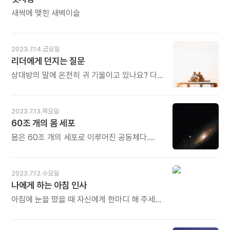
사이가 있습니다. 그러니 그 푸릇한 젊은 시절
정도로 나라고 하는 존재에 있어 지배력이
한눈에 알아보고 사랑에 빠져 한 평생을
새싹에 맺힌 새벽이슬
엄청나다. - 박종구의 《철부지의 삶, 개똥철학이
살아오는 것이 아니겠습니까? 경험도 부족하고
있어 좋다》 중에서 - * 마음은 둘입니다. 큰
판단력도 미숙할 때 어찌 일평생을 거는 결정을
마음과 작은 마음. 큰 마음은 '우주심'(宇宙心)
할 수 있었을까요. 그것은 필시 영혼의 약속이
이라 하고, 작은 마음은 '자아'(自我)
2023.7.14.금요일
있었기에 가능한 것 아니겠습니까? 오늘도 많이
또는'에고'(Ego)라고도 합니다. 우리는 늘상
리더에게 던지는 질문
웃으세요.
에고로 살다 가끔 우주심이 되기도 합니다.
상대방의 말에 온전히 귀 기울이고 있나요? 다른
우주심은 작은 마음을 내려놓고 침묵할 때
생각이나 내가 해야 할 말을 생각하느라
드러납니다. 경이로운 자연 앞에서 숨이 멎을 때,
상대방의 말을 놓치고 있지 않나요? 당신의 몸이
너무 놀라 말문이 막힐 때, 분석적 좌뇌가 기능을
상대방을 향해 있나요? 상대방의 말을 잘 듣고
멈출 때, 비로소 만납니다. 오늘도 많이
2023.7.13.목요일
있다는 표현, 곧 고개 끄덕임, 눈 맞춤, 미소를
웃으세요.
60조 개의 몸 세포
보이고 있나요? 상대방의 말을 정확히 이해하지
못했을 때 그냥 넘어가지 않고 확인하나요?
몸은 60조 개의 세포로 이루어진 공동체다.
- 예지은의 《리더라면 한번은 만나게 될
각각의 세포는 생성과 소멸 과정을 반복하며
이슈들》 중에서 - * 어찌 리더에게만 해당되는
존재를 이어간다. 한순간도 이런 과정을 멈춘
질문이겠습니까. 부부, 부모자식, 형제자매,
적이 없다. 그러므로 나라고 하는 몸은 단 한
2023.7.12.수요일
스승과 제자, 친구, 연인, 동료 사이에도 필요한
번도 같았던 적이 없었다. 단지 같다고 착각하고
나에게 하는 아침 인사
질문입니다. 어떤 관계에서도 경청의 자세는
있을 뿐이다. - 박종구의 《철부지의 삶,
기본 덕목입니다. 이것이 지켜지지 않을 때
개똥철학이 있어 좋다》 중에서 - * 하나의
아침에 눈을 떴을 때 자신에게 한마디 해 주세요.
오해와 편견, 반목과 질시, 편가르기 등이
세포도 우주와 같습니다. 눈에 보이지 않는
"사랑해" "오늘 하루도 수고하자." 자신을 위해
난무하게 됩니다. 내 앞, 내 옆의 사람에게 지금
미세한 공간에 광대한 세계가 펼쳐져 있습니다.
사랑의 메시지로 하루를 시작하세요. - 김현의
바로 적용해 보십시오. 오늘도 많이 웃으세요.
세포 속을 들여다보면 수많은 분자들과 그