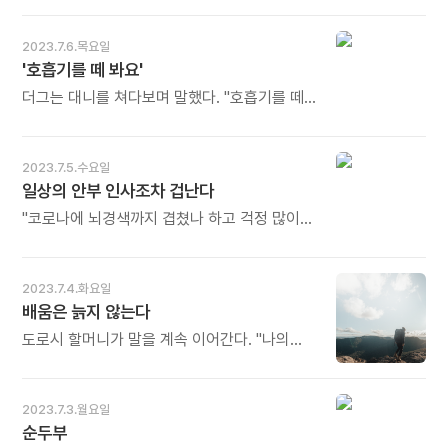
헌출한 하늘이 보입니다요, 보입니다요. 사랑,
어떤 멘토를 만나느냐에 따라 삶이 바뀝니다.
사랑, 사랑에, 어스름을 맞은 님 오나 오나
제자들의 몸을 살리고 정신을 살리고 꿈을
2023.7.6.목요일
하면서, 젊은 밤을 한솟이 조바심할 때, 밟고
살립니다. 정신이 번쩍 나게 하는 훈계는
'호흡기를 떼 봐요'
섰는 다리 아래 흐르는 강물! 강물에 새벽빛이
천둥번개와 같습니다. 허물을 품어 안아
어립니다요, 어립니다요. - 김소월, 천경자
녹여주는 너른 가슴은 청정 하늘과 같습니다.
더그는 대니를 쳐다보며 말했다. "호흡기를 떼
시그림집 《진달래꽃》 에 실린 시 〈기분전환 〉
깊이 잠들었던 사람도 다시 깨어납니다. 오늘도
봐요." 대니는 호흡기를 뗐다. "호흡기 없이 첫
전문 - * 한 시대의 천재, 맑은 영혼의 소유자.
많이 웃으세요.
숨을 쉬었다. 들이쉬고 내쉬었다. 네 번을
그들은 떠났으나 우리 마음에는 떠나지 않은
반복하고 나자 이제 괜찮다는 것을 알 수 있었다.
2023.7.5.수요일
우리들의 영원한 우상 김소월, 천경자. 아름다운
마치 꿈을 꾸는 듯했지만 분명히 꿈은 아니었다.
일상의 안부 인사조차 겁난다
시어와 화폭 속에 영겁을 담아낸 연금술사
내가 보는 모든 것, 내가 듣는 모든 것, 내가
그대들이 그립습니다. 오늘도 많이 웃으세요.
느끼는 모든 것이 실제였다. 꿈이 아니라
"코로나에 뇌경색까지 겹쳤나 하고 걱정 많이
현실이었다." 대니의 눈에서 눈물이 주르륵
했어요. 작업 현장에서 쓰러지면서 머리를
흘러내렸다. - 해리스 포크너의 《믿음은 지금도
컨베이어 벨트의 철제 부분에 심하게 박았다고
산을 옮긴다》 중에서 - * 생사를 넘나드는
해서 말이죠. 외상도 없이 의식을 잃은 채 실려
2023.7.4.화요일
중환자에게 호흡기를 떼는 일은 공포 그
왔거든요. 게다가 근육 경직까지. 무엇보다도
배움은 늙지 않는다
자체입니다. '뭔가 잘못될지 모른다', 심지어
사이토카인으로 발전할까 염려했죠. 면역물질이
'죽을지도 모른다'라는 두려움이 모든 것에
정상세포를 공격하는 거죠. 그걸 피해 가서
도로시 할머니가 말을 계속 이어간다. "나의
우선합니다. 하지만 '호흡'은 인간의 영역이
얼마나 다행인지." - 박찬순의 《검은 모나리자》
배움에 대한 열정은 늙어가는 법이 없답니다. 난
아니고 신(神)의 영역입니다. 마치 어릴 적
중에서 - * "안녕하세요?" "별일 없으신가요?"
지금도 수업을 듣고 새로운 것을 배우는 일이
두발자전거를 처음 탈 때 뒤에서 잡아주던
코로나를 거치면서 일상의 익숙한 안부를 묻는
너무 좋아요. 사실 나이가 들수록 새로운 것을 더
2023.7.3.월요일
아버지의 손길과도 같은 것입니다. 보이지는
것조차도 두려운 세상이 되어 버렸습니다. "또
많이 배우고 경험하고 싶어요. 지금은 볼룸
순두부
않지만, 우리가 홀로 나아갈 수 있도록 잡아주는
만나요!", "언제 밥 한 번 먹죠!" 입버릇처럼 늘상
댄스를 배우고 있을 뿐 아니라, 중국 이민자의