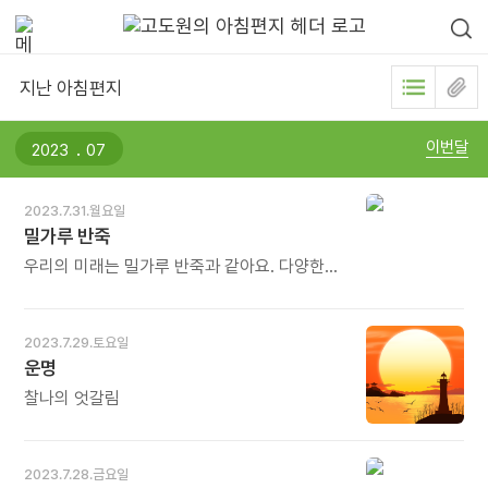
지난 아침편지
.
이번달
2023.7.31.월요일
밀가루 반죽
우리의 미래는 밀가루 반죽과 같아요. 다양한
가능성으로 존재하죠. 우리가 관찰하고
인식하고 느끼는 에너지가 반죽의 모양을
형성하는 거예요. 그리고 완성된 반죽이 굳으면
2023.7.29.토요일
우리 앞의 현실이 되죠. 다시 말해 쿠키를 어떤
운명
모양으로 빚고 구워낼지는 우리 손에 달려
있다는 말이에요. 우리는 자신을 둘러싼 세계를
찰나의 엇갈림
스스로 바꿔 갈 수 있어요. 미래를 창조할 수
있는 에너지를 가진 존재니까요. - 이서윤,
홍주연의《더 해빙》중에서 - * 밀가루 반죽을
2023.7.28.금요일
잘해야 국수 가닥도 잘 빠지고 빵 맛도 좋습니다.