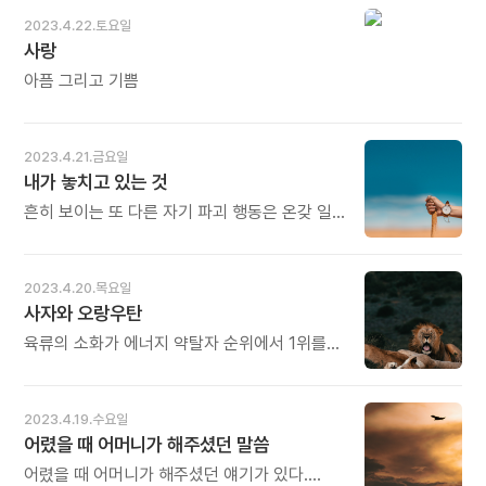
젊음의 생기도 잃어가고 있습니다. 인구 절벽, 그
주어야 한다. 마치 감정이라는 계좌에 저축하듯
2023.4.22.토요일
위태로운 미래를 생각하면 정말 등줄기가
두 사람이 쌓은 믿음이 많아지면서 자연스럽게
사랑
서늘해집니다. 더 늦기 전에 특단의 조치가
관계가 좋아지고 단단해져서 절대 무너지지
필요합니다. 오늘도 많이 웃으세요.
않을 것 같은 안정감을 느낄 수 있다. -
아픔 그리고 기쁨
가오위안의 《모두에게 좋은 사람일 수 없다》
중에서 - * 사람 사이의 믿음을 저축 계좌에
비유한 것이 재미있습니다. 그렇습니다. 믿음도
2023.4.21.금요일
주고받으면서 쌓입니다. 상대에게 준 만큼
내가 놓치고 있는 것
쌓이고 상대로부터 받은 만큼 더 쌓입니다.
그다음이 더 중요합니다. 쌓은 믿음을 돌처럼
흔히 보이는 또 다른 자기 파괴 행동은 온갖 일에
단단히 다지는 것입니다. 단단하지 않으면
매달려 결국 자기 삶을 잃어버리는 것이다. 늘
아무리 많이 쌓였어도 한순간에 날아갈 수 있는
바쁜 사람은 자기 자신을 놓치고 만다. 극도로
것이 믿음이기 때문입니다. 오늘도 많이
분주한 일정을 소화하는 이들도 사람들에게
2023.4.20.목요일
웃으세요.
바쁘다고 말하지 않는다. 바쁘게 지내는 것이
사자와 오랑우탄
미덕이 아니기 때문이다. 이는 자신에게 주어진
시간과 과업을 제대로 관리하지 못한다는
육류의 소화가 에너지 약탈자 순위에서 1위를
신호일 뿐이다. - 브리애나 위스트의 《나를
차지한다. 장에서의 영양소 분해 시간은 당신이
지켜내는 연습》 중에서 - * 많은 사람들이
무엇을 먹느냐에 따라 달라진다. 바로 그래서
'바쁘다'라는 말을 달고 삽니다. 현대 생활이
육식이 최고의 에너지 약탈자이다. 육류를
2023.4.19.수요일
실제로도 분망하고 바쁘지만 입놀림이 더 바쁜
소화하는 데는 최고 72시간까지 걸린다.
어렸을 때 어머니가 해주셨던 말씀
경우가 많습니다. 그럴수록 정작 놓치고 있는
초식동물인 오랑우탄은 하루에 여섯 시간만
것은 없는지 이따금 점검할 필요가 있습니다.
자는데 육식동물인 사자는 스무 시간이나 자야
어렸을 때 어머니가 해주셨던 얘기가 있다.