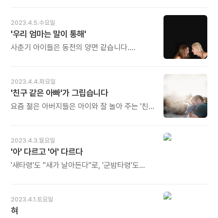
《그저 피아노가 좋아서》 중에서 - * 저도 요즘
나온다. 여러 가지인 것 같지만 뿌리를 찾아가면
늦은 나이에 좋은 선생님을 만나 노래 공부를
다 마찬가지다. 살아가면서 여러 가지 문제를
2023.4.5.수요일
하고 있습니다. 모든 분야가 그렇지만 음악은
만나지만 다 마찬가지다. 여러 가지를 뻗다 보면
'우리 엄마는 말이 통해'
특히 누가 레슨을 하느냐가 얼마나 중요한지를
고지에도 오르고 경지에도 이른다. 가지가지
실감합니다. 자상하면서도 전문적인 말씀
사춘기 아이들은 동전의 양면 같습니다.
해봐야 '고지(高地)'에 갈 수 있다. 가지가
하나하나가 그야말로 금언이고 철학입니다.
가족조차 자기에게서 관심을 거두어 주기를
자라면서 굽은 가지, 즉 곡지(曲枝)도 생긴다.
글을 쓰는 저로서는 노래 공부를 하는데 마치 글
바라지만, 한편으로는 존재를 인정받고 싶고
곡지가 있어야 심지(心志)도 굳어진다. -
공부를 하고 있는 듯한 경이로운 시간입니다.
사랑받고 있음을 확인하고 싶어 합니다. 그런데
유영만의 《삶을 질문하라》 중에서 - * 본질을
2023.4.4.화요일
오늘도 많이 웃으세요.
엄마는 자기 모습을 인정하기보다 고치려고만
아는 게 중요합니다. 답이 보이지 않을 때는
'친구 같은 아빠'가 그립습니다
합니다. 그래서 엄마는 말이 안 통하는 상대가
문제의 뿌리를 살펴볼 필요가 있습니다. 때로는
되고, 엄마의 말이 한 귀로 들어와 다른 귀로
요즘 젊은 아버지들은 아이와 잘 놀아 주는 '친구
문제로 삼은 것이 문제가 아닐 수도 있기
나가는 지경에 이릅니다. - 최정은의 《사춘기
같은 아빠'이다. 이전 세대의 아버지와는 달리
때문입니다. 숲은 다양한 형태의 나무와 온갖
엄마의 그림책 수업》 중에서 - * 사춘기 아이는
아이들과 기꺼이 잘 놀아주고, 권위적이지 않다.
가지들로 이루어져 있습니다. 각각의 가지는
가장 먼저 부모님께, 특히 어머니로부터
아이와 수평적 관계를 형성하여 자연스럽게
저마다의 존재 이유와 가치가 있습니다. 하나도
2023.4.3.월요일
인정받고 싶어 합니다. 그러나 그 바램이 충고로
아들과 친구 관계가 된다. 사실 요즘 아이들은
버릴 것이 없습니다. 곡지가 있어야 심지도
'아' 다르고 '어' 다르다
돌아올 때 반사적 반항으로 이어지기 쉽습니다.
이전 세대와는 달리 형제가 별로 없고, 집 밖으로
굳어집니다. 오늘도 많이 웃으세요.
아이는 부모의 칭찬과 믿음을 먹고 자랍니다.
나가면 언제든지 놀 수 있는 친구들도 없다. -
'새타령'도 "새가 날아든다"로, '군밤타령'도
지적보다는 격려와 위로가 먼저입니다. 그래야
최광현의 《아들은 아버지의 등을 보고 자란다》
"바람이 분다"로 시작합니다. 우리말 주어
말이 통하는 엄마가 됩니다. '우리 엄마는 말이
중에서 - * 이전 세대 아버지들은 궁핍을
뒤에는 보통 '이'나 '가'가 조사로 붙어 나옵니다.
통해!' 오늘도 많이 웃으세요.
벗어나기 위해 생사를 걸며 살았습니다. 그래서
그까짓 토씨 하나가 뭐 그리 대단하냐고 반문할
2023.4.1.토요일
자식들에게 따뜻한 말, 다정한 미소, 정겨운
수도 있겠습니다만, 그렇다면 그까짓 토씨
혀
다독임이 부족했습니다. 요즘의 젊은 아빠들이
하나를 왜 그렇게 오랫동안 어색하게 잘못