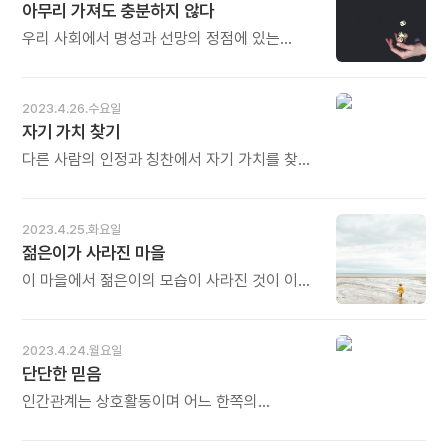
아무리 가져도 충분하지 않다
중에서 - * 모든 생물처럼 인간도 물 없이는
한시도 살 수 없습니다. 흙은 우리가 언젠가
우리 사회에서 명성과 선망의 정점에 있는
돌아가야 할 본향입니다. 물과 흙이 오염되면
사람들조차도 더 많은 칭찬과 인정을 갈망한다.
생존이 위험합니다. 철쭉꽃도 호반새도
오랜 속담이 하나 있다. "당신이 행복하기 위해
위태로워집니다. 물과 흙을 깨끗하게 만드는
필요하지 않은 것들은 아무리 가져도 늘
2023.4.26.수요일
것이 우리가 사는 길입니다. 오늘도 많이
충분하지 않다." - 조슈아 베커의 《삶을 향한
자기 가치 찾기
웃으세요.
완벽한 몰입》 중에서 - * 무엇이든 정점에
올랐을 때가 위험합니다. 가장 조심하고 가장
다른 사람의 인정과 칭찬에서 자기 가치를 찾는
겸손해야 합니다. 더 많은 것을 바라고 욕심을
것은 어리석은 일이다. 그것은 우리가 선택한
내는 순간 도리어 뜻밖의 나락으로 이어지기
삶과 앞으로의 결정에 부정적인 영향을 미친다.
쉽습니다. 늘 '이것으로 충분하다, 과분하다'라는
게다가 남들의 칭찬은 우리의 마음이나 영혼을
2023.4.25.화요일
생각, 자족과 감사의 마음을 갖는 것이 더 큰
충분히 만족시키지 못한다. - 조슈아 베커의
젊은이가 사라진 마을
명성과 선망을 불러들입니다. 오늘도 많이
《삶을 향한 완벽한 몰입》 중에서 - * 모든
웃으세요.
사람은 저마다 타고난 재능과 가치가 있습니다.
이 마을에서 젊은이의 모습이 사라진 것이 이제
모두가 다 갖고 있고 모두가 다 다릅니다. 따라서
막 시작된 일이 아니라고 생각하니 등줄기가
다른 사람과 비교하거나 경쟁할 필요가
서늘해졌다. 어디까지나 상상에 불과하지만,
없습니다. 내가 나의 가치를 인정하고 어제의
평화로운 시대에 젊은이의 모습이 사라지는
2023.4.24.월요일
나와 오늘의 내가 경쟁하면 됩니다. 오늘도 많이
현실은 전쟁통에 사라지는 것보다 더
단단한 믿음
웃으세요.
무자비하게 여겨졌다. - 아사다 지로의 《나의
마지막 엄마》 중에서 - * 우리 농촌 마을에도
인간관계는 상호활동이며 어느 한쪽의
아이들의 웃음소리가 사라졌습니다. 초등학교가
열정만으로 친구가 되기는 어렵다. 상대방이
문을 닫고, 젊은이의 발걸음이 끊기고, 따라서
당신을 믿으면, 당신도 그에게 충분한 믿음을