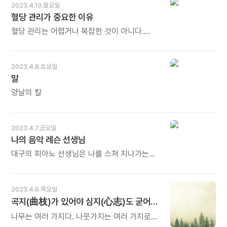
시달린다. 항상 바쁘게 지내다 보면 정말로
2023.4.10.월요일
넘길 수 있습니다. 분노 다음에 분노가 아니고
첫눈에 반한 사랑은 섬광이나 번개와도
잘못된 것을 알아채지 못하고 방치하게 된다. -
혈당 관리가 중요한 이유
마음의 평화가 다가옵니다. 오늘도 많이
같습니다. 손으로 막을 수도 몸으로 피할 수도
브리애나 위스트의 《나를 지켜내는 연습》
웃으세요.
없습니다. 예술적 영감이나 번뜩이는
중에서 - * 톨스토이의 작품 중에 '사람은
혈당 관리는 어렵거나 복잡한 것이 아니다.
아이디어도 마찬가지입니다. 길들여진 규정과
무엇으로 사는가'가 있습니다. 저승사자가 뒤에
간단하면서도 중요한 두 가지가 운동과 건강한
통제에서 벗어났을 때 우주가 주는 신비한
서 기다리고 있는데 1년 이상 신을 수 있는
체중 유지다. 이와 함께 자신의 식습관이 혈당
선물과 조우할 수 있습니다. 뜻밖의 곳에서,
튼튼한 신발을 만들어 달라는 사람의 이야기가
수치에 어떤 영향을 미치는지도 잘 이해해야
2023.4.8.토요일
뜻밖의 사랑을, 뜻밖의 걸작을 만나게 됩니다.
나옵니다. 부지런히 만든 그 신발은 결국 자신의
한다. 특히 정제된 탄수화물이 위험하다는
말
로봇처럼 타성에 젖어 삶이 빛을 잃으면 첫눈에
장례 때 신게 됩니다. 지금 내게 가장 소중한
사실을 명심해야 한다. 혈당 수치를 급속히
반한 사랑도 없습니다. 오늘도 많이 웃으세요.
것이 무엇인지, 바쁜 걸음을 잠시 멈춰서 앞뒤를
올리기 때문이다. 그럴 경우 비정상적인 대사
양날의 칼
살필 시간입니다. 오늘도 많이 웃으세요.
반응이 나타나고, 그 과정이 반복되면 비만과
당뇨병이 올 수 있다. - 안드레아스 모리츠의
《치매에서의 자유》 중에서 - * 혈당 관리는
2023.4.7.금요일
건강에서 기본 중의 기본입니다. 혈당에서
나의 음악 레슨 선생님
무너지면 만 가지 병이 뒤따라 옵니다. 그러려면
자신의 몸에 대해 늘 깨어 있어야 합니다. 무엇을
대구의 피아노 선생님은 나를 스쳐 지나가는
먹을 때의 느낌, 먹고 난 후의 반응 등 몸의 촉을
학생으로 여기지 않으셨다. 피아노 말고도 내게
잘 살피면 무엇이 나에게 도움이 되는지를 알 수
어떤 점이 부족한지를 아시고 그 부분을
있습니다. 맛에 중독되어 촉을 잃어버리기 전에
채워주려 애쓰셨고 나를 제자가 아닌 같은
2023.4.6.목요일
깨어 몸의 소리를 들어야 합니다. 오늘도 많이
음악인으로 바라봐 주셨다. 그래서 선생님의
곡지(曲枝)가 있어야 심지(心志)도 굳어진다
웃으세요.
교육은 일방적이지가 않았다. 제자의 생각을
궁금해하는 선생님의 교육 덕에 나는 진짜 내가
나무는 여러 가지다. 나뭇가지는 여러 가지로
하고 싶은 음악을 발견할 수 있었다. - 문아람의
뻗는다. 여러 가지는 한 나무줄기에서 뻗어