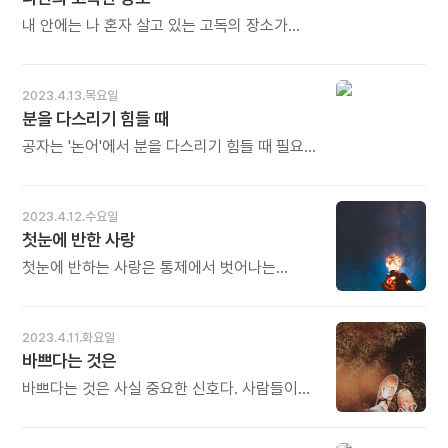
내 안에는 나 혼자 살고 있는 고독의 장소가
있다. 그곳은 말라붙은 나의 마음을 소생시키는
단 하나의 장소다. -펄벅- - 이정자의 《나의
노트》 중에서 - * 내 안에는 절대고독의 장소가
2023.4.13.목요일
있습니다. 아무도 대신해 줄 수 없고, 누구도
분을 다스리기 힘들 때
책임져 주지 않는 나만의 외로운 장소입니다. 그
외로움을 홀로 견디고 이겨내면서 나는 더
공자는 '논어'에서 분을 다스리기 힘들 때 필요한
단단해집니다. 잘 익어갑니다. 오늘도 많이
해법을 제시한다. 바로 분사난(忿思難)이다.
웃으세요.
"화가 났을 때는 그 뒤에 있을 어려움을
생각하라"는 뜻이다. 분노는 순간적인 감정이다.
2023.4.12.수요일
하지만 그것을 참지 않고 발산했을 때 피해는
첫눈에 반한 사랑
두고두고 남는다. 심지어 그 감정을 마음껏
발산해도 통쾌함보다는 후회만 남게 된다. -
첫눈에 반하는 사랑은 통제에서 벗어나는
조윤제의 《하루 한 장 고전 수업》 중에서 - *
즐거운 경험이며, 예술적 영감을 경험하는 것도
살다 보면 화낼 일이 생깁니다. 화를 내면 득될
마찬가지다. 우리는 걸작을 창조하는 고통 속의
것이 없다는 것도 잘 압니다. 그런데도 그만
렘브란트나 모차르트의 기쁨을 상상만 할 수
2023.4.11.화요일
순간적으로 폭발하고 후회합니다. 안 그러려면
있을 뿐이다. 그래서 이중 통제에는 좋은 면과
바쁘다는 것은
어찌해야 할까요? 화가 치밀어 오를 때는 눈을
나쁜 면이 있다. 온갖 종류의 번쩍이는
감습니다. 터질 것 같은 열기와 답답함을
아이디어를 수반하는 감정의 불꽃(제멋대로
바쁘다는 것은 사실 중요한 신호다. 사람들이
날숨으로 내보냅니다. 길고 깊고 가늘고 고요한
등장하는)을 경험하지 않는다면 생명은 로봇이
당신에게 다가가기 어렵게 만들기 때문이다.
날숨과 함께 심장의 분노를 내보내며, 숨이
되었을 것이다. - 디팩 초프라, 미나스
또한 눈앞의 과업을 해내느라 당신은 늘 과로에
끝나는 지점을 느껴봅니다. 그러면 그 순간을
카파토스의 《당신이 우주다》 중에서 - *