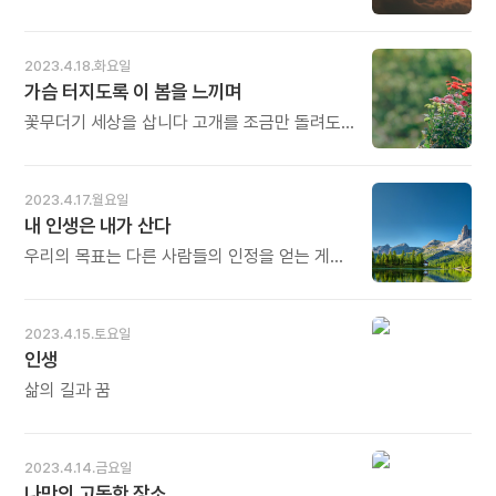
시간 관리가 곧 인생 관리이고 또 하나의 자기
한다. - 막심 만케비치의 《소울 마스터》 중에서
"멸치가 큰지 갈치가 큰지 애나 어른이나 다
관리 방식입니다. 건강과 성공도 자기 관리에
- * 육류 소비가 늘고 있습니다. 덕분에 영양
안다. 다 구분할 줄 안다. 네가 하는 게 진실이면
달려 있습니다. 오늘도 많이 웃으세요.
상태가 많이 좋아졌으나 반면에 암을 비롯한
사람들이 믿어줄 거다. 그러니까 괜한 말에
2023.4.18.화요일
온갖 병의 원인도 됩니다. 핵심은 소화에
현혹되지 말고 신경 꺼라." - 팝핀현준의
가슴 터지도록 이 봄을 느끼며
있습니다. 소화가 되지 않았는데도 세 끼 음식이
《세상의 모든 것이 춤이 될 때》 중에서 - *
또 들어오니까 장안에서 부글부글 끓고
저에게도 평생 가는 말이 있습니다. 어렸을 때
꽃무더기 세상을 삽니다 고개를 조금만 돌려도
부패하면서 만병을 불러들이는 것입니다.
어머니가 해주신 말씀입니다. 대학 시절
세상은 오만가지 색색의 고운 꽃들이 자기가
건강에는 육류보다 채소가 좋고 이따금 장을
긴급조치 9호로 제적 당하고 청춘이 쫑 났을 때
제일인 양 활짝들 피었답니다 눈이 짓무르도록
비우는 것은 더욱 좋습니다. 오늘도 많이
저의 어머니는 "아들아 장하다. 하나님이 너를
이 봄을 느끼며 가슴 터지도록 이 봄을 느끼며
2023.4.17.월요일
웃으세요.
다른 방식으로 쓰려고 그러신 거다"라고
두발이 부르트도록 꽃길을 걸어 볼랍니다
내 인생은 내가 산다
말했습니다. 그 말씀이 오늘의 저를 있게
내일도 내 것이 아닌데 내년 봄은 너무 멀지요
했습니다. 오늘도 많이 웃으세요.
오늘 이 봄을 사랑합니다 - 이해인의 시 〈사월의
우리의 목표는 다른 사람들의 인정을 얻는 게
시〉 중에서 - * 충주 깊은산속 옹달샘에도 봄이
아니다. 그것은 공허하고 덧없는 것일 뿐이다.
가득합니다. 산속이라 다른 곳보다 조금 늦게
우리의 목표는 누가 칭찬하든 말든, 모든
오는 봄이, 미안한 듯 수줍은 듯 더 많은 꽃들을
잠재력을 발휘하며 내게 주어진 인생을 사는
2023.4.15.토요일
활짝 활짝 피워냅니다. 그래요. 내년 봄은 너무
것이다. - 조슈아 베커의 《삶을 향한 완벽한
인생
멀지요. 이 봄이 가기 전에 더 많이 느끼고 더욱
몰입》 중에서 - * 자신의 절대적 가치를 타인의
사랑합니다. 오늘도 많이 웃으세요.
평가에 둔다면 어리석은 일입니다. 시선은
삶의 길과 꿈
언제나 타인에게 맞추어질 것이고 목마르게
남의 인정을 구걸하는 상태로 삶을 살게 될
것입니다. 궁극적으로 내 인생은 내가 개척하며
2023.4.14.금요일
내가 사는 것입니다. 오늘도 많이 웃으세요.
나만의 고독한 장소