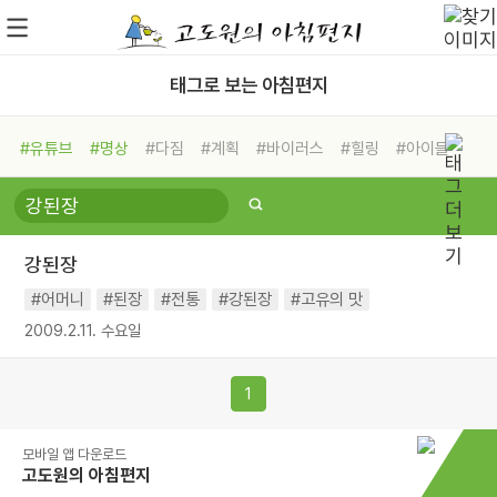
태그로 보는 아침편지
#유튜브
#명상
#다짐
#계획
#바이러스
#힐링
#아이들
#비전캠프
#독서캠프
#삶
#경험
#사람
#도움
#선택
#희망
#나눔
#친구
#링컨학교
#극복
#리더
#위기
강된장
#독서
#건강
#면역력
#어머니
#된장
#전통
#강된장
#고유의 맛
2009.2.11. 수요일
1
모바일 앱 다운로드
고도원의 아침편지