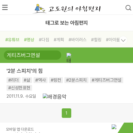
태그로 보는 아침편지
#유튜브
#명상
#다짐
#계획
#바이러스
#힐링
#아이들
#비전캠프
#독서캠프
#삶
#경험
#사람
#도움
#선택
#희망
#나눔
#친구
#링컨학교
#극복
#리더
#위기
'2분 스피치'의 힘
#독서
#건강
#면역력
#리더
#삶
#역사
#링컨
#2분스피치
#게티즈버그연설
#신성한표현
2011.11.9. 수요일
1
모바일 앱 다운로드