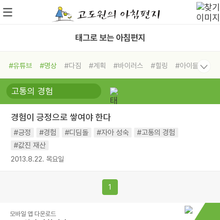
태그로 보는 아침편지
#유튜브
#명상
#다짐
#계획
#바이러스
#힐링
#아이들
#비전캠프
#독서캠프
#삶
#경험
#사람
#도움
#선택
#희망
#나눔
#친구
#링컨학교
#극복
#리더
#위기
경험이 긍정으로 쌓여야 한다
#독서
#건강
#면역력
#긍정
#경험
#디딤돌
#자아 성숙
#고통의 경험
#값진 재산
2013.8.22. 목요일
1
모바일 앱 다운로드