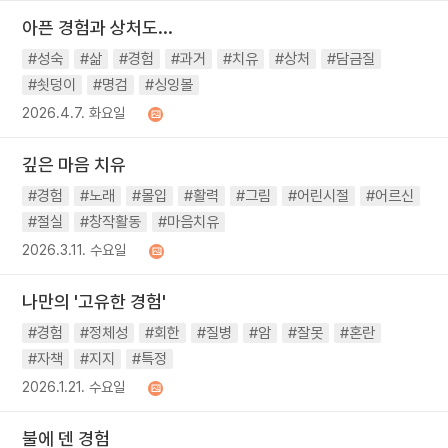
아픈 경험과 상처도...
#성숙
#삶
#경험
#과거
#치유
#상처
#담금질
#쇳덩이
#명검
#싱잉볼
2026.4.7. 화요일
깊은 마음 치유
#경험
#노래
#몰입
#활력
#그림
#어린시절
#어르신
#절실
#창작활동
#마음치유
2026.3.11. 수요일
나만의 '고유한 경험'
#경험
#정체성
#회한
#질병
#암
#잘못
#혼란
#자책
#지지
#특정
2026.1.21. 수요일
불에 덴 경험