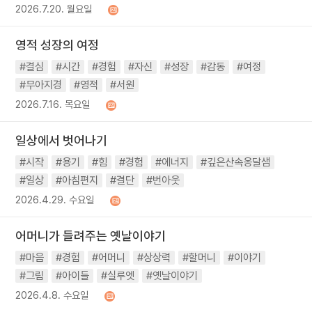
2026.7.20. 월요일
영적 성장의 여정
#결심
#시간
#경험
#자신
#성장
#감동
#여정
#무아지경
#영적
#서원
2026.7.16. 목요일
일상에서 벗어나기
#시작
#용기
#힘
#경험
#에너지
#깊은산속옹달샘
#일상
#아침편지
#결단
#번아웃
2026.4.29. 수요일
어머니가 들려주는 옛날이야기
#마음
#경험
#어머니
#상상력
#할머니
#이야기
#그림
#아이들
#실루엣
#옛날이야기
2026.4.8. 수요일