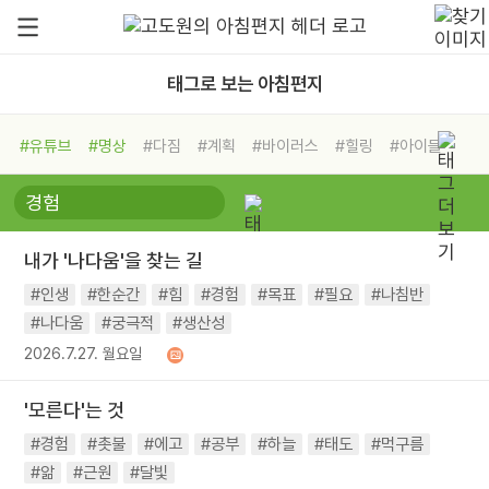
태그로 보는 아침편지
#유튜브
#명상
#다짐
#계획
#바이러스
#힐링
#아이들
#비전캠프
#독서캠프
#삶
#경험
#사람
#도움
#선택
#희망
#나눔
#친구
#링컨학교
#극복
#리더
#위기
내가 '나다움'을 찾는 길
#독서
#건강
#면역력
#인생
#한순간
#힘
#경험
#목표
#필요
#나침반
#나다움
#궁극적
#생산성
2026.7.27. 월요일
'모른다'는 것
#경험
#촛불
#에고
#공부
#하늘
#태도
#먹구름
#앎
#근원
#달빛