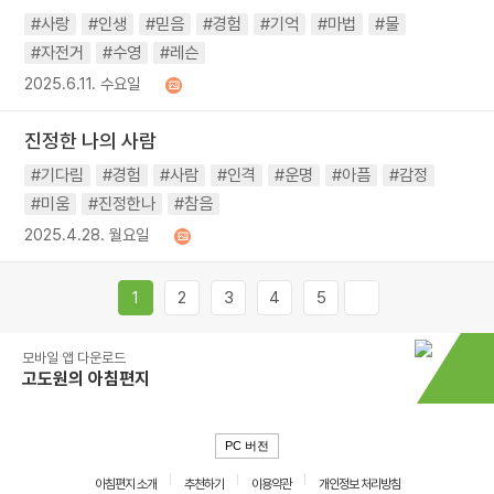
#사랑
#인생
#믿음
#경험
#기억
#마법
#물
#자전거
#수영
#레슨
2025.6.11. 수요일
진정한 나의 사람
#기다림
#경험
#사람
#인격
#운명
#아픔
#감정
#미움
#진정한나
#참음
2025.4.28. 월요일
1
2
3
4
5
모바일 앱 다운로드
고도원의 아침편지
PC 버전
아침편지 소개
추천하기
이용약관
개인정보 처리방침