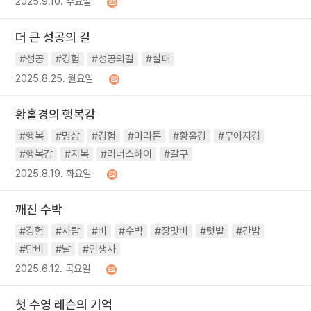
2025.9.10. 수요일
더 큰 성공의 길
#성공
#경험
#성공의길
#실패
2025.8.25. 월요일
황홀경의 행복감
#행복
#명상
#경험
#마라톤
#황홀경
#무아지경
#행복감
#지복
#러너스하이
#갈구
2025.8.19. 화요일
깨진 수박
#경험
#사람
#비
#수박
#장맛비
#텃밭
#간밤
#단비
#날
#인생사
2025.6.12. 목요일
첫 수영 레슨의 기억