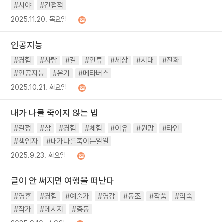
#시야
#간접적
2025.11.20. 목요일
인공지능
#경험
#사람
#길
#인류
#세상
#시대
#진화
#인공지능
#온기
#메타버스
2025.10.21. 화요일
내가 나를 죽이지 않는 법
#결정
#삶
#경험
#체험
#이유
#원망
#타인
#책임자
#내가나를죽이는일일
2025.9.23. 화요일
글이 안 써지면 여행을 떠난다
#영혼
#경험
#예술가
#영감
#동조
#작품
#익숙
#작가
#메시지
#충동