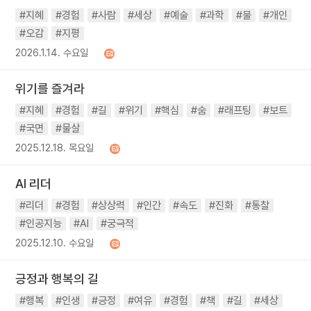
#지혜
#경험
#사람
#세상
#예술
#과학
#불
#개인
#오감
#지평
2026.1.14. 수요일
위기를 즐겨라
#지혜
#경험
#길
#위기
#핵심
#숨
#래프팅
#보트
#국면
#물살
2025.12.18. 목요일
AI 리더
#리더
#경험
#상상력
#인간
#속도
#진화
#통찰
#인공지능
#AI
#궁극적
2025.12.10. 수요일
긍정과 행복의 길
#행복
#인생
#긍정
#여유
#경험
#책
#길
#세상