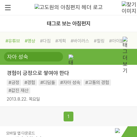
태그로 보는 아침편지
#유튜브
#명상
#다짐
#계획
#바이러스
#힐링
#아이들
#비전캠프
#독서캠프
#삶
#경험
#사람
#도움
#선택
#희망
#나눔
#친구
#링컨학교
#극복
#리더
#위기
경험이 긍정으로 쌓여야 한다
#독서
#건강
#면역력
#긍정
#경험
#디딤돌
#자아 성숙
#고통의 경험
#값진 재산
2013.8.22. 목요일
1
모바일 앱 다운로드