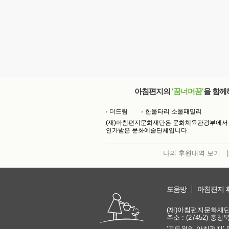
아침편지의
'꿈너머꿈'
을 함께
더드림
한울타리 소울패밀리
(재)아침편지문화재단은 문화체육관광부에서
인가받은 문화예술단체입니다.
나의 후원내역 보기
|
도움방
아침편지 
(재)아침편지문화재단 | 
주소 : (27452) 충
'고도원의 아침편지' 