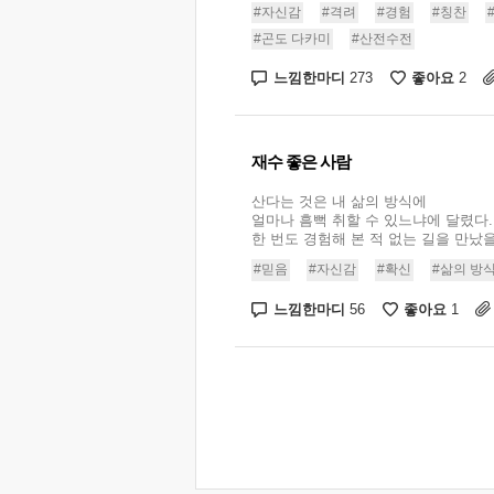
#자신감
#격려
#경험
#칭찬
#곤도 다카미
#산전수전
느낌한마디
좋아요
273
2
재수 좋은 사람
산다는 것은 내 삶의 방식에
얼마나 흠뻑 취할 수 있느냐에 달렸다.
한 번도 경험해 본 적 없는 길을 만났을 
#믿음
#자신감
#확신
#삶의 방
느낌한마디
좋아요
56
1