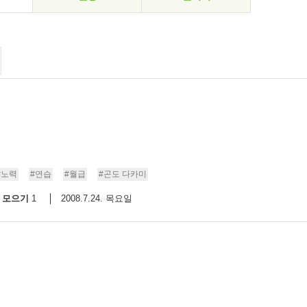
#노력
#연습
#월급
#곤도 다카미
모으기
2008.7.24. 목요일
1