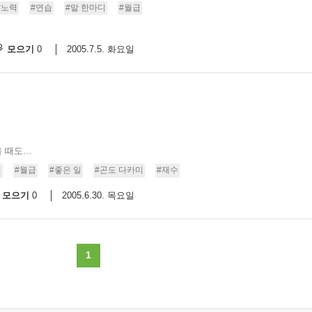
#노력
#연습
#말 한마디
#월급
모으기
2005.7.5. 화요일
0
때도...
식
#월급
#좋은 일
#곤도 다카미
#재수
모으기
2005.6.30. 목요일
0
1