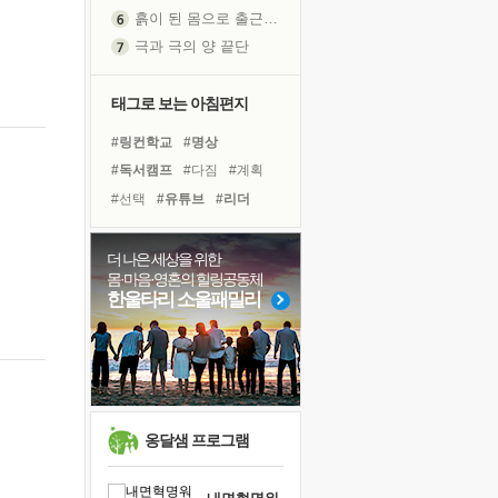
흙이 된 몸으로 출근하는 여자
극과 극의 양 끝단
내가 '나다움'을 찾는 길
피해 갈 수 없는 사건들
태그로 보는 아침편지
처음 손을 잡았던 날
#링컨학교
#명상
꿈이 실제가 되는 것
#독서캠프
#다짐
#계획
'말 타는 법'을 먼저
#선택
#유튜브
#리더
졸업식 사진을 보며
#힐링
#나눔
#친구
극심한 변비, 어깨결림, 수면 장애
#독서
#면역력
#극복
더 나은 세상을 위한
아픈 아버지를 위한 공간 설계
몸·마음·영혼의 힐링공동체
#건강
#아이들
슬럼프
한울타리 소울패밀리
#비전캠프
#삶
#사람
보고 싶은 어머니
#바이러스
#위기
#경험
유년 시절의 부산 영도 바다
#희망
#도움
못된 꼰대들
너무 황홀한 꽃들이여!
희망이란
옹달샘 프로그램
'모른다'는 것