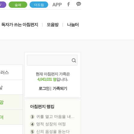
V
솔패
더드림
독자가 쓰는 아침편지
모음방
나눔터
|
|
이러스
현재 아침편지 가족은
4,043,031 명
입니다.
삶
로그인
|
가족되기
망
아침편지 랭킹
귀를 열고 마음을 내어주고
더
영적 성장의 여정
신의 음성을 듣는다