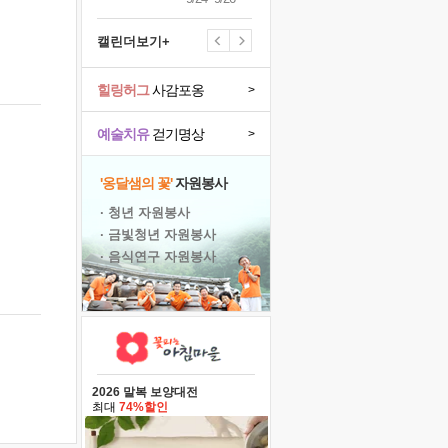
캘린더보기+
힐링허그
사감포옹
>
예술치유
걷기명상
>
'옹달샘의 꽃'
자원봉사
· 청년 자원봉사
· 금빛청년 자원봉사
· 음식연구 자원봉사
2026 말복 보양대전
최대
74%할인