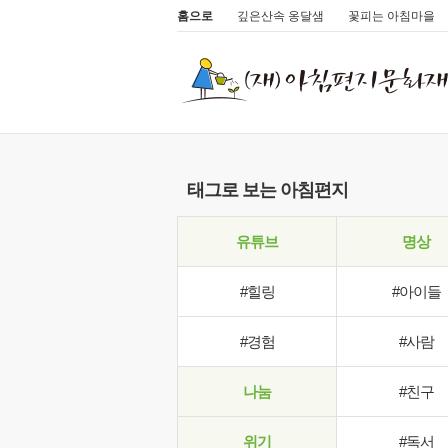
홈으로
깊은산속 옹달샘
꽃피는 아침마을
태그로 보는 아침편지
유튜브
명상
#힐링
#아이들
#경험
#사람
나눔
#친구
위기
#독서