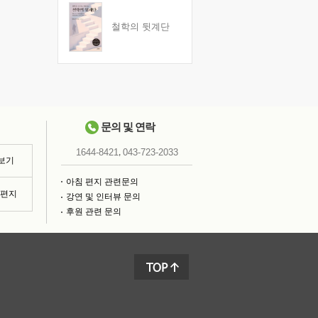
철학의 뒷계단
문의 및 연락
,
1644-8421
043-723-2033
 보기
아침 편지 관련문의
침편지
강연 및 인터뷰 문의
후원 관련 문의