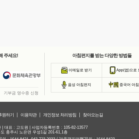
해 주세요!
아침편지를 받는 다양한 방법들
이메일로 받기
App(앱)으로
음성 아침편지
중국어 아
기부금 영수증 신청
후원하기
이용약관
개인정보 처리방침
찾아오는길
대표 : 고도원 | 사업자등록번호 : 105-82-13577
청북도 충주시 노은면 우성1길 201-61,1층
문의 :
,
/ '아침편지여행'문의 :