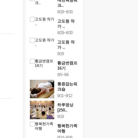
건강명상법
내면혁명워
건강명상
..
크..
스..
/9~10/10
8/29~8/30
10/9~10/10
내면혁명워
고도원 작
내면혁명
..
가 ..
크..
/17~10/18
8/29~8/30
10/17~10/18
황금변캠프
고도원 작
황금변캠
7기
가 ..
17기
/30~10/31
8/29
10/30~10/31
통증잡는워
황금변캠프
통증잡는
크숍
16기
크숍
/7~11/8
9/5~9/6
11/7~11/8
내면혁명워
통증잡는워
내면혁명
..
크숍
크..
/12~12/13
9/11~9/12
12/12~12/13
하루명상
[250..
9/19
행복한가족
여행
9/24~9/26