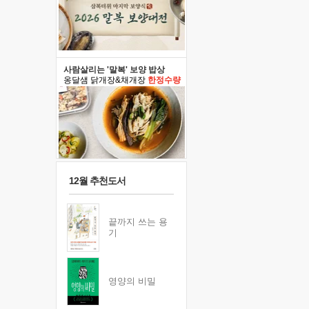
사람살리는 '말복' 보양 밥상
옹달샘 닭개장&채개장
한정수량
12월 추천도서
끝까지 쓰는 용
기
영양의 비밀