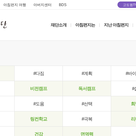
아침편지 여행
아버지센터
BDS
고도원T
재단소개
아침편지는
지난 아침편지
|
|
|
#다짐
#계획
#바
비전캠프
독서캠프
#
#도움
#선택
희
링컨학교
#극복
리
건강
면역력