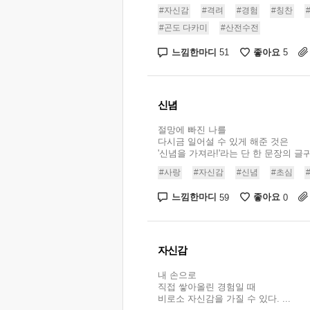
#자신감
#격려
#경험
#칭찬
#곤도 다카미
#산전수전
느낌한마디
좋아요
51
5
신념
절망에 빠진 나를
다시금 일어설 수 있게 해준 것은
'신념을 가져라!'라는 단 한 문장의 글귀
#사랑
#자신감
#신념
#초심
느낌한마디
좋아요
59
0
자신감
내 손으로
직접 쌓아올린 경험일 때
비로소 자신감을 가질 수 있다. ...