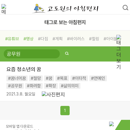
태그로 보는 아침편지
#유튜브
#명상
#다짐
#계획
#바이러스
#힐링
#아이들
#비전캠프
#독서캠프
#삶
#경험
#사람
#도움
#선택
#희망
#나눔
#친구
#링컨학교
#극복
#리더
#위기
요즘 청소년의 꿈
#독서
#건강
#면역력
#꿈너머꿈
#절망
#꿈
#목표
#이타적
#연예인
#공무원
#화려함
#확장
#삶의의미
2021.3.8. 월요일
1
모바일 앱 다운로드