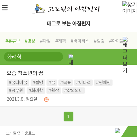
태그로 보는 아침편지
#유튜브
#명상
#다짐
#계획
#바이러스
#힐링
#아이들
#비전캠프
#독서캠프
#삶
#경험
#사람
#도움
#선택
#희망
#나눔
#친구
#링컨학교
#극복
#리더
#위기
요즘 청소년의 꿈
#독서
#건강
#면역력
#꿈너머꿈
#절망
#꿈
#목표
#이타적
#연예인
#공무원
#화려함
#확장
#삶의의미
2021.3.8. 월요일
1
모바일 앱 다운로드