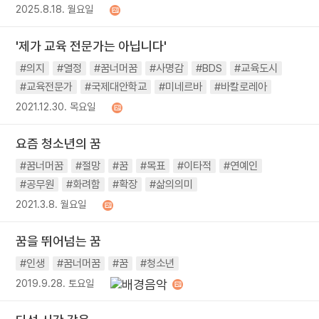
2025.8.18. 월요일
'제가 교육 전문가는 아닙니다'
#의지
#열정
#꿈너머꿈
#사명감
#BDS
#교육도시
#교육전문가
#국제대안학교
#미네르바
#바칼로레아
2021.12.30. 목요일
요즘 청소년의 꿈
#꿈너머꿈
#절망
#꿈
#목표
#이타적
#연예인
#공무원
#화려함
#확장
#삶의의미
2021.3.8. 월요일
꿈을 뛰어넘는 꿈
#인생
#꿈너머꿈
#꿈
#청소년
2019.9.28. 토요일