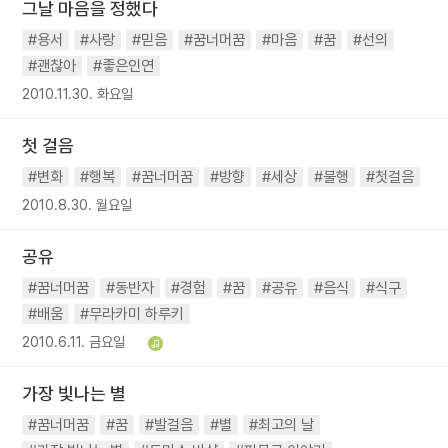
그날 마음을 정했다
#용서
#사랑
#믿음
#꿈너머꿈
#마음
#꿈
#선의
#괜찮아
#좋은인연
2010.11.30. 화요일
첫 걸음
#변화
#행복
#꿈너머꿈
#방향
#세상
#불행
#첫걸음
2010.8.30. 월요일
공유
#꿈너머꿈
#동반자
#경험
#꿈
#공유
#음식
#식구
#배움
#무라카미 하루키
2010.6.11. 금요일
가장 빛나는 별
#꿈너머꿈
#꿈
#발걸음
#별
#최고의 날