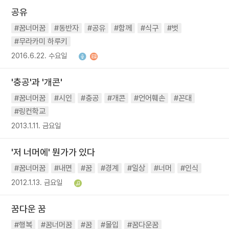
공유
#꿈너머꿈
#동반자
#공유
#함께
#식구
#벗
#무라카미 하루키
2016.6.22. 수요일
'충공'과 '개콘'
#꿈너머꿈
#시인
#충공
#개콘
#언어훼손
#꼰대
#링컨학교
2013.1.11. 금요일
'저 너머에' 뭔가가 있다
#꿈너머꿈
#내면
#꿈
#경계
#일상
#너머
#인식
2012.1.13. 금요일
꿈다운 꿈
#행복
#꿈너머꿈
#꿈
#몰입
#꿈다운꿈