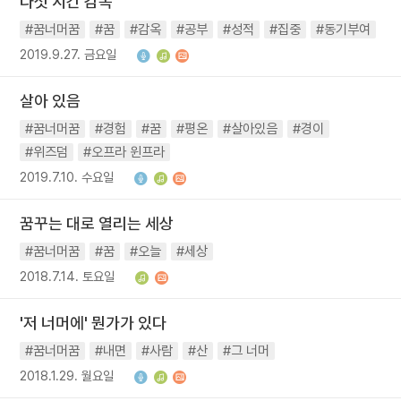
다섯 시간 감옥
#꿈너머꿈
#꿈
#감옥
#공부
#성적
#집중
#동기부여
2019.9.27. 금요일
살아 있음
#꿈너머꿈
#경험
#꿈
#평온
#살아있음
#경이
#위즈덤
#오프라 윈프라
2019.7.10. 수요일
꿈꾸는 대로 열리는 세상
#꿈너머꿈
#꿈
#오늘
#세상
2018.7.14. 토요일
'저 너머에' 뭔가가 있다
#꿈너머꿈
#내면
#사람
#산
#그 너머
2018.1.29. 월요일