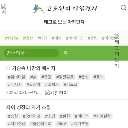
태그로 보는 아침편지
#유튜브
#명상
#다짐
#계획
#바이러스
#힐링
#아이들
#비전캠프
#독서캠프
#삶
#경험
#사람
#도움
#선택
#희망
#나눔
#친구
#링컨학교
#극복
#리더
#위기
내 가슴속 나만의 메시지
#독서
#건강
#면역력
#꿈너머꿈
#삶
#풍랑
#잠깐멈춤
#햇살
#등대
#메시지
#길잡이
#골짜기
#어느날
2025.10.31. 금요일
자아 성장과 자기 초월
#성찰
#꿈너머꿈
#소망
#실현
#이타적
#자아실현
#자기성장
#좁은테두리
#숙고
#자기초월