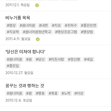
2011.12.1. 목요일
비누거품 목욕
#명상
#꿈너머꿈
#내면
#치유
#주파수
#좋은인연
#치유력
#꿈너머꿈청년학교
#명상프로그램
#명상법
2011.4.11. 월요일
'당신은 미쳐야 합니다'
#꿈너머꿈
#꿈
#당신
#미친사람
#정신병
#새길
#좋은길
2010.12.27. 월요일
꿈꾸는 것과 행하는 것
#꿈너머꿈
#꿈
#행동
#목표
#노력
#이상
2010.12.4. 토요일