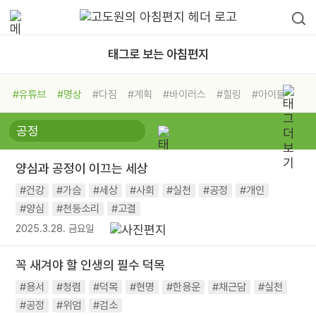
태그로 보는 아침편지
#유튜브
#명상
#다짐
#계획
#바이러스
#힐링
#아이들
#비전캠프
#독서캠프
#삶
#경험
#사람
#도움
#선택
#희망
#나눔
#친구
#링컨학교
#극복
#리더
#위기
양심과 공정이 이끄는 세상
#독서
#건강
#면역력
#건강
#가슴
#세상
#사회
#실천
#공정
#개인
#양심
#천둥소리
#고결
2025.3.28. 금요일
꼭 새겨야 할 인생의 필수 덕목
#용서
#청렴
#덕목
#현명
#한용운
#채근담
#실천
#공정
#위엄
#검소