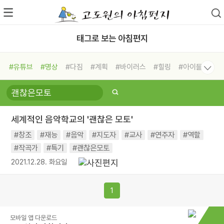
태그로 보는 아침편지
#유튜브
#명상
#다짐
#계획
#바이러스
#힐링
#아이들
#비전캠프
#독서캠프
#삶
#경험
#사람
#도움
#선택
#희망
#나눔
#친구
#링컨학교
#극복
#리더
#위기
세계적인 음악학교의 '괜찮은 모토'
#독서
#건강
#면역력
#창조
#재능
#음악
#지도자
#교사
#연주자
#역할
#작곡가
#특기
#괜찮은모토
2021.12.28. 화요일
1
모바일 앱 다운로드