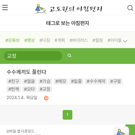
태그로 보는 아침편지
#유튜브
#명상
#다짐
#계획
#바이러스
#힐링
#아이들
#비전캠프
#독서캠프
#삶
#경험
#사람
#도움
#선택
#희망
#나눔
#친구
#링컨학교
#극복
#리더
#위기
수수께끼도 풀린다
#독서
#건강
#면역력
#친구
#얼굴
#가슴
#메모
#밑줄
#수수께끼
#구절
#헌책
#오타
#교정
2024.1.4. 목요일
1
모바일 앱 다운로드