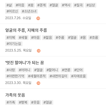
#삶
#마음
#꿈
#경계
#얼굴
#역사
#질곡
#심상
#어르신
#소년소녀
2023.7.26. 수요일
얼굴의 주름, 지혜의 주름
#지혜
#세월
#마음
#젊음
#주름
#얼굴
#몸
#흐름
#이기는길
2023.5.25. 목요일
'멋진 할머니'가 되는 꿈
#사랑
#어머니
#얼굴
#할머니
#연륜
#단어
#아련한기억
#세월의흔적
#내면의깊이
#자애로움
2023.3.30. 목요일
가족의 웃음
#가족
#행복
#웃음
#얼굴