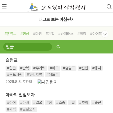
태그로 보는 아침편지
#유튜브
#명상
#다짐
#계획
#바이러스
#힐링
#아이들
#비전캠프
#독서캠프
#삶
#경험
#사람
#도움
#선택
#희망
#나눔
#친구
#링컨학교
#극복
#리더
#위기
슬럼프
#독서
#건강
#면역력
#얼굴
#반복
#무기력
#파도
#슬럼프
#진전
#응시
#윈드서핑
#위험지역
#데드존
2026.8.8. 토요일
아빠의 밀짚모자
#아이
#아빠
#얼굴
#잠
#소중
#딸
#추억
#출근
#새벽
#밀짚모자