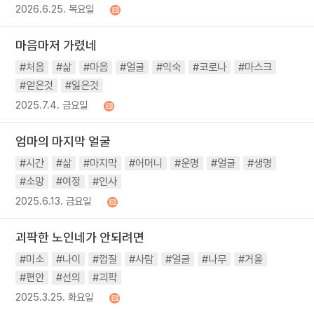
2026.6.25. 목요일
마음마저 가렸네
#처음
#삶
#마음
#얼굴
#익숙
#코로나
#마스크
#얻은것
#잃은것
2025.7.4. 금요일
엄마의 마지막 얼굴
#시간
#삶
#마지막
#어머니
#운명
#얼굴
#생명
#소망
#여정
#인사
2025.6.13. 금요일
괴팍한 노인네가 안되려면
#미소
#나이
#껍질
#사람
#얼굴
#나무
#거울
#편안
#선의
#괴팍
2025.3.25. 화요일