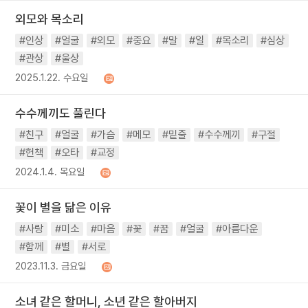
외모와 목소리
#인상
#얼굴
#외모
#중요
#말
#일
#목소리
#심상
#관상
#울상
2025.1.22. 수요일
수수께끼도 풀린다
#친구
#얼굴
#가슴
#메모
#밑줄
#수수께끼
#구절
#헌책
#오타
#교정
2024.1.4. 목요일
꽃이 별을 닮은 이유
#사랑
#미소
#마음
#꽃
#꿈
#얼굴
#아름다운
#함께
#별
#서로
2023.11.3. 금요일
소녀 같은 할머니, 소년 같은 할아버지