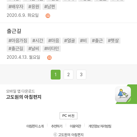
#배우자
#응원
#남편
2020.6.9. 화요일
출근길
#마음가짐
#시간
#마음
#얼굴
#비
#출근
#햇살
#출근길
#날씨
#비타민
2020.4.13. 월요일
1
2
3
모바일 앱 다운로드
고도원의 아침편지
PC 버전
아침편지 소개
추천하기
이용약관
개인정보 처리방침
ⓒ 고도원의 아침편지