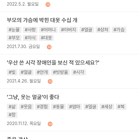
2022.5.2. 월요일
부모의 가슴에 박힌 대못 수십 개
#눈물
#사랑
#어머니
#아버지
#얼굴
#상처
#가슴
#부모
#자식
#대못
2021.7.30. 금요일
'우산 쓴 시각 장애인을 보신 적 있으세요?'
#빛
#얼굴
#안개
#빗방울
#시각
2021.4.26. 월요일
'그냥, 웃는 얼굴'이 좋다
#삶
#웃음
#경험
#동물
#엄마
#얼굴
#세상
#복
#창
2020.11.12. 목요일