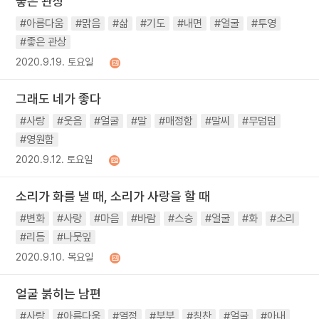
좋은 관상
#아름다움
#맑음
#삶
#기도
#내면
#얼굴
#투영
#좋은 관상
2020.9.19. 토요일
그래도 네가 좋다
#사랑
#웃음
#얼굴
#말
#매정함
#말씨
#무덤덤
#영원함
2020.9.12. 토요일
소리가 화를 낼 때, 소리가 사랑을 할 때
#변화
#사랑
#마음
#바람
#스승
#얼굴
#화
#소리
#리듬
#나뭇잎
2020.9.10. 목요일
얼굴 붉히는 남편
#사랑
#아름다움
#열정
#부부
#칭찬
#얼굴
#아내