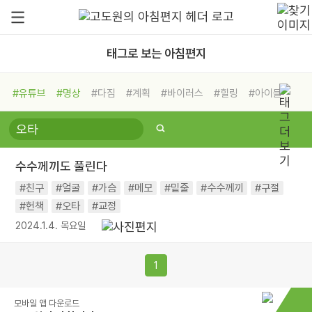
태그로 보는 아침편지
#유튜브
#명상
#다짐
#계획
#바이러스
#힐링
#아이들
#비전캠프
#독서캠프
#삶
#경험
#사람
#도움
#선택
#희망
#나눔
#친구
#링컨학교
#극복
#리더
#위기
수수께끼도 풀린다
#독서
#건강
#면역력
#친구
#얼굴
#가슴
#메모
#밑줄
#수수께끼
#구절
#헌책
#오타
#교정
2024.1.4. 목요일
1
모바일 앱 다운로드