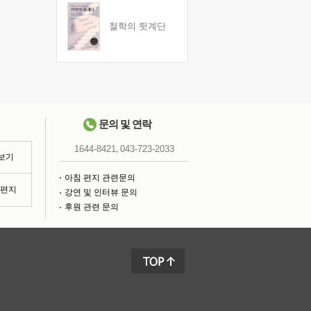
철학의 뒷계단
문의 및 연락
,
1644-8421
043-723-2033
 보기
아침 편지 관련문의
침편지
강연 및 인터뷰 문의
후원 관련 문의