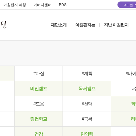
아침편지 여행
아버지센터
BDS
고도원T
재단소개
아침편지는
지난 아침편지
|
|
|
#다짐
#계획
#바
비전캠프
독서캠프
#
#도움
#선택
희
링컨학교
#극복
리
건강
면역력