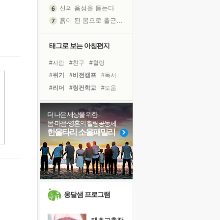
신의 음성을 듣는다
흙이 된 몸으로 출근하는 여자
극과 극의 양 끝단
내가 '나다움'을 찾는 길
태그로 보는 아침편지
피해 갈 수 없는 사건들
#사람
#친구
#힐링
처음 손을 잡았던 날
#위기
#비전캠프
#독서
꿈이 실제가 되는 것
#리더
#링컨학교
#도움
'말 타는 법'을 먼저
#아이들
#경험
#계획
졸업식 사진을 보며
#바이러스
#독서캠프
더 나은 세상을 위한
아픈 아버지를 위한 공간 설계
몸·마음·영혼의 힐링공동체
#삶
#선택
#다짐
#건강
극심한 변비, 어깨결림, 수면 장애
한울타리 소울패밀리
#희망
#극복
#유튜브
보고 싶은 어머니
#나눔
#명상
#면역력
유년 시절의 부산 영도 바다
못된 꼰대들
거울 속의 나
희망이란
옹달샘 프로그램
'모른다'는 것