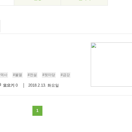
#역사
#불멸
#전설
#뒷마당
#금강
모으기
2018.2.13. 화요일
0
1