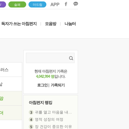
V
솔패
더드림
독자가 쓰는 아침편지
모음방
나눔터
|
|
이러스
현재 아침편지 가족은
4,042,994 명
입니다.
삶
로그인
|
가족되기
망
아침편지 랭킹
귀를 열고 마음을 내어주고
더
영적 성장의 여정
장 건강이 중요한 이유