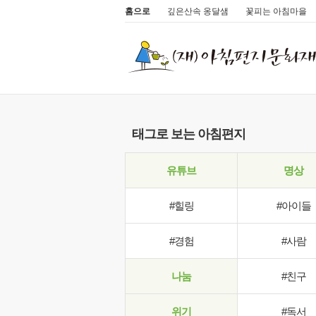
홈으로
깊은산속 옹달샘
꽃피는 아침마을
태그로 보는 아침편지
유튜브
명상
#힐링
#아이들
#경험
#사람
나눔
#친구
위기
#독서