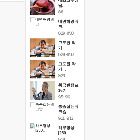
행복한가족
태초고추장
행복한가
여행
담..
여행
24~9/26
8/8
9/24~9/26
건강명상법
내면혁명워
건강명상
..
크..
스..
/9~10/10
8/29~8/30
10/9~10/10
내면혁명워
고도원 작
내면혁명
..
가 ..
크..
/17~10/18
8/29~8/30
10/17~10/18
황금변캠프
고도원 작
황금변캠
7기
가 ..
17기
/30~10/31
8/29
10/30~10/31
통증잡는워
황금변캠프
통증잡는
크숍
16기
크숍
/7~11/8
9/5~9/6
11/7~11/8
내면혁명워
통증잡는워
내면혁명
..
크숍
크..
/12~12/13
9/11~9/12
12/12~12/13
하루명상
[250..
9/19