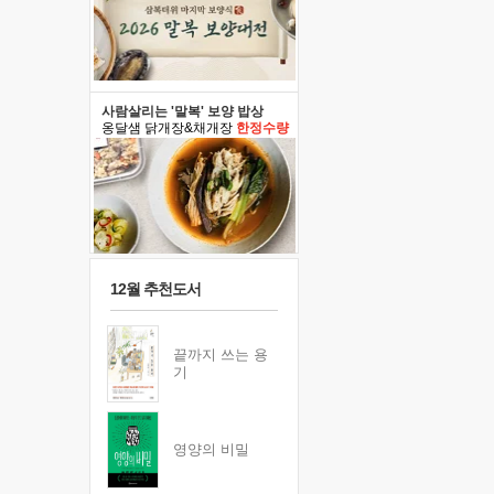
사람살리는 '말복' 보양 밥상
옹달샘 닭개장&채개장
한정수량
12월 추천도서
끝까지 쓰는 용
기
영양의 비밀