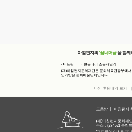
아침편지의
'꿈너머꿈'
을 함께
더드림
한울타리 소울패밀리
(재)아침편지문화재단은 문화체육관광부에서
인가받은 문화예술단체입니다.
나의 후원내역 보기
|
도움방
아침편지 
(재)아침편지문화재단 | 
주소 : (27452) 충
'고도원의 아침편지' 