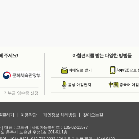
해 주세요!
아침편지를 받는 다양한 방법들
이메일로 받기
App(앱)으로
음성 아침편지
중국어 아
기부금 영수증 신청
후원하기
이용약관
개인정보 처리방침
찾아오는길
대표 : 고도원 | 사업자등록번호 : 105-82-13577
청북도 충주시 노은면 우성1길 201-61,1층
문의 :
,
/ '아침편지여행'문의 :