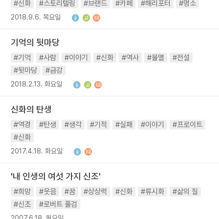
#신화
#스토리텔링
#브랜드
#카페
#해리포터
#명소
2018.9.6. 목요일
기억의 뒷마당
#기억
#사람
#이야기
#신화
#역사
#불멸
#전설
#뒷마당
#금강
2018.2.13. 화요일
신화의 탄생
#역경
#탄생
#생각
#기적
#실패
#이야기
#프로이트
#신화
2017.4.18. 화요일
'내 인생의 여섯 가지 신조'
#희망
#웃음
#꿈
#상상력
#신화
#류시화
#삶의 질
#신조
#로버트 풀검
2007.6.18. 월요일