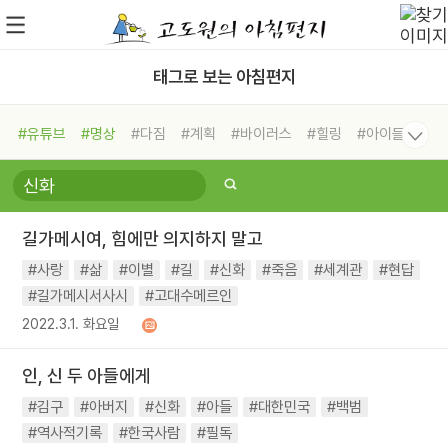
태그로 보는 아침편지
#유튜브
#명상
#다짐
#계획
#바이러스
#힐링
#아이들
#비전캠프
#독서캠프
#삶
#경험
#사람
#도움
#선택
#희망
#나눔
#친구
#링컨학교
#극복
#리더
#위기
길가메시여, 힘에만 의지하지 말고
#독서
#건강
#면역력
#사랑
#삶
#이별
#길
#신화
#죽음
#세계관
#현답
#길가메시서사시
#고대수메르인
2022.3.1. 화요일
인, 신 두 아들에게
#김구
#아버지
#신화
#아들
#대한민국
#백범
#역사적기록
#한국사람
#필독