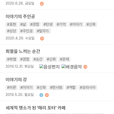
2020.6.26. 금요일
이야기의 주인공
#표현
#삶
#경험
#탄생
#기억
#이야기
#신화
#상상
#주인공
#탈무드
2020.4.29. 수요일
희열을 느끼는 순간
#희열
#경험
#순간
#신화
#존재
2019.12.31. 화요일
이야기의 강
#어른
#이야기
#신화
#한사람
#역할
#유라시아
2019.5.20. 월요일
세계적 명소가 된 '해리 포터' 카페