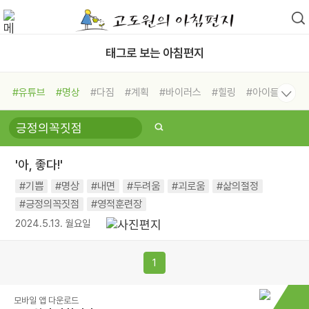
태그로 보는 아침편지
#유튜브
#명상
#다짐
#계획
#바이러스
#힐링
#아이들
#비전캠프
#독서캠프
#삶
#경험
#사람
#도움
#선택
#희망
#나눔
#친구
#링컨학교
#극복
#리더
#위기
'아, 좋다!'
#독서
#건강
#면역력
#기쁨
#명상
#내면
#두려움
#괴로움
#삶의절정
#긍정의꼭짓점
#영적훈련장
2024.5.13. 월요일
1
모바일 앱 다운로드