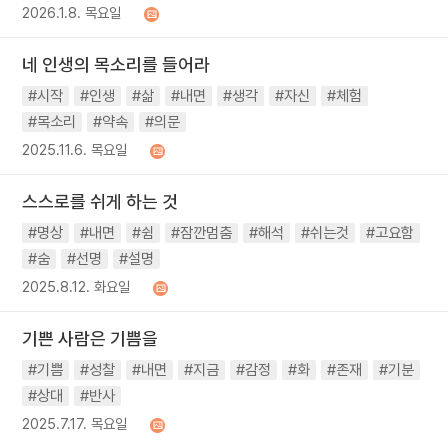
2026.1.8. 목요일
네 인생의 목소리를 들어라
#시작
#인생
#삶
#내면
#생각
#자신
#체험
#목소리
#약속
#의문
2025.11.6. 목요일
스스로를 쉬게 하는 것
#명상
#내면
#쉼
#잠깐멈춤
#해석
#쉬는것
#고요함
#숨
#선명
#설명
2025.8.12. 화요일
기쁜 사람은 기쁨을
#기쁨
#성찰
#내면
#지금
#감정
#화
#존재
#기분
#상대
#반사
2025.7.17. 목요일