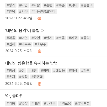
#평가
#내면
#사람
#훈련
#수준
#잣대
#눈높이
#안목
#시야
#아는만큼보인다
2024.11.27. 수요일
'내면의 음악'이 들릴 때
#마음
#내면
#자연
#한계
#소음
#에고
#음악
#인체
#대우주
#소우주
2024.9.25. 수요일
내면의 평온함을 유지하는 방법
#명상
#삶
#내면
#바람
#깨달음
#핵심
#파도
#유지
#상황
#평온함
2024.6.25. 화요일
'아, 좋다!'
#기쁨
#명상
#내면
#두려움
#괴로움
#삶의절정