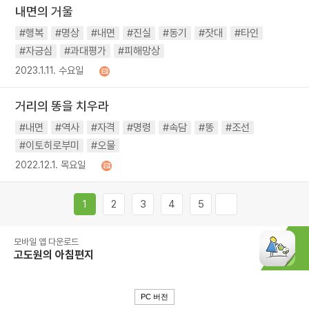
내면의 거울
#행복
#명상
#내면
#진실
#동기
#잣대
#타인
#자긍심
#과대평가
#피해망상
2023.1.11. 수요일
거리의 똥을 치우라
#내면
#역사
#자격
#명령
#속담
#똥
#조선
#이토히로부미
#오물
2022.12.1. 목요일
1
2
3
4
5
모바일 앱 다운로드
고도원의 아침편지
PC 버전