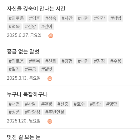
자신을 깊숙이 만나는 시간
#외로움
#영혼
#성숙
#시간
#내면
#인간
#방법
#덕목
#신앙
#깊이
2025.6.27. 금요일
흉금 없는 말벗
#외로움
#행복
#신뢰
#경험
#내면
#감정
#수용
#일기
#흉금
#말벗
2025.3.13. 목요일
누구나 복잡하구나
#내면
#사람
#환경
#신중
#호수
#판단
#영향
#성품
#다양성
#주변인물
2025.1.20. 월요일
멋진 걸 보는 눈