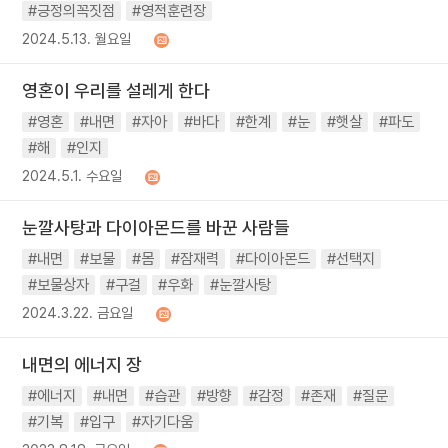
#긍정의꼭짓점
#영적훈련장
2024.5.13. 월요일
영혼이 우리를 설레게 한다
#영혼
#내면
#자아
#바다
#한계
#눈
#햇살
#파도
#해
#인지
2024.5.1. 수요일
눈깔사탕과 다이아몬드를 바꾼 사람들
#내면
#보물
#몸
#잠재력
#다이아몬드
#선택지
#보물상자
#구걸
#우화
#눈깔사탕
2024.3.22. 금요일
내면의 에너지 장
#에너지
#내면
#습관
#방향
#감정
#존재
#질문
#기복
#입구
#자기다움