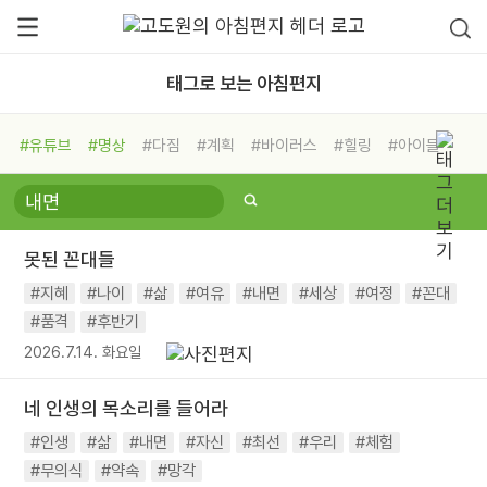
태그로 보는 아침편지
#유튜브
#명상
#다짐
#계획
#바이러스
#힐링
#아이들
#비전캠프
#독서캠프
#삶
#경험
#사람
#도움
#선택
#희망
#나눔
#친구
#링컨학교
#극복
#리더
#위기
못된 꼰대들
#독서
#건강
#면역력
#지혜
#나이
#삶
#여유
#내면
#세상
#여정
#꼰대
#품격
#후반기
2026.7.14. 화요일
네 인생의 목소리를 들어라
#인생
#삶
#내면
#자신
#최선
#우리
#체험
#무의식
#약속
#망각