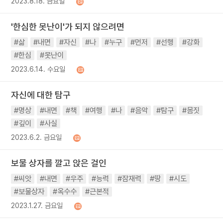
2023.8.18. 금요일
'한심한 못난이'가 되지 않으려면
#삶
#내면
#자신
#나
#누구
#먼저
#선행
#강화
#한심
#못난이
2023.6.14. 수요일
자신에 대한 탐구
#명상
#내면
#책
#여행
#나
#음악
#탐구
#몸짓
#깊이
#사실
2023.6.2. 금요일
보물 상자를 깔고 앉은 걸인
#씨앗
#내면
#우주
#능력
#잠재력
#땅
#시도
#보물상자
#옥수수
#근본적
2023.1.27. 금요일