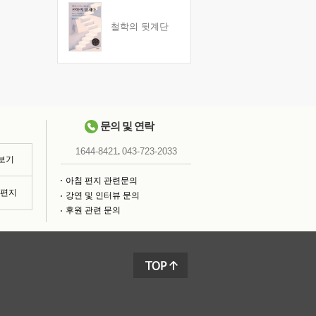
철학의 뒷계단
문의 및 연락
,
1644-8421
043-723-2033
 보기
아침 편지 관련문의
침편지
강연 및 인터뷰 문의
후원 관련 문의