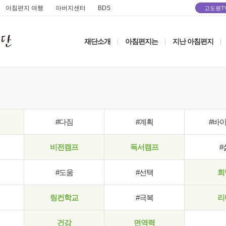
아침편지 여행
아버지센터
BDS
고도원T
재단소개
아침편지는
지난 아침편지
|
|
|
#다짐
#계획
#바
비전캠프
독서캠프
#
#도움
#선택
희
링컨학교
#극복
리
건강
면역력