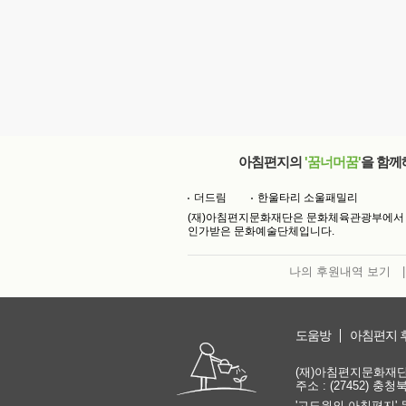
아침편지의
'꿈너머꿈'
을 함께
더드림
한울타리 소울패밀리
(재)아침편지문화재단은 문화체육관광부에서
인가받은 문화예술단체입니다.
나의 후원내역 보기
|
도움방
아침편지 
(재)아침편지문화재단 | 
주소 : (27452) 충
'고도원의 아침편지' 