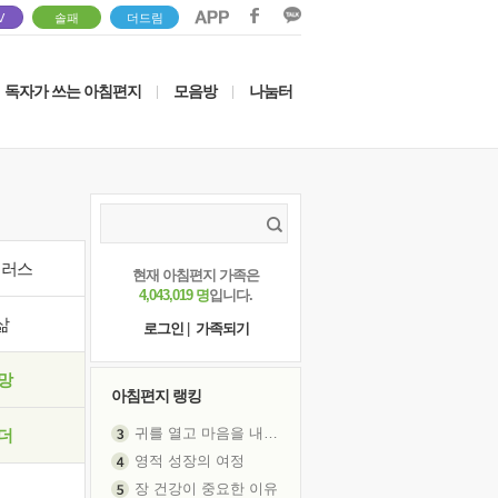
V
솔패
더드림
독자가 쓰는 아침편지
모음방
나눔터
|
|
이러스
현재 아침편지 가족은
4,043,019 명
입니다.
삶
로그인
|
가족되기
망
아침편지 랭킹
귀를 열고 마음을 내어주고
더
영적 성장의 여정
장 건강이 중요한 이유