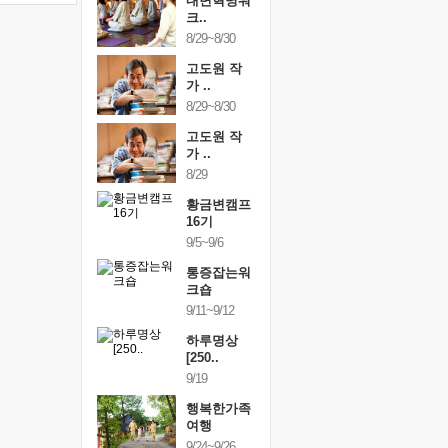
건강명상법
내면혁명워
건강명상
..
크..
스..
/9~10/10
8/29~8/30
10/9~10/10
내면혁명워
고도원 작
내면혁명
..
가 ..
크..
/17~10/18
8/29~8/30
10/17~10/18
황금변캠프
고도원 작
황금변캠
7기
가 ..
17기
/30~10/31
8/29
10/30~10/31
통증잡는워
황금변캠프
통증잡는
크숍
16기
크숍
/7~11/8
9/5~9/6
11/7~11/8
내면혁명워
통증잡는워
내면혁명
..
크숍
크..
/12~12/13
9/11~9/12
12/12~12/13
하루명상
[250..
9/19
행복한가족
여행
9/24~9/26