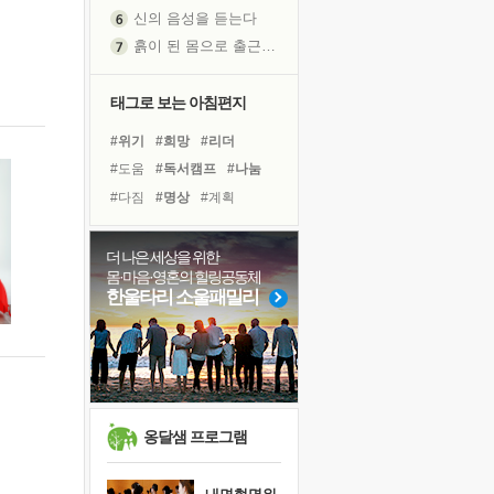
신의 음성을 듣는다
흙이 된 몸으로 출근하는 여자
극과 극의 양 끝단
내가 '나다움'을 찾는 길
태그로 보는 아침편지
피해 갈 수 없는 사건들
#위기
#희망
#리더
처음 손을 잡았던 날
#도움
#독서캠프
#나눔
꿈이 실제가 되는 것
#다짐
#명상
#계획
'말 타는 법'을 먼저
#유튜브
#경험
#사람
졸업식 사진을 보며
#삶
#링컨학교
#친구
더 나은 세상을 위한
극심한 변비, 어깨결림, 수면 장애
몸·마음·영혼의 힐링공동체
#독서
#건강
#아이들
아픈 아버지를 위한 공간 설계
한울타리 소울패밀리
#선택
#극복
#바이러스
슬럼프
#면역력
#비전캠프
보고 싶은 어머니
#힐링
유년 시절의 부산 영도 바다
못된 꼰대들
희망이란
옹달샘 프로그램
'모른다'는 것