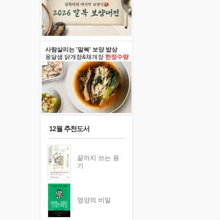
사람살리는 '말복' 보양 밥상
옹달샘 닭개장&채개장
한정수량
12월 추천도서
끝까지 쓰는 용
기
영양의 비밀