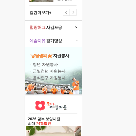
캘린더보기+
힐링허그
사감포옹
>
예술치유
걷기명상
>
'옹달샘의 꽃'
자원봉사
· 청년 자원봉사
· 금빛청년 자원봉사
· 음식연구 자원봉사
2026 말복 보양대전
최대
74%할인