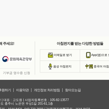
해 주세요!
아침편지를 받는 다양한 방법들
이메일로 받기
App(앱)으로
음성 아침편지
중국어 아
기부금 영수증 신청
후원하기
이용약관
개인정보 처리방침
찾아오는길
대표 : 고도원 | 사업자등록번호 : 105-82-13577
청북도 충주시 노은면 우성1길 201-61,1층
문의 :
,
/ '아침편지여행'문의 :