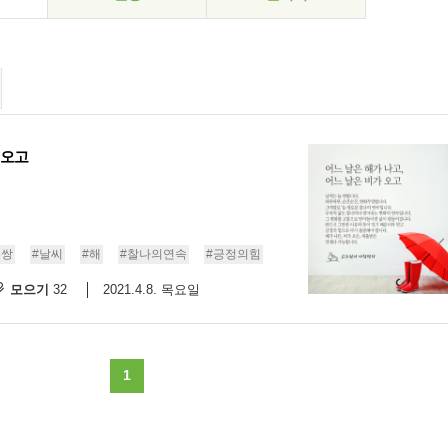
 오고
무쌍
#날씨
#해
#찰나의연속
#긍정의힘
모으기
2021.4.8. 목요일
32
1