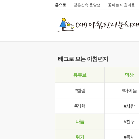
홈으로
깊은산속 옹달샘
꽃피는 아침마을
태그로 보는 아침편지
유튜브
명상
#힐링
#아이들
#경험
#사람
나눔
#친구
위기
#독서