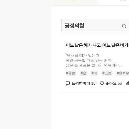
어느 날은 해가 나고, 어느 날은 비가
"냄새날 때가 있는가
하면 목욕할 때도 있는 거지.
삶은 늘 새로운 찰나의 연속이야. ...
#출발
#삶
#비
#고통
#변화
느낌한마디
좋아요
15
66