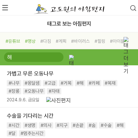
태그로 보는 아침편지
#유튜브
#명상
#다짐
#계획
#바이러스
#힐링
#아이들
#비전캠프
#독서캠프
#삶
#경험
#사람
#도움
#선택
#희망
#나눔
#친구
#링컨학교
#극복
#리더
#위기
가볍고 무른 오동나무
#독서
#건강
#면역력
#나무
#옹달샘
#고급
#거목
#해
#카페
#목재
#장롱
#오동나무
#자태
2024.9.6. 금요일
수술을 기다리는 시간
#시간
#생명
#의사
#지구
#손끝
#숨
#수술
#해
#달
#멈추는시간