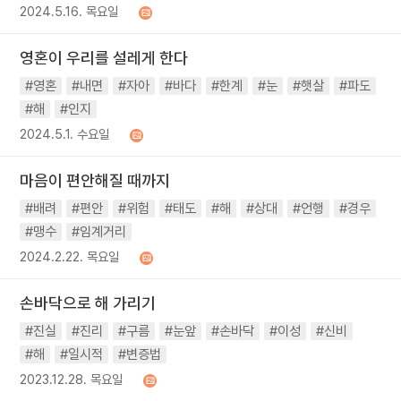
2024.5.16. 목요일
영혼이 우리를 설레게 한다
#영혼
#내면
#자아
#바다
#한계
#눈
#햇살
#파도
#해
#인지
2024.5.1. 수요일
마음이 편안해질 때까지
#배려
#편안
#위험
#태도
#해
#상대
#언행
#경우
#맹수
#임계거리
2024.2.22. 목요일
손바닥으로 해 가리기
#진실
#진리
#구름
#눈앞
#손바닥
#이성
#신비
#해
#일시적
#변증법
2023.12.28. 목요일