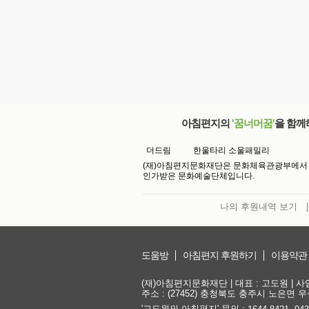
아침편지의
'꿈너머꿈'
을 함께
더드림
한울타리 소울패밀리
(재)아침편지문화재단은 문화체육관광부에서
인가받은 문화예술단체입니다.
나의 후원내역 보기
|
도움방
아침편지 후원하기
이용약관
(재)아침편지문화재단 | 대표 : 고도원 | 사업자
주소 : (27452) 충청북도 충주시 노은면 우성
'고도원의 아침편지' 문의 :
,