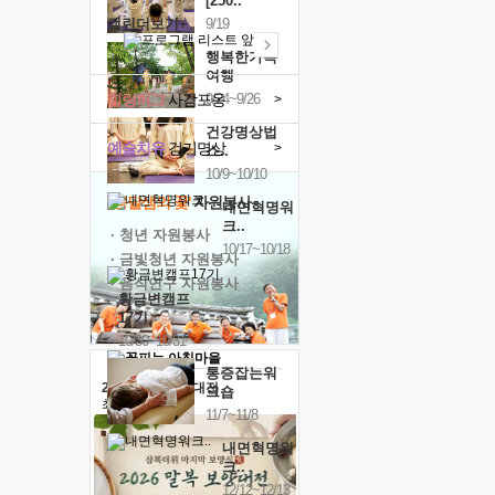
[250..
캘린더보기+
9/19
행복한가족
여행
힐링허그
사감포옹
9/24~9/26
>
건강명상법
예술치유
걷기명상
>
스..
10/9~10/10
'옹달샘의 꽃'
자원봉사
내면혁명워
크..
· 청년 자원봉사
10/17~10/18
· 금빛청년 자원봉사
· 음식연구 자원봉사
황금변캠프
17기
10/30~10/31
통증잡는워
2026 말복 보양대전
크숍
최대
74%할인
11/7~11/8
내면혁명워
크..
12/12~12/13