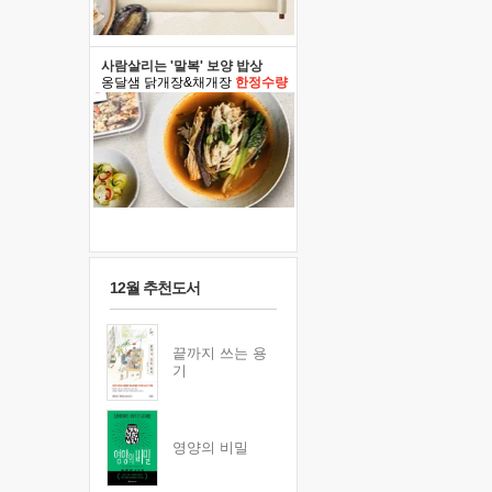
사람살리는 '말복' 보양 밥상
옹달샘 닭개장&채개장
한정수량
12월 추천도서
끝까지 쓰는 용
기
영양의 비밀