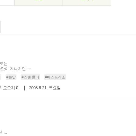
정도는
맛이 지나치면 ...
니
#쓴맛
#스탠 톨러
#에스프레소
모으기
2008.8.21. 목요일
0
...