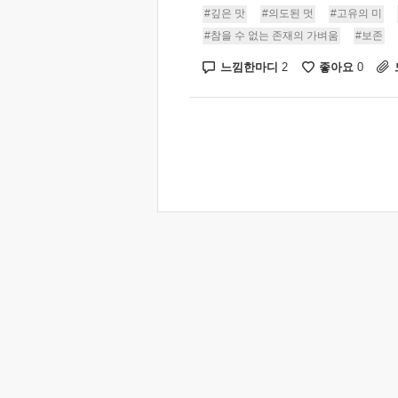
#깊은 맛
#의도된 멋
#고유의 미
#참을 수 없는 존재의 가벼움
#보존
느낌한마디
좋아요
2
0