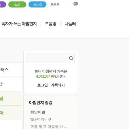
V
솔패
더드림
독자가 쓰는 아침편지
모음방
나눔터
|
|
이러스
현재 아침편지 가족은
4,043,007 명
입니다.
삶
로그인
|
가족되기
망
아침편지 랭킹
희망이란
더
'모른다'는 것
귀를 열고 마음을 내어주고