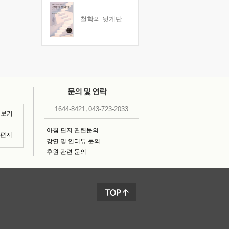
철학의 뒷계단
문의 및 연락
,
1644-8421
043-723-2033
 보기
아침 편지 관련문의
침편지
강연 및 인터뷰 문의
후원 관련 문의