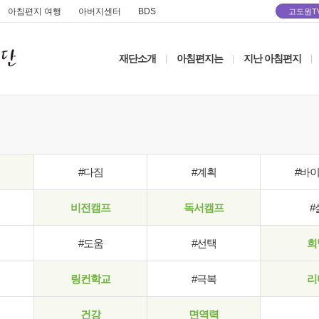
아침편지 여행
아버지센터
BDS
고도원T
재단소개
아침편지는
지난 아침편지
|
|
|
#다짐
#계획
#바
비전캠프
독서캠프
#
#도움
#선택
희
링컨학교
#극복
리
건강
면역력