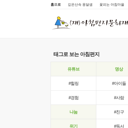
홈으로
깊은산속 옹달샘
꽃피는 아침마을
태그로 보는 아침편지
유튜브
명상
#힐링
#아이들
#경험
#사람
나눔
#친구
위기
#독서