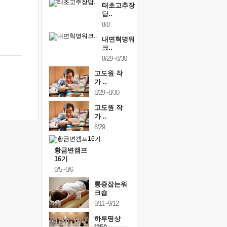
태초고추장
담..
8/8
내면혁명워
크..
8/29~8/30
고도원 작
가 ..
8/29~8/30
고도원 작
가 ..
8/29
황금변캠프
16기
9/5~9/6
통증잡는워
크숍
9/11~9/12
하루명상