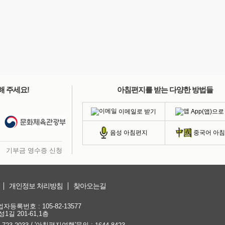
해 주세요!
아침편지를 받는 다양한 방법들
이메일로 받기
App(앱)으로
음성 아침편지
중국어 아
기부금 영수증 신청
개인정보 처리방침
찾아오는길
등록번호 : 105-82-13577
1길 201-61,1층
/ '아침편지여행'문의 :