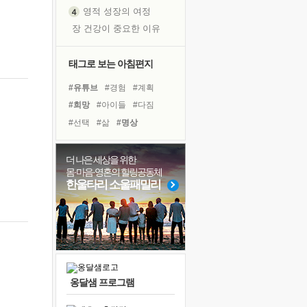
영적 성장의 여정
장 건강이 중요한 이유
신의 음성을 듣는다
흙이 된 몸으로 출근하는 여자
태그로 보는 아침편지
극과 극의 양 끝단
#유튜브
#경험
#계획
내가 '나다움'을 찾는 길
#희망
#아이들
#다짐
피해 갈 수 없는 사건들
#선택
#삶
#명상
처음 손을 잡았던 날
#면역력
#친구
#건강
꿈이 실제가 되는 것
#나눔
#리더
#독서캠프
더 나은 세상을 위한
'말 타는 법'을 먼저
몸·마음·영혼의 힐링공동체
#링컨학교
#사람
#극복
졸업식 사진을 보며
한울타리 소울패밀리
#힐링
#바이러스
#도움
아픈 아버지를 위한 공간 설계
#비전캠프
#독서
#위기
극심한 변비, 어깨결림, 수면 장애
보고 싶은 어머니
유년 시절의 부산 영도 바다
못된 꼰대들
옹달샘 프로그램
거울 속의 나