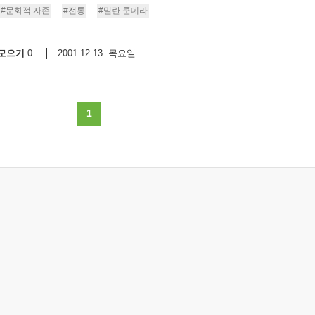
#문화적 자존
#전통
#밀란 쿤데라
모으기
2001.12.13. 목요일
0
1