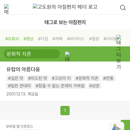
태그로 보는 아침편지
#유튜브
#명상
#다짐
#계획
#바이러스
#힐링
#아이들
#비전캠프
#독서캠프
#삶
#경험
#사람
#도움
#선택
#희망
#나눔
#친구
#링컨학교
#극복
#리더
#위기
유럽의 아름다움
#독서
#건강
#면역력
#깊은 맛
#의도된 멋
#고유의 미
#문화적 자존
#전통
#밀란 쿤데라
#참을 수 없는 존재의 가벼움
#보존
2001.12.13. 목요일
1
모바일 앱 다운로드