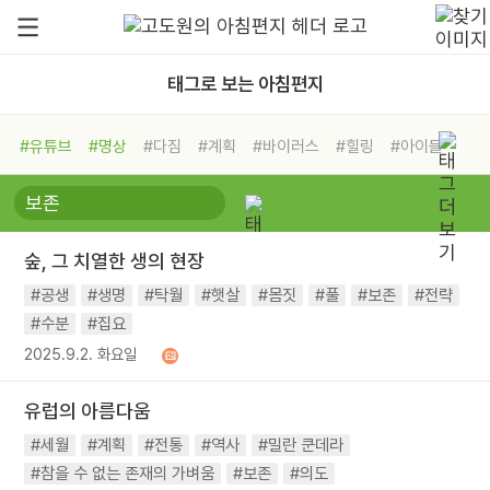
태그로 보는 아침편지
#유튜브
#명상
#다짐
#계획
#바이러스
#힐링
#아이들
#비전캠프
#독서캠프
#삶
#경험
#사람
#도움
#선택
#희망
#나눔
#친구
#링컨학교
#극복
#리더
#위기
숲, 그 치열한 생의 현장
#독서
#건강
#면역력
#공생
#생명
#탁월
#햇살
#몸짓
#풀
#보존
#전략
#수분
#집요
2025.9.2. 화요일
유럽의 아름다움
#세월
#계획
#전통
#역사
#밀란 쿤데라
#참을 수 없는 존재의 가벼움
#보존
#의도