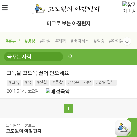
태그로 보는 아침편지
#유튜브
#명상
#다짐
#계획
#바이러스
#힐링
#아이들
#비전캠프
#독서캠프
#삶
#경험
#사람
#도움
#선택
#희망
#나눔
#친구
#링컨학교
#극복
#리더
#위기
고독을 꼬오옥 끌어 안으세요
#독서
#건강
#면역력
#고독
#꿈
#진실
#통찰
#꿈꾸는사람
#삶의일부
2011.5.14. 토요일
1
모바일 앱 다운로드
고도원의 아침편지