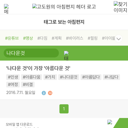
태그로 보는 아침편지
#유튜브
#명상
#다짐
#계획
#바이러스
#힐링
#아이들
#비전캠프
#독서캠프
#삶
#경험
#사람
#도움
#선택
#희망
#나눔
#친구
#링컨학교
#극복
#리더
#위기
'나다운 것'이 가장 '아름다운 것'
#독서
#건강
#면역력
#인생
#아름다움
#가치
#나다운것
#아름답다
#나답다
#여정
#비결
2016.7.11. 월요일
1
모바일 앱 다운로드