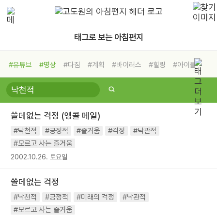
태그로 보는 아침편지
#유튜브
#명상
#다짐
#계획
#바이러스
#힐링
#아이들
#비전캠프
#독서캠프
#삶
#경험
#사람
#도움
#선택
#희망
#나눔
#친구
#링컨학교
#극복
#리더
#위기
쓸데없는 걱정 (앵콜 메일)
#독서
#건강
#면역력
#낙천적
#긍정적
#즐거움
#걱정
#낙관적
#모르고 사는 즐거움
2002.10.26. 토요일
쓸데없는 걱정
#낙천적
#긍정적
#미래의 걱정
#낙관적
#모르고 사는 즐거움