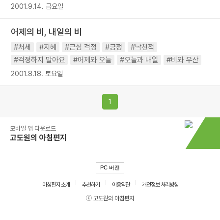
2001.9.14. 금요일
어제의 비, 내일의 비
#처세
#지혜
#근심 걱정
#긍정
#낙천적
#걱정하지 말아요
#어제와 오늘
#오늘과 내일
#비와 우산
2001.8.18. 토요일
1
모바일 앱 다운로드
고도원의 아침편지
PC 버전
아침편지 소개
추천하기
이용약관
개인정보 처리방침
ⓒ 고도원의 아침편지