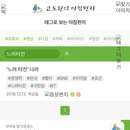
태그로 보는 아침편지
#유튜브
#명상
#다짐
#계획
#바이러스
#힐링
#아이들
#비전캠프
#독서캠프
#삶
#경험
#사람
#도움
#선택
#희망
#나눔
#친구
#링컨학교
#극복
#리더
#위기
'느려 터진' 나라
#독서
#건강
#면역력
#경쟁력
#인내
#빨리
#SNS
#우리말
#조선
#느려터진
#구한말
#IT
2018.12.13. 목요일
1
모바일 앱 다운로드