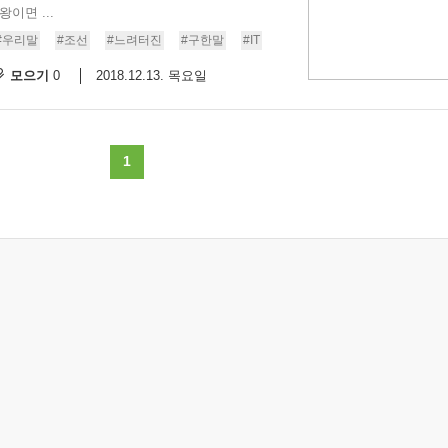
이면 ...
9/
#우리말
#조선
#느려터진
#구한말
#IT
모으기
2018.12.13. 목요일
0
스
10
크
1
10
1
10
11
크
12