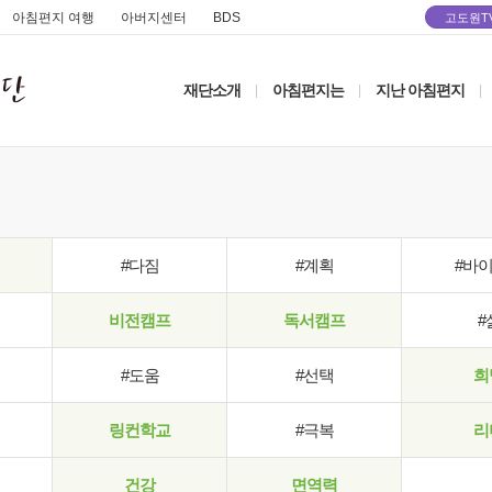
아침편지 여행
아버지센터
BDS
고도원T
재단소개
아침편지는
지난 아침편지
|
|
|
#다짐
#계획
#바
비전캠프
독서캠프
#
#도움
#선택
희
링컨학교
#극복
리
건강
면역력