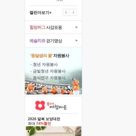
캘린더보기+
힐링허그
사감포옹
>
예술치유
걷기명상
>
'옹달샘의 꽃'
자원봉사
· 청년 자원봉사
· 금빛청년 자원봉사
· 음식연구 자원봉사
2026 말복 보양대전
최대
74%할인