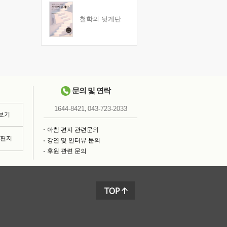
철학의 뒷계단
문의 및 연락
,
1644-8421
043-723-2033
 보기
아침 편지 관련문의
침편지
강연 및 인터뷰 문의
후원 관련 문의