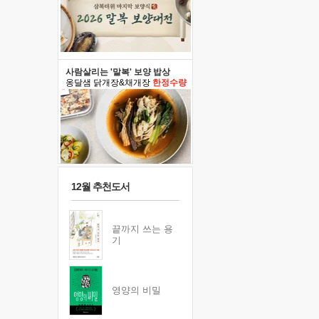
사람살리는 '말복' 보양 밥상
옹달샘 닭개장&채개장
한정수량
12월 추천도서
끝까지 쓰는 용
기
영양의 비밀