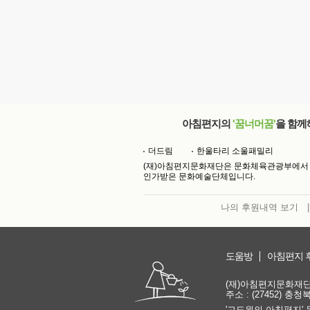
아침편지의
'꿈너머꿈'
을 함께
더드림
한울타리 소울패밀리
(재)아침편지문화재단은 문화체육관광부에서
인가받은 문화예술단체입니다.
나의 후원내역 보기
|
도움방
아침편지 
(재)아침편지문화재단 | 
주소 : (27452) 충
'고도원의 아침편지' 