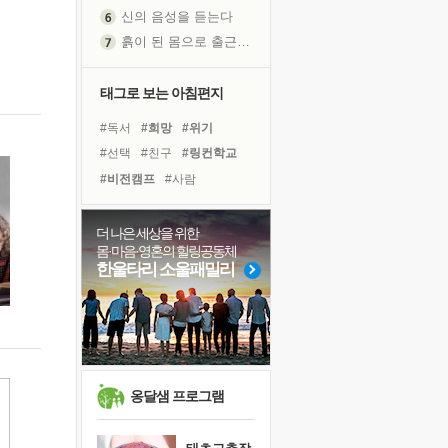
신의 음성을 듣는다
흙이 된 몸으로 출근하는 여자
극과 극의 양 끝단
내가 '나다움'을 찾는 길
태그로 보는 아침편지
피해 갈 수 없는 사건들
#독서
#희망
#위기
처음 손을 잡았던 날
#선택
#친구
#링컨학교
꿈이 실제가 되는 것
#비전캠프
#사람
'말 타는 법'을 먼저
#독서캠프
#힐링
졸업식 사진을 보며
#면역력
#아이들
#다짐
더 나은 세상을 위한
극심한 변비, 어깨결림, 수면 장애
몸·마음·영혼의 힐링공동체
#도움
#바이러스
아픈 아버지를 위한 공간 설계
한울타리 소울패밀리
#유튜브
#삶
#명상
슬럼프
#계획
#극복
#경험
보고 싶은 어머니
#리더
#나눔
#건강
유년 시절의 부산 영도 바다
못된 꼰대들
희망이란
옹달샘 프로그램
'모른다'는 것