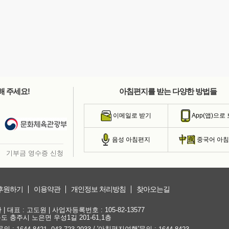
해 주세요!
아침편지를 받는 다양한 방법들
이메일로 받기
App(앱)으로
음성 아침편지
중국어 아
기부금 영수증 신청
후원하기
이용약관
개인정보 처리방침
찾아오는길
대표 : 고도원 | 사업자등록번호 : 105-82-13577
청북도 충주시 노은면 우성1길 201-61,1층
문의 :
,
/ '아침편지여행'문의 :