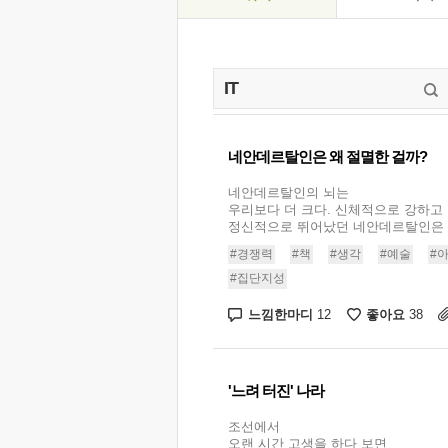
네안데르탈인은 왜 절멸한 걸까?
네안데르탈인의 뇌는
우리보다 더 크다. 신체적으로 강하고
정신적으로 뛰어났던 네안데르탈인은 왜 
#경쟁력
#책
#생각
#예술
#
#집단지성
느낌한마디
좋아요
12
38
'느려 터진' 나라
조선에서
오랜 시간 고생을 하다 보면