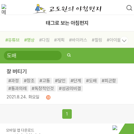
태그로 보는 아침편지
#유튜브
#명상
#다짐
#계획
#바이러스
#힐링
#아이들
#비전캠프
#독서캠프
#삶
#경험
#사람
#도움
#선택
#희망
#나눔
#친구
#링컨학교
#극복
#리더
#위기
잘 버티기
#독서
#건강
#면역력
#과정
#창조
#고통
#달인
#단계
#도배
#피곤함
#통과의례
#독창적인것
#성공의비결
2021.8.24. 화요일
1
모바일 앱 다운로드