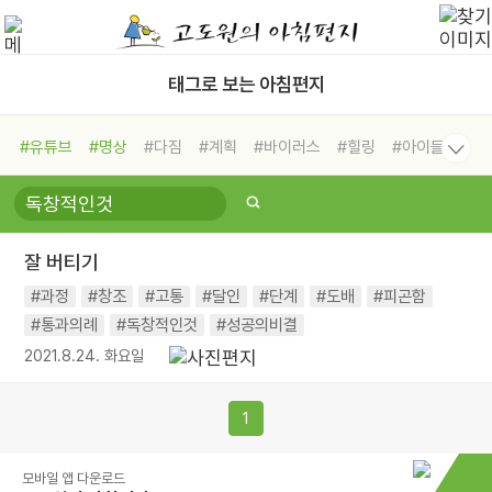
태그로 보는 아침편지
#유튜브
#명상
#다짐
#계획
#바이러스
#힐링
#아이들
#비전캠프
#독서캠프
#삶
#경험
#사람
#도움
#선택
#희망
#나눔
#친구
#링컨학교
#극복
#리더
#위기
잘 버티기
#독서
#건강
#면역력
#과정
#창조
#고통
#달인
#단계
#도배
#피곤함
#통과의례
#독창적인것
#성공의비결
2021.8.24. 화요일
1
모바일 앱 다운로드