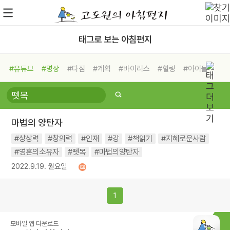
태그로 보는 아침편지
#유튜브
#명상
#다짐
#계획
#바이러스
#힐링
#아이들
#비전캠프
#독서캠프
#삶
#경험
#사람
#도움
#선택
#희망
#나눔
#친구
#링컨학교
#극복
#리더
#위기
마법의 양탄자
#독서
#건강
#면역력
#상상력
#창의력
#인재
#강
#책읽기
#지혜로운사람
#영혼의소유자
#뗏목
#마법의양탄자
2022.9.19. 월요일
1
모바일 앱 다운로드