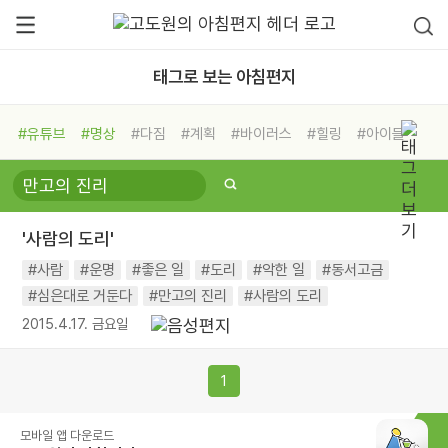
태그로 보는 아침편지
#유튜브
#명상
#다짐
#계획
#바이러스
#힐링
#아이들
#비전캠프
#독서캠프
#삶
#경험
#사람
#도움
#선택
#희망
#나눔
#친구
#링컨학교
#극복
#리더
#위기
'사람의 도리'
#독서
#건강
#면역력
#사람
#운명
#좋은 일
#도리
#악한 일
#동서고금
#심은대로 거둔다
#만고의 진리
#사람의 도리
2015.4.17. 금요일
1
모바일 앱 다운로드